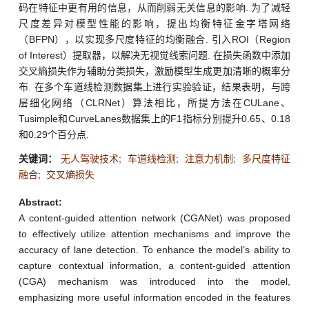
码在特征中更有用的信息，从而削弱无关信息的影响. 为了减轻
尺度差异对模型性能的影响，提出均衡特征金字塔网络
（BFPN），以实现多尺度特征的均衡融合. 引入ROI（Region
of Interest）提取器，以解决无视觉线索问题. 在损失函数中添加
交叉熵损失作为辅助分类损失，激励模型生成更加清晰的概率分
布. 在多个车道线检测数据集上进行实验验证，结果表明，与跨
层细化网络（CLRNet）算法相比，所提方法在CULane、
Tusimple和CurveLanes数据集上的F1指标分别提升0.65、0.18
和0.29个百分点.
关键词：
无人驾驶技术
;
车道线检测
;
注意力机制
;
多尺度特征
融合
;
交叉熵损失
Abstract:
A content-guided attention network (CGANet) was proposed
to effectively utilize attention mechanisms and improve the
accuracy of lane detection. To enhance the model’s ability to
capture contextual information, a content-guided attention
(CGA) mechanism was introduced into the model,
emphasizing more useful information encoded in the features