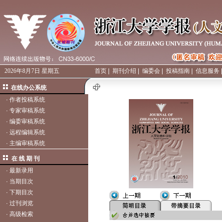
2026年8月7日 星期五
首页
|
期刊介绍
|
编委会
|
投稿指南
|
信息服务
在线办公系统
·
作者投稿系统
·
专家审稿系统
·
编委审稿系统
·
远程编辑系统
·
主编审稿系统
在 线 期 刊
·
最新录用
·
当期目次
·
下期目次
·
过刊浏览
·
高级检索