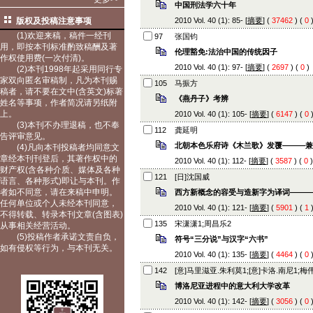
中国刑法学六十年
版权及投稿注意事项
2010 Vol. 40 (1): 85- [
摘要
] (
37462
) (
0
(1)欢迎来稿，稿件一经刊
97
张国钧
用，即按本刊标准酌致稿酬及著
伦理豁免:法治中国的传统因子
作权使用费(一次付清)。
2010 Vol. 40 (1): 97- [
摘要
] (
2697
) (
0
)
(2)本刊1998年起采用同行专
家双向匿名审稿制，凡为本刊赐
105
马振方
稿者，请不要在文中(含英文)标著
《燕丹子》考辨
姓名等事项，作者简况请另纸附
上。
2010 Vol. 40 (1): 105- [
摘要
] (
6147
) (
0
(3)本刊不办理退稿，也不奉
112
龚延明
告评审意见。
北朝本色乐府诗《木兰歌》发覆———兼
(4)凡向本刊投稿者均同意文
章经本刊刊登后，其著作权中的
2010 Vol. 40 (1): 112- [
摘要
] (
3587
) (
0
财产权(含各种介质、媒体及各种
121
[日]沈国威
语言、各种形式)即让与本刊。作
者如不同意，请在来稿中申明。
西方新概念的容受与造新字为译词———
任何单位或个人未经本刊同意，
2010 Vol. 40 (1): 121- [
摘要
] (
5901
) (
1
不得转载、转录本刊文章(含图表)
135
宋潇潇1;周昌乐2
从事相关经营活动。
(5)投稿作者承诺文责自负，
符号“三分说”与汉字“六书”
如有侵权等行为，与本刊无关。
2010 Vol. 40 (1): 135- [
摘要
] (
4464
) (
0
142
[意]马里滋亚.朱利莫1;[意]卡洛.南尼1;梅
博洛尼亚进程中的意大利大学改革
2010 Vol. 40 (1): 142- [
摘要
] (
3056
) (
0