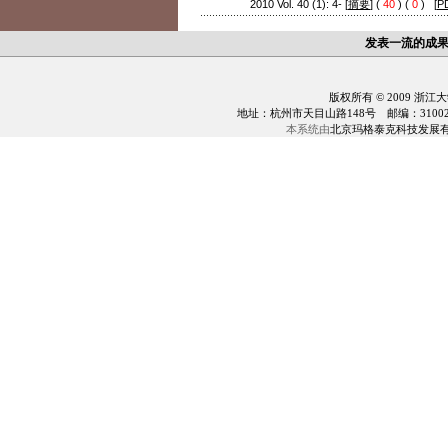
2010 Vol. 40 (1): 4- [
摘要
] (
40
) (
0
) [
P
发表一流的成
版权所有 © 2009 浙江
地址：杭州市天目山路148号 邮编：310028 电话：0
本系统由
北京玛格泰克科技发展