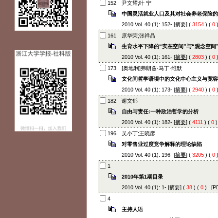
152
尹文耀;叶 宁
中国灵活就业人口及其对社会养老保险的
2010 Vol. 40 (1): 152- [
摘要
] (
3154
) (
0
161
原华荣;张祥晶
生育水平下降的“实在空间”与“观念空间
2010 Vol. 40 (1): 161- [
摘要
] (
2803
) (
0
173
[奥地利]弗朗兹·马丁·维默
文化间哲学语境中的文化中心主义与宽容
2010 Vol. 40 (1): 173- [
摘要
] (
2940
) (
0
182
谢文郁
自由与责任:一种政治哲学的分析
2010 Vol. 40 (1): 182- [
摘要
] (
4111
) (
0
196
吴小丁;王晓彦
对零售业过度竞争解释的理论缺陷
2010 Vol. 40 (1): 196- [
摘要
] (
3205
) (
0
1
2010年第1期目录
2010 Vol. 40 (1): 1- [
摘要
] (
38
) (
0
) [
P
4
主持人语