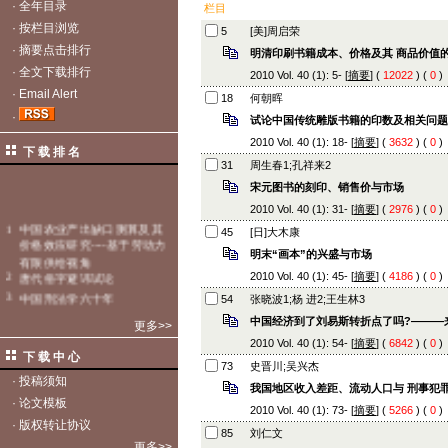
·
全年目录
栏目
·
按栏目浏览
5
[美]周启荣
·
摘要点击排行
明清印刷书籍成本、价格及其 商品价值
·
全文下载排行
2010 Vol. 40 (1): 5- [
摘要
] (
12022
) (
0
)
·
Email Alert
18
何朝晖
·
试论中国传统雕版书籍的印数及相关问题
2010 Vol. 40 (1): 18- [
摘要
] (
3632
) (
0
)
下 载 排 名
31
周生春1;孔祥来2
宋元图书的刻印、销售价与市场
2010 Vol. 40 (1): 31- [
摘要
] (
2976
) (
0
)
45
[日]大木康
明末“画本”的兴盛与市场
2010 Vol. 40 (1): 45- [
摘要
] (
4186
) (
0
)
54
张晓波1;杨 进2;王生林3
中国经济到了刘易斯转折点了吗?———
更多>>
2010 Vol. 40 (1): 54- [
摘要
] (
6842
) (
0
)
下 载 中 心
73
史晋川;吴兴杰
·
投稿须知
我国地区收入差距、流动人口与 刑事犯
·
论文模板
2010 Vol. 40 (1): 73- [
摘要
] (
5266
) (
0
)
·
版权转让协议
85
刘仁文
更多>>