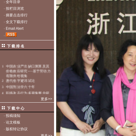
·
全年目录
·
按栏目浏览
·
摘要点击排行
·
全文下载排行
·
Email Alert
·
下 载 排 名
更多>>
下 载 中 心
·
投稿须知
·
论文模板
·
版权转让协议
更多>>