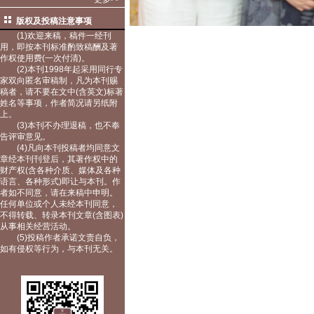
版权及投稿注意事项
(1)欢迎来稿，稿件一经刊
用，即按本刊标准酌致稿酬及著
作权使用费(一次付清)。
(2)本刊1998年起采用同行专
家双向匿名审稿制，凡为本刊赐
稿者，请不要在文中(含英文)标著
姓名等事项，作者简况请另纸附
上。
(3)本刊不办理退稿，也不奉
告评审意见。
(4)凡向本刊投稿者均同意文
章经本刊刊登后，其著作权中的
财产权(含各种介质、媒体及各种
语言、各种形式)即让与本刊。作
者如不同意，请在来稿中申明。
任何单位或个人未经本刊同意，
不得转载、转录本刊文章(含图表)
从事相关经营活动。
(5)投稿作者承诺文责自负，
如有侵权等行为，与本刊无关。