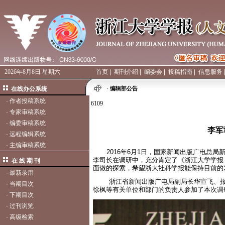
2026年8月8日 星期六
首页
|
期刊介绍
|
编委会
|
投稿指南
|
信息服务
在线办公系统
·
编辑部公告
·
作者投稿系统
6109
·
专家审稿系统
·
编委审稿系统
李军
·
远程编辑系统
·
主编审稿系统
2016年
6月1日
，国家新闻出版广电总局
李司长在调研中，充分肯定了《浙江大学学报
在 线 期 刊
面做的探索，希望浙大社科学报能保持目前的
·
最新录用
浙江省新闻出版广电局副局长华宣飞、报刊
·
当期目次
徐枫等有关单位和部门的负责人参加了本次调
·
下期目次
·
过刊浏览
·
高级检索