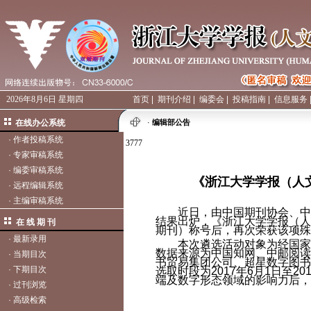
2026年8月6日 星期四
首页
|
期刊介绍
|
编委会
|
投稿指南
|
信息服务
在线办公系统
·
编辑部公告
·
作者投稿系统
3777
·
专家审稿系统
·
编委审稿系统
《浙江大学学报（人文
·
远程编辑系统
·
主编审稿系统
近日，由中国期刊协会、中国
结果出炉，《浙江大学学报（人文
在 线 期 刊
期刊）称号后，再次荣获该项殊
·
最新录用
本次遴选活动对象为经国家
数据来源为中国知网、中邮阅读
·
当期目次
书贸易集团公司、超星数字图书
·
下期目次
选取时段为2017年6月1日至
端及数字形态领域的影响力后，
·
过刊浏览
·
高级检索