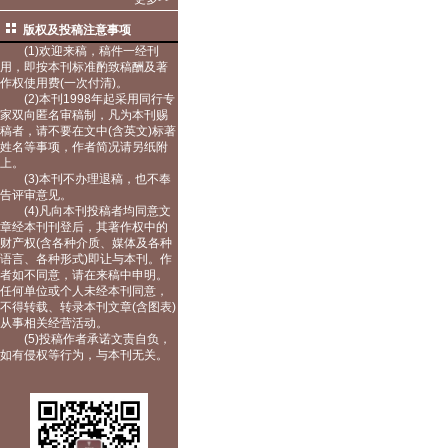
版权及投稿注意事项
(1)欢迎来稿，稿件一经刊
用，即按本刊标准酌致稿酬及著
作权使用费(一次付清)。
(2)本刊1998年起采用同行专
家双向匿名审稿制，凡为本刊赐
稿者，请不要在文中(含英文)标著
姓名等事项，作者简况请另纸附
上。
(3)本刊不办理退稿，也不奉
告评审意见。
(4)凡向本刊投稿者均同意文
章经本刊刊登后，其著作权中的
财产权(含各种介质、媒体及各种
语言、各种形式)即让与本刊。作
者如不同意，请在来稿中申明。
任何单位或个人未经本刊同意，
不得转载、转录本刊文章(含图表)
从事相关经营活动。
(5)投稿作者承诺文责自负，
如有侵权等行为，与本刊无关。