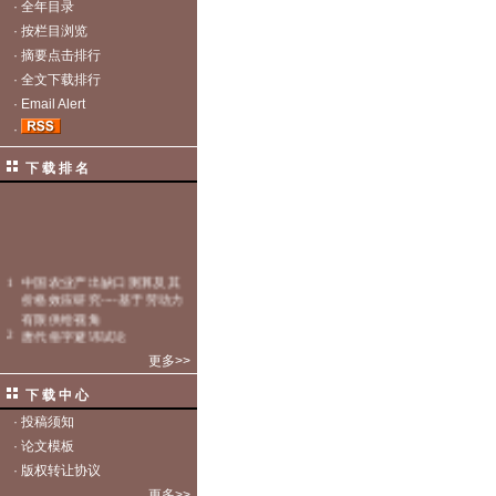
·
全年目录
·
按栏目浏览
·
摘要点击排行
·
全文下载排行
·
Email Alert
·
下 载 排 名
更多>>
下 载 中 心
·
投稿须知
·
论文模板
·
版权转让协议
更多>>