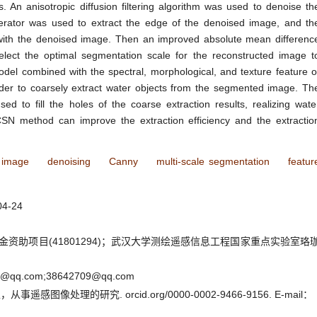
 An anisotropic diffusion filtering algorithm was used to denoise th
rator was used to extract the edge of the denoised image, and th
 with the denoised image. Then an improved absolute mean differenc
lect the optimal segmentation scale for the reconstructed image t
del combined with the spectral, morphological, and texture feature o
rder to coarsely extract water objects from the segmented image. Th
d to fill the holes of the coarse extraction results, realizing wate
CSN method can improve the extraction efficiency and the extractio
 image
denoising
Canny
multi-scale segmentation
featur
04-24
资助项目(41801294)；武汉大学测绘遥感信息工程国家重点实验室珞
@qq.com;38642709@qq.com
图像处理的研究. orcid.org/0000-0002-9466-9156. E-mail：