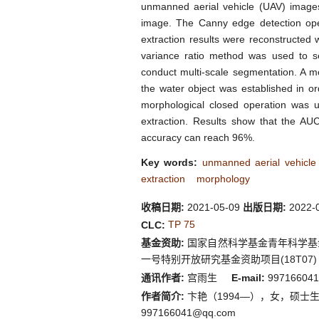
unmanned aerial vehicle (UAV) images.
image. The Canny edge detection ope
extraction results were reconstructed
variance ratio method was used to se
conduct multi-scale segmentation. A mo
the water object was established in o
morphological closed operation was use
extraction. Results show that the AU
accuracy can reach 96%.
Key words:
unmanned aerial vehicle
extraction
morphology
收稿日期:
2021-05-09
出版日期:
2022-
TP 75
CLC:
基金资助:
国家自然科学基金青年科学基金
一号特别开放研究基金资助项目(18T07)
通讯作者:
宫雨生
E-mail:
997166041
作者简介:
卞艳（1994—），女，硕士生，从事遥感
997166041@qq.com