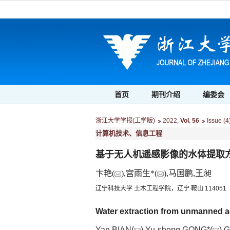
首页
期刊介绍
编委会
浙江大学学报(工学版)
2022
,
Vol. 56
Issue (4
计算机技术、信息工程
基于无人机遥感影像的水体提取
卞艳(
),宫雨生*(
),马国鹏,王昶
辽宁科技大学 土木工程学院，辽宁 鞍山 114051
Water extraction from unmanned a
Yan BIAN(
),Yu-sheng GONG*(
),