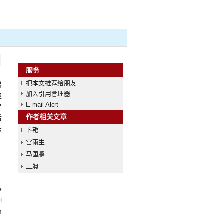
服务
把本文推荐给朋友
出
加入引用管理器
边
E-mail Alert
差
作者相关文章
后
法
卞艳
宫雨生
马国鹏
王昶
e
l
m