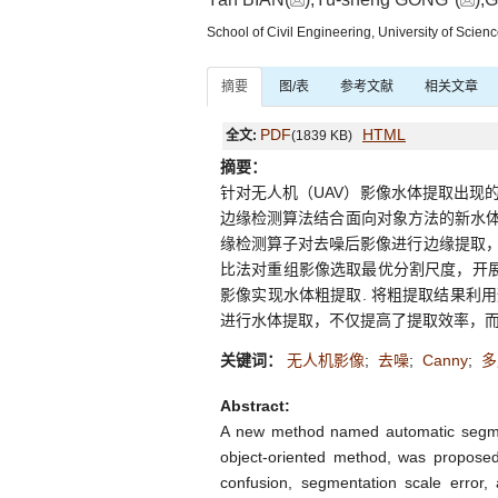
School of Civil Engineering, University of Sci
摘要
图/表
参考文献
相关文章
PDF
HTML
全文:
(1839 KB)
摘要：
针对无人机（UAV）影像水体提取出现
边缘检测算法结合面向对象方法的新水体提
缘检测算子对去噪后影像进行边缘提取
比法对重组影像选取最优分割尺度，开展
影像实现水体粗提取. 将粗提取结果利用
进行水体提取，不仅提高了提取效率，而
关键词：
无人机影像
;
去噪
;
Canny
;
多
Abstract:
A new method named automatic segmen
object-oriented method, was proposed 
confusion, segmentation scale error,