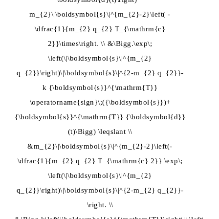
m_{2}\|\boldsymbol{s}\|^{m_{2}-2}\left( -
\dfrac{1}{m_{2} q_{2} T_{\mathrm{c}
2}}\times\right. \\ &\Bigg.\exp\;
\left(\|\boldsymbol{s}\|^{m_{2}
q_{2}}\right)\|\boldsymbol{s}\|^{2-m_{2} q_{2}}-
k {\boldsymbol{s}}^{\mathrm{T}}
\operatorname{sign}\;({\boldsymbol{s}})+
{\boldsymbol{s}}^{\mathrm{T}} {\boldsymbol{d}}
(t)\Bigg) \leqslant \\
&m_{2}\|\boldsymbol{s}\|^{m_{2}-2}\left(-
\dfrac{1}{m_{2} q_{2} T_{\mathrm{c} 2}} \exp\;
\left(\|\boldsymbol{s}\|^{m_{2}
q_{2}}\right)\|\boldsymbol{s}\|^{2-m_{2} q_{2}}-
\right. \\