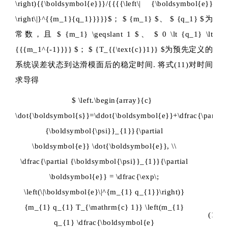
\right){{\boldsymbol{e}}}/{{{{\left\| {\boldsymbol{e}}
\right\|}^{{m_1}{q_1}}}}}$
；
$ {m_1} $
、
$ {q_1} $
为
常数，且
$ {m_1} \geqslant 1 $
、
$ 0 \lt {q_1} \lt
{{{m_1^{-1}}}} $
；
$ {T_{{\text{c}}1}} $
为预先定义的
系统误差状态到达滑模面后的稳定时间. 将式(11)对时间
求导得
$ \left.\begin{array}{c}
\dot{\boldsymbol{s}}=\ddot{\boldsymbol{e}}+\dfrac{\partial
{\boldsymbol{\psi}}_{1}}{\partial
\boldsymbol{e}} \dot{\boldsymbol{e}}, \\
\dfrac{\partial {\boldsymbol{\psi}}_{1}}{\partial
\boldsymbol{e}} = \dfrac{\exp\;
\left(\|\boldsymbol{e}\|^{m_{1} q_{1}}\right)}
{m_{1} q_{1} T_{\mathrm{c} 1}} \left(m_{1}
(12)
q_{1} \dfrac{\boldsymbol{e}