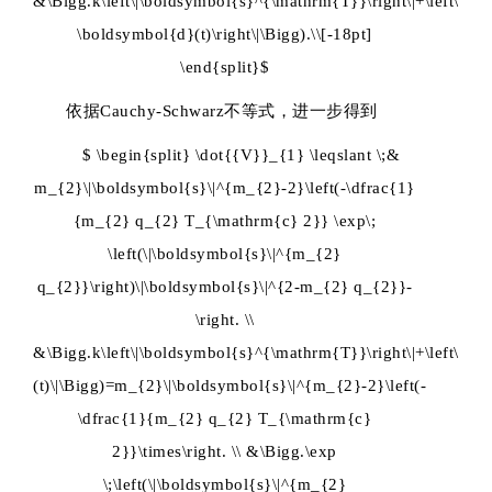
&\Bigg.k\left\|\boldsymbol{s}^{\mathrm{T}}\right\|+\left\|\
\boldsymbol{d}(t)\right\|\Bigg).\\[-18pt]
\end{split}$
依据Cauchy-Schwarz不等式，进一步得到
$ \begin{split} \dot{{V}}_{1} \leqslant \;&
m_{2}\|\boldsymbol{s}\|^{m_{2}-2}\left(-\dfrac{1}
{m_{2} q_{2} T_{\mathrm{c} 2}} \exp\;
\left(\|\boldsymbol{s}\|^{m_{2}
q_{2}}\right)\|\boldsymbol{s}\|^{2-m_{2} q_{2}}-
\right. \\
&\Bigg.k\left\|\boldsymbol{s}^{\mathrm{T}}\right\|+\left\|\b
(t)\|\Bigg)=m_{2}\|\boldsymbol{s}\|^{m_{2}-2}\left(-
\dfrac{1}{m_{2} q_{2} T_{\mathrm{c}
2}}\times\right. \\ &\Bigg.\exp
\;\left(\|\boldsymbol{s}\|^{m_{2}