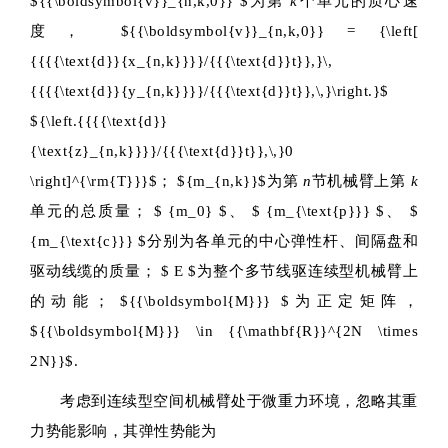
${{\boldsymbol{v}}_{n,k,0}} $
为第
k
个单元的质心速
度，
${{\boldsymbol{v}}_{n,k,0}} = {\left[
{{{{\text{d}}{x_{n,k}}}}/{{{\text{d}}t}},}\,
{{{{\text{d}}{y_{n,k}}}}/{{{\text{d}}t}},\,}\right.}$
${\left.{{{{\text{d}}
{\text{z}_{n,k}}}}/{{{\text{d}}t}},\,}0
\right]^{\rm{T}}}$
；
${m_{n,k}}$
为第
n
节机械臂上第
k
单元的总质量；
$ {m_0} $
、
$ {m_{\text{p}}} $
、
$
{m_{\text{c}}} $
分别为各单元的中心弹性杆、间隔盘和
驱动线缆的质量；
$ E $
为整个多节线驱连续型机械臂上
的动能；
${{\boldsymbol{M}}} $
为正定矩阵，
${{\boldsymbol{M}}} \in {{\mathbf{R}}^{2N \times
2N}}$
.
考虑到连续型空间机械臂处于微重力环境，忽略其重
力势能影响，其弹性势能为