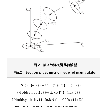
图 2 第
n
节机械臂几何模型
Fig.2 Section
n
geometric model of manipulator
$ {E_{n,k}} = \frac{1}{2}{m_{n,k}}
{{\boldsymbol{v}}^{\text{T}}_{n,k,0}}
{{\boldsymbol{v}}_{n,k,0}} = \\ \frac{1}{2}
{m_{n,k}}\left( {{{\left(\frac{{{\text{d}}