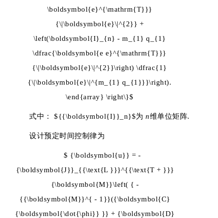
\boldsymbol{e}^{\mathrm{T}}}
{\|\boldsymbol{e}\|^{2}} +
\left(\boldsymbol{I}_{n} - m_{1} q_{1}
\dfrac{\boldsymbol{e e}^{\mathrm{T}}}
{\|\boldsymbol{e}\|^{2}}\right) \dfrac{1}
{\|\boldsymbol{e}\|^{m_{1} q_{1}}}\right).
\end{array} \right\}$
式中：
${{\boldsymbol{I}}_n}$
为
n
维单位矩阵.
设计预定时间控制律为
$ {\boldsymbol{u}} = -
{\boldsymbol{J}}_{{\text{L }}}^{{\text{T + }}}
{\boldsymbol{M}}\left( { -
{{\boldsymbol{M}}^{ - 1}}({\boldsymbol{C}
{\boldsymbol{\dot{\phi}} }} + {\boldsymbol{D}