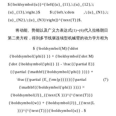
${\boldsymbol{u}}={\left[{u}_{11},\;{u}_{12},\;
{u}_{13},\right.}$
$\;{\left.\cdots ,\;{u}_{N1},\;
{u}_{N2},\;{u}_{N3}\right]}^{\text{T}}$
.
将动能、势能以及广义力表达式(1)~(6)代入拉格朗日
第二类方程，得到多节线驱连续型机械臂的动力学方程为
$ {\boldsymbol{M}{\ddot
{\boldsymbol{\phi}} }} + {\boldsymbol{\dot M}
{\dot {\boldsymbol{\phi}} }} - \frac{{\partial E}}
{{\partial {\mathbf{{\boldsymbol{\phi}} }}}} +
\frac{{\partial {E_{\rm{p}}}}}{{\partial
(7)
{\mathbf{{\boldsymbol{\phi}} }}}} =
{\boldsymbol{J}}_{{\text{X }}}^{^{\text{T}}}
{\boldsymbol{w}} + {\boldsymbol{J}}_{{\text{L
}}}^{^{\text{T}}}{\boldsymbol{u}} . $