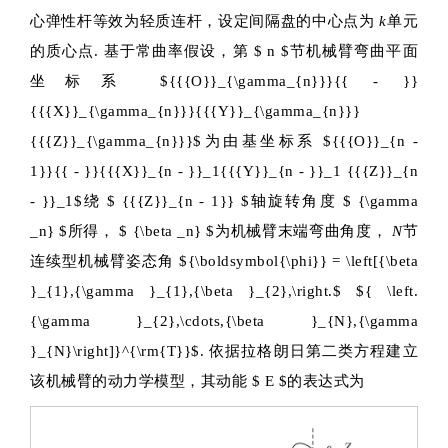
心弹性杆等效为轻质连杆，设定间隔盘的中心点为
k
单元
的质心点. 基于常曲率假设，第
$ n $
节机械臂弯曲平面
坐标系
${{{O}}_{\gamma_{n}}}{{ - }}
{{{X}}_{\gamma_{n}}}{{{Y}}_{\gamma_{n}}}
{{{Z}}_{\gamma_{n}}}$
为由基坐标系
${{{O}}_{n -
1}}{{ - }}{{{X}}_{n - }}_1{{{Y}}_{n - }}_1 {{{Z}}_{n
- }}_1$
绕
$ {{{Z}}_{n - 1}} $
轴旋转角度
$ {\gamma
_n} $
所得，
$ {\beta _n} $
为机械臂末端弯曲角度，
N
节
连续型机械臂姿态角
${\boldsymbol{\phi}} = \left[{\beta
}_{1},{\gamma }_{1},{\beta }_{2},\right.$
${ \left.
{\gamma }_{2},\cdots,{\beta }_{N},{\gamma
}_{N}\right]}^{\rm{T}}$
.
依据拉格朗日第二类方程建立
该机械臂的动力学模型，其动能
$ E $
的表达式为