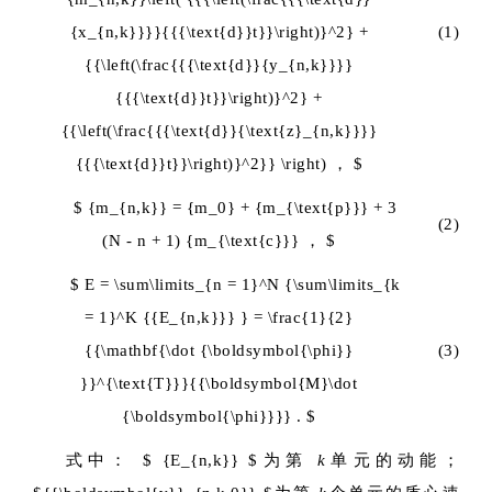
{x_{n,k}}}}{{{\text{d}}t}}\right)}^2} +
(1)
{{\left(\frac{{{\text{d}}{y_{n,k}}}}
{{{\text{d}}t}}\right)}^2} +
{{\left(\frac{{{\text{d}}{\text{z}_{n,k}}}}
{{{\text{d}}t}}\right)}^2}} \right) ， $
$ {m_{n,k}} = {m_0} + {m_{\text{p}}} + 3
(2)
(N - n + 1) {m_{\text{c}}} ， $
$ E = \sum\limits_{n = 1}^N {\sum\limits_{k
= 1}^K {{E_{n,k}}} } = \frac{1}{2}
{{\mathbf{\dot {\boldsymbol{\phi}}
(3)
}}^{\text{T}}}{{\boldsymbol{M}\dot
{\boldsymbol{\phi}}}} . $
式中：
$ {E_{n,k}} $
为第
k
单元的动能；