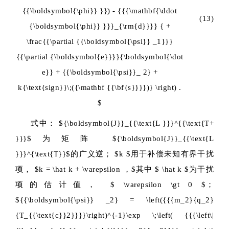
{{\boldsymbol{\phi}} }}) - {{{\mathbf{\ddot
(13)
{\boldsymbol{\phi}} }}}_{\rm{d}}}} { +
\frac{{\partial {{\boldsymbol{\psi}} _1}}}
{{\partial {\boldsymbol{e}}}}{\boldsymbol{\dot
e}} + {{\boldsymbol{\psi}}_ 2} +
k{\text{sign}}\;({\mathbf {{\bf{s}}}})} \right) .
$
式中：
${\boldsymbol{J}}_{{\text{L }}}^{{\text{T+
}}}$
为矩阵
${\boldsymbol{J}}_{{\text{L
}}}^{\text{T}}$
的广义逆；
$k $
用于补偿未知有界干扰
项，
$k = \hat k + \varepsilon ，$
其中
$ \hat k $
为干扰
项的估计值，
$ \varepsilon \gt 0 $
；
${{\boldsymbol{\psi}} _2} = \left({{{m_2}{q_2}
{T_{{\text{c}}2}}}}\right)^{-1}\exp \;\left( {{{\left\|