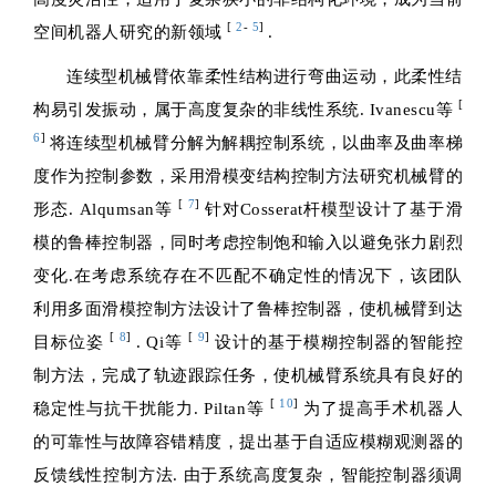
[
2
-
5
]
空间机器人研究的新领域
.
连续型机械臂依靠柔性结构进行弯曲运动，此柔性结
[
构易引发振动，属于高度复杂的非线性系统. Ivanescu等
6
]
将连续型机械臂分解为解耦控制系统，以曲率及曲率梯
度作为控制参数，采用滑模变结构控制方法研究机械臂的
[
7
]
形态. Alqumsan等
针对Cosserat杆模型设计了基于滑
模的鲁棒控制器，同时考虑控制饱和输入以避免张力剧烈
变化.在考虑系统存在不匹配不确定性的情况下，该团队
利用多面滑模控制方法设计了鲁棒控制器，使机械臂到达
[
8
]
[
9
]
目标位姿
. Qi等
设计的基于模糊控制器的智能控
制方法，完成了轨迹跟踪任务，使机械臂系统具有良好的
[
10
]
稳定性与抗干扰能力. Piltan等
为了提高手术机器人
的可靠性与故障容错精度，提出基于自适应模糊观测器的
反馈线性控制方法. 由于系统高度复杂，智能控制器须调