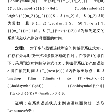
{\boldsymbol{s}} \right\|}^{{m_2}{q_2}}}} \right)
{{\boldsymbol{s}}}/{{{{\left\| {\boldsymbol{s}}
\right\|}^{{m_2}{q_2}}}}}$
，
$ {m_2} $
、
$ {q_2} $
均
为常数，且
$ {m_2} \geqslant 1 $
、
$0 \lt {q_2} \lt
{{{m_2}}}^{-1}$
，
$ {T_{{\text{c}}2}} $
为预先定义的
系统误差状态到达滑模面的时间.
定理1
对于多节线驱连续型空间机械臂系统式(8)，
在存在外界时变干扰和参数不确定性时，在假设1的条件
下，采用预定时间控制律式(13)，机械臂系统姿态角误差
e
将在预定时间
$ {T_{\text{c}}} $
内收敛至原点，即
$
\mathop {\lim }\limits_{t \to {T_{\text{c}}}}
({\boldsymbol{\phi}} - {{\boldsymbol{\phi}}
_{\text{d}}}(t)) = {\mathbf{0}} $
.
证明：在系统误差状态未到达滑模面阶段，选取
Lyapunov函数：