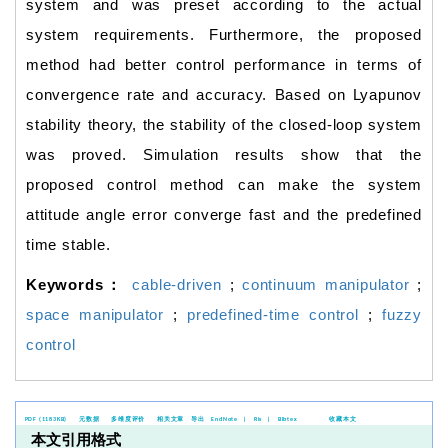
system and was preset according to the actual
system requirements. Furthermore, the proposed
method had better control performance in terms of
convergence rate and accuracy. Based on Lyapunov
stability theory, the stability of the closed-loop system
was proved. Simulation results show that the
proposed control method can make the system
attitude angle error converge fast and the predefined
time stable.
Keywords：
cable-driven
;
continuum manipulator
;
space manipulator
;
predefined-time control
;
fuzzy
control
PDF (1183KB)
元数据
多维度评价
相关文章
导出
EndNote
|
Ris
|
Bibtex
收藏本文
本文引用格式