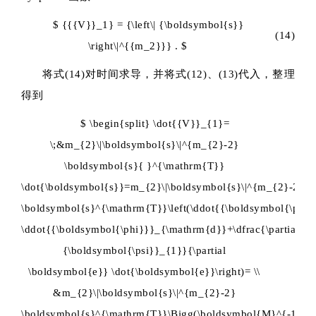
$ {{{V}}_1} = {\left\| {\boldsymbol{s}}
(14)
\right\|^{{m_2}}} . $
将式(14)对时间求导，并将式(12)、(13)代入，整理
得到
$ \begin{split} \dot{{V}}_{1}=
\;&m_{2}\|\boldsymbol{s}\|^{m_{2}-2}
\boldsymbol{s}{ }^{\mathrm{T}}
\dot{\boldsymbol{s}}=m_{2}\|\boldsymbol{s}\|^{m_{2}-2}
\boldsymbol{s}^{\mathrm{T}}\left(\ddot{{\boldsymbol{\phi}
\ddot{{\boldsymbol{\phi}}}_{\mathrm{d}}+\dfrac{\partial
{\boldsymbol{\psi}}_{1}}{\partial
\boldsymbol{e}} \dot{\boldsymbol{e}}\right)= \\
&m_{2}\|\boldsymbol{s}\|^{m_{2}-2}
\boldsymbol{s}^{\mathrm{T}}\Bigg(\boldsymbol{M}^{-1}\le