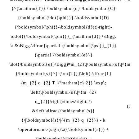
}^{\mathrm{T}} \boldsymbol{u}-\boldsymbol{C}
{\boldsymbol{\dot{\phi}}}-\boldsymbol{D}
{\boldsymbol{\phi}}-\boldsymbol{d}(t)\right)-
\ddot{{\boldsymbol{\phi}}}_{\mathrm{d}}+\Bigg.
\\ &\Bigg.\dfrac{\partial {\boldsymbol{\psi}}_{1}}
{\partial {\boldsymbol{e}}}
\dot{\boldsymbol{e}}\Bigg)=m_{2}\|\boldsymbol{s}\|^{m_{2
{\boldsymbol{s}}^{ {\rm{T}}}\left(-\dfrac{1}
{m_{2} q_{2} T_{\mathrm{c} 2}} \exp\;
\left(\|\boldsymbol{s}\|^{m_{2}
q_{2}}\right)\times\right. \\
(15)
&\left.\dfrac{\boldsymbol{s}}
{\|\boldsymbol{s}\|^{m_{2} q_{2}}} - k
\operatorname{sign}\;({\boldsymbol{s}}) +
\boldsymbol{d}(t)\right) =