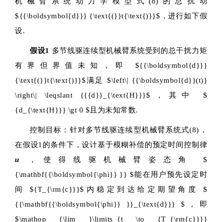
机械臂系统动力学模型式(8)的总扰动
${{\boldsymbol{d}}} {\text{(}}t{\text{)}}$
，进行如下假
设.
假设1
多节线驱连续型机械臂系统受到的总干扰力矩
有界但界值未知，即
${{\boldsymbol{d}}}
{\text{(}}t{\text{)}}$
满足
$\left\| {{\boldsymbol{d}}(t)}
\right\| \leqslant {{{d}}_{\text{H}}}$
，其中
$
{d_{\text{H}}} \gt 0 $
且为未知常数.
控制目标：针对多节线驱连续型机械臂系统式(8)，
在假设1的条件下，设计基于模糊补偿的预定时间控制律
u
，使得线驱机械臂姿态角
$
{\mathbf{{\boldsymbol{\phi}} }} $
能在用户预先设定时
间
${T_{\rm{c}}}$
内稳定到达给定期望角度
$
{{\mathbf{{\boldsymbol{\phi}} }}_{\text{d}}} $
，即
$\mathop {\lim }\limits_{t \to {T_{\rm{c}}}}