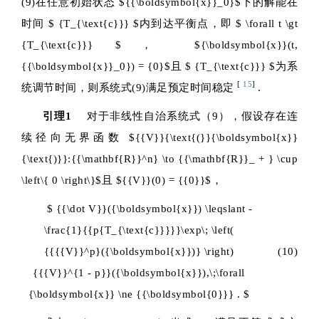
(9)在任意初始状态
${{\boldsymbol{x}}_0}$
下的解能在
时间
$ {T_{\text{c}}} $
内到达平衡点，即
$ \forall t \gt
{T_{\text{c}}} $
，
${\boldsymbol{x}}(t,
{{\boldsymbol{x}}_0}) = {0}$
且
$ {T_{\text{c}}} $
为系
[
15
]
统调节时间，则系统式(9)满足预定时间稳定
.
引理1
对于非线性自治系统式（9），假设存在连
续径向无界函数
${{V}}{\text{(}}{\boldsymbol{x}}
{\text{)}}:{{\mathbf{R}}^n} \to {{\mathbf{R}}_ + } \cup
\left\{ 0 \right\}$
且
${{V}}(0) = {{0}}$
，
$ {{\dot V}}({\boldsymbol{x}}) \leqslant -
\frac{1}{{p{T_{\text{c}}}}}\exp\; \left(
{{{{V}}^p}({\boldsymbol{x}})} \right)
(10)
{{{V}}^{1 - p}}({\boldsymbol{x}}),\;\forall
{\boldsymbol{x}} \ne {{\boldsymbol{0}}} . $