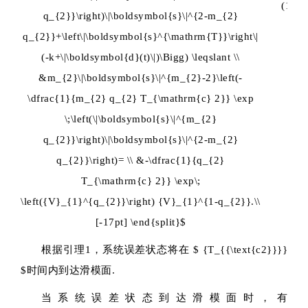
(16)
q_{2}}\right)\|\boldsymbol{s}\|^{2-m_{2}
q_{2}}+\left\|\boldsymbol{s}^{\mathrm{T}}\right\|
(-k+\|\boldsymbol{d}(t)\|)\Bigg) \leqslant \\
&m_{2}\|\boldsymbol{s}\|^{m_{2}-2}\left(-
\dfrac{1}{m_{2} q_{2} T_{\mathrm{c} 2}} \exp
\;\left(\|\boldsymbol{s}\|^{m_{2}
q_{2}}\right)\|\boldsymbol{s}\|^{2-m_{2}
q_{2}}\right)= \\ &-\dfrac{1}{q_{2}
T_{\mathrm{c} 2}} \exp\;
\left({V}_{1}^{q_{2}}\right) {V}_{1}^{1-q_{2}}.\\
[-17pt] \end{split}$
根据引理1，系统误差状态将在
$ {T_{{\text{c2}}}}
$
时间内到达滑模面.
当系统误差状态到达滑模面时，有