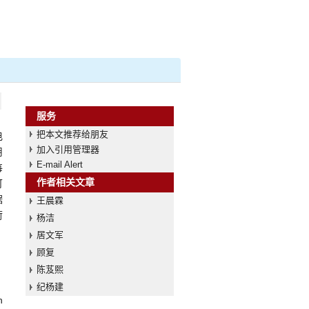
服务
把本文推荐给朋友
电
加入引用管理器
用
E-mail Alert
每
作者相关文章
可
据
王晨霖
荷
杨洁
居文军
顾复
陈芨熙
纪杨建
h