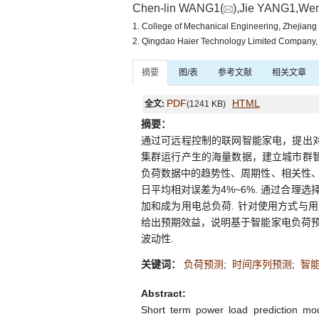
Chen-lin WANG1(
),Jie YANG1,Wen
1. College of Mechanical Engineering, Zhejian
2. Qingdao Haier Technology Limited Company
摘要
图/表
参考文献
相关文章
PDF
HTML
全文:
(1241 KB)
摘要：
通过可远程控制的联网智能家电，提出对
集群运行产生的海量数据，建立城市群
负荷数据中的趋势性、周期性、相关性
日平均相对误差为4%~6%. 通过合
加和成为用电总负荷. 针对使用方式与
给出预期效益，说明基于智能家电负荷
波动性.
关键词：
负荷预测
;
时间序列预测
;
智
Abstract:
Short term power load prediction mod