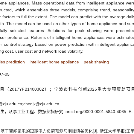
 home appliances. Mass operational data from intelligent appliance wer
ucted, which ensembles three models, comprising trend, seasonality
r factors to full the extent. The model can predict with the average dail
th. The model can be used on other types of home appliance and su
fully selected features. Solutions for peak shaving were presente
ser preference. Returns of intelligent home appliances were estimate
 control strategy based on power prediction with intelligent applianc
ng cost, user cost and network load volatility.
ies prediction
intelligent home appliance
peak shaving
07-05
2017YFB1400302）；宁波市科技创新2025重大专项资助项
@zju.edu.cn;chenjx@zju.edu.cn
工业工程、数据挖掘研究. orcid.org/0000-0001-5840-4065. E-
于智能家电的短期电力负荷预测与削峰填谷优化[J]. 浙江大学学报(工学版), 2020,