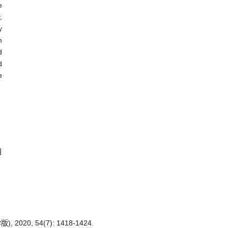
e
,
y
m
d
d
e
目
 54(7): 1418-1424.