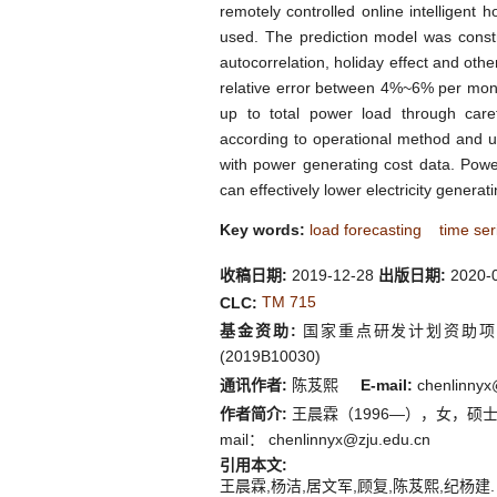
remotely controlled online intelligent
used. The prediction model was constr
autocorrelation, holiday effect and othe
relative error between 4%~6% per mon
up to total power load through care
according to operational method and u
with power generating cost data. Power
can effectively lower electricity generati
Key words:
load forecasting
time ser
收稿日期:
2019-12-28
出版日期:
2020-
TM 715
CLC:
基金资助:
国家重点研发计划资助项目（
(2019B10030)
通讯作者:
陈芨熙
E-mail:
chenlinnyx
作者简介:
王晨霖（1996—），女，硕士生，从事
mail：
chenlinnyx@zju.edu.cn
引用本文:
王晨霖,杨洁,居文军,顾复,陈芨熙,纪杨建. 基