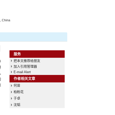
, China
服务
把本文推荐给朋友
参
加入引用管理器
拼
E-mail Alert
从
作者相关文章
的
恢
何苗
柏粉花
于卓
沈韬