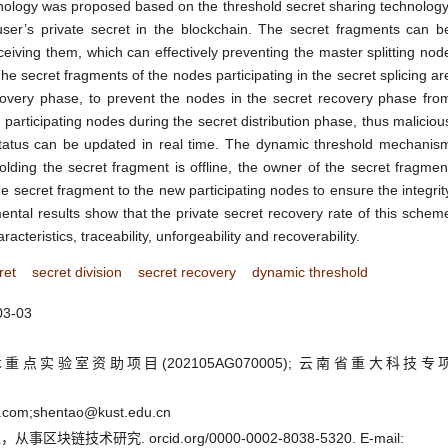
chnology was proposed based on the threshold secret sharing technology
 user’s private secret in the blockchain. The secret fragments can b
eceiving them, which can effectively preventing the master splitting nod
The secret fragments of the nodes participating in the secret splicing ar
ecovery phase, to prevent the nodes in the secret recovery phase fro
e participating nodes during the secret distribution phase, thus maliciou
tatus can be updated in real time. The dynamic threshold mechanis
lding the secret fragment is offline, the owner of the secret fragmen
e secret fragment to the new participating nodes to ensure the integrit
ental results show that the private secret recovery rate of this schem
cteristics, traceability, unforgeability and recoverability.
ret
secret division
secret recovery
dynamic threshold
03-03
实验室资助项目(202105AG070005); 云南省重大科技专
com;shentao@kust.edu.cn
链技术研究. orcid.org/0000-0002-8038-5320. E-mail: