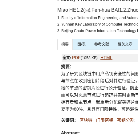
Miao HE1,2(
),Fen-hua BAI1,2,Zhu
1. Faculty of Information Engineering and Auto
2. Yunnan Key Laboratory of Computer Technolo
3. Beijing Chain-Power Information Technology
摘要
图/表
参考文献
相关文章
PDF
HTML
全文:
(1058 KB)
摘要：
为了研究区块链中用户私钥安全性的问题
与节点在收到密钥片段后对其进行验证，
接的节点的密钥片段进行公开验证，防止
而可以对恶意节点进行追踪并实时更新节
拥有者和主节点一起重新分配密钥碎片给
复率为80%，且具有门限特性、可追溯
关键词：
区块链
;
门限密钥
;
密钥分割
;
Abstract: