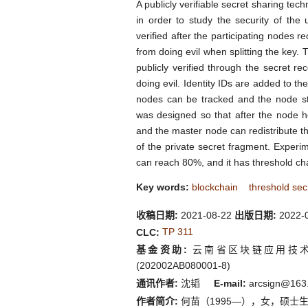
A publicly verifiable secret sharing te
in order to study the security of the
verified after the participating nodes r
from doing evil when splitting the key. 
publicly verified through the secret r
doing evil. Identity IDs are added to th
nodes can be tracked and the node s
was designed so that after the node ho
and the master node can redistribute th
of the private secret fragment. Experim
can reach 80%, and it has threshold chara
Key words:
blockchain
threshold sec
收稿日期:
2021-08-22
出版日期:
2022-
TP 311
CLC:
基金资助:
云南省区块链应用技术重点
(202002AB080001-8)
通讯作者:
沈韬
E-mail:
arcsign@163.
作者简介:
何苗（1995—），女，硕士生，从事区块