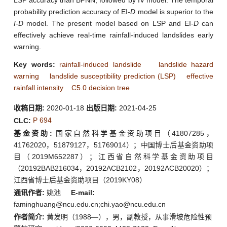
probability prediction accuracy of EI-
D
model is superior to the
I
-
D
model. The present model based on LSP and EI-
D
can
effectively achieve real-time rainfall-induced landslides early
warning.
Key words:
rainfall-induced landslide
landslide hazard
warning
landslide susceptibility prediction (LSP)
effective
rainfall intensity
C5.0 decision tree
收稿日期:
2020-01-18
出版日期:
2021-04-25
P 694
CLC:
基金资助:
国家自然科学基金资助项目（41807285，
41762020，51879127，51769014）；中国博士后基金资助项
目（2019M652287）；江西省自然科学基金资助项目
（20192BAB216034，20192ACB2102，20192ACB20020）；
江西省博士后基金资助项目（2019KY08）
通讯作者:
姚池
E-mail:
faminghuang@ncu.edu.cn;chi.yao@ncu.edu.cn
作者简介:
黄发明（1988—），男，副教授，从事滑坡危险性预