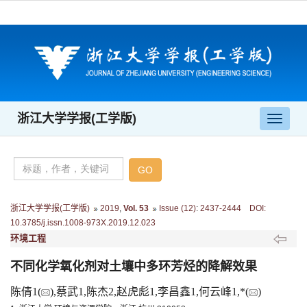
浙江大学学报(工学版)
导
航
切
换
浙江大学学报(工学版)
2019
,
Vol. 53
Issue (12)
:
2437-2444 DOI:
10.3785/j.issn.1008-973X.2019.12.023
环境工程
不同化学氧化剂对土壤中多环芳烃的降解效果
陈倩1(
),蔡武1,陈杰2,赵虎彪1,李昌鑫1,何云峰1,*(
)