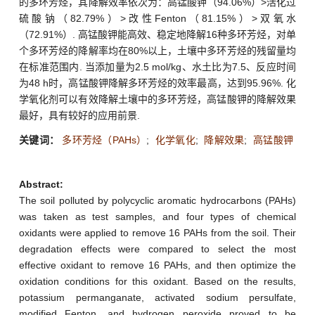
的多环芳烃，其降解效率依次为：高锰酸钾（94.06%）>活化过
硫酸钠（82.79%）>改性Fenton（81.15%）>双氧水
（72.91%）. 高锰酸钾能高效、稳定地降解16种多环芳烃，对单
个多环芳烃的降解率均在80%以上，土壤中多环芳烃的残留量均
在标准范围内. 当添加量为2.5 mol/kg、水土比为7.5、反应时间
为48 h时，高锰酸钾降解多环芳烃的效率最高，达到95.96%. 化
学氧化剂可以有效降解土壤中的多环芳烃，高锰酸钾的降解效果
最好，具有较好的应用前景.
关键词：
多环芳烃（PAHs）
;
化学氧化
;
降解效果
;
高锰酸钾
Abstract:
The soil polluted by polycyclic aromatic hydrocarbons (PAHs)
was taken as test samples, and four types of chemical
oxidants were applied to remove 16 PAHs from the soil. Their
degradation effects were compared to select the most
effective oxidant to remove 16 PAHs, and then optimize the
oxidation conditions for this oxidant. Based on the results,
potassium permanganate, activated sodium persulfate,
modified Fenton, and hydrogen peroxide proved to be