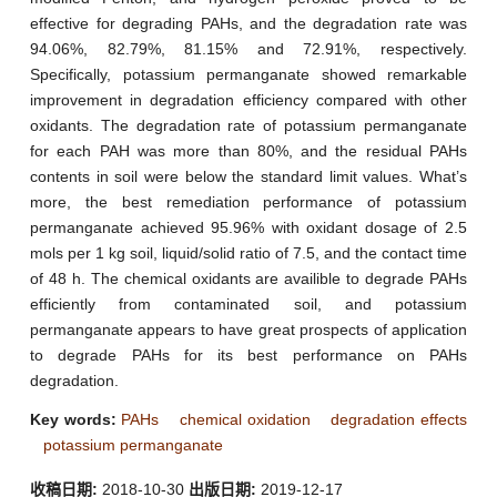
effective for degrading PAHs, and the degradation rate was
94.06%, 82.79%, 81.15% and 72.91%, respectively.
Specifically, potassium permanganate showed remarkable
improvement in degradation efficiency compared with other
oxidants. The degradation rate of potassium permanganate
for each PAH was more than 80%, and the residual PAHs
contents in soil were below the standard limit values. What’s
more, the best remediation performance of potassium
permanganate achieved 95.96% with oxidant dosage of 2.5
mols per 1 kg soil, liquid/solid ratio of 7.5, and the contact time
of 48 h. The chemical oxidants are availible to degrade PAHs
efficiently from contaminated soil, and potassium
permanganate appears to have great prospects of application
to degrade PAHs for its best performance on PAHs
degradation.
Key words:
PAHs
chemical oxidation
degradation effects
potassium permanganate
收稿日期:
2018-10-30
出版日期:
2019-12-17