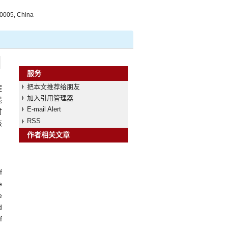
10005, China
服务
把本文推荐给朋友
程
加入引用管理器
混
E-mail Alert
时
RSS
该
作者相关文章
f
e
e
d
f