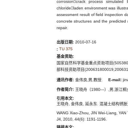
corrosioncrack process simulate
chlorideladen environment was illustra
assessment result of field inspection da
concrete structures and the predicted 
repair.
出版日期:
2010-07-16
TU 375
:
基金资助:
国家自然科学基金重点资助项目(5053807
部科技资助项目(200631800019,2006318
通讯作者:
金伟良,男,教授.
E-mail:
jin
作者简介:
王晓舟（1980—）,男,浙江桐乡人
引用本文:
王晓舟, 金伟良, 延永东. 混凝土结构锈胀开裂预测的
WANG Xiao-Zhou, JIN Wei-Liang, YAN Yon
J4, 2010, 44(6): 1191-1196.
链接本文: