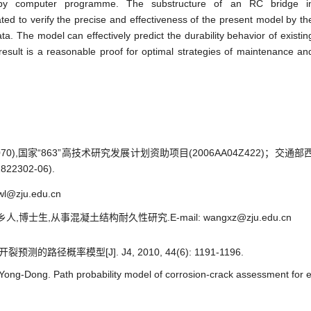
d by computer programme. The substructure of an RC bridge i
ted to verify the precise and effectiveness of the present model by th
ta. The model can effectively predict the durability behavior of existin
result is a reasonable proof for optimal strategies of maintenance an
0),国家“863”高技术研究发展计划资助项目(2006AA04Z422)；交通部
22302-06).
wl@zju.edu.cn
,博士生,从事混凝土结构耐久性研究.E-mail: wangxz@zju.edu.cn
路径概率模型[J]. J4, 2010, 44(6): 1191-1196.
g-Dong. Path probability model of corrosion-crack assessment for exi