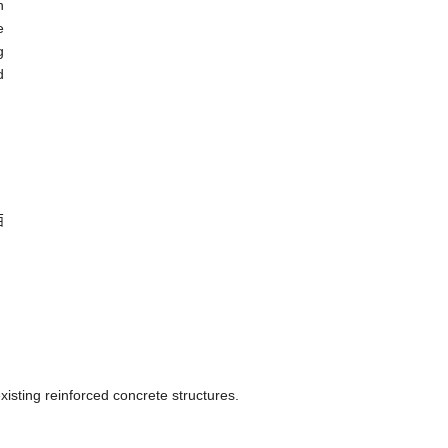
n
e
g
d
西
sting reinforced concrete structures.