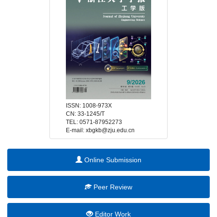
 E-mail: xbgkb@zju.edu.cn