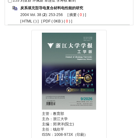
253
刘亚群 许佩新 章连众 李寿权 郦剑
炭系填充型导电复合材料电性能的研究
2004 Vol. 38 (
2
): 253-256 [
摘要
(
0
) ]
[
HTML
(
) ] [
PDF
( 0KB ) (
0
) ]
主管：教育部
主办：浙江大学
主编：郑津洋(院士)
主任：钱欣平
ISSN：1008-973X（印刷）