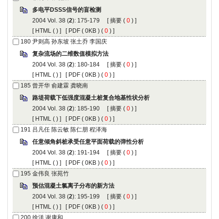
多电平DSSS信号的盲检测
2004 Vol. 38 (
2
): 175-179 [
摘要
(
0
) ]
[
HTML
(
) ] [
PDF
( 0KB ) (
0
) ]
180
尹则高 孙东坡 张土乔 李国庆
复杂流场的二维数值模拟方法
2004 Vol. 38 (
2
): 180-184 [
摘要
(
0
) ]
[
HTML
(
) ] [
PDF
( 0KB ) (
0
) ]
185
曾开华 俞建霖 龚晓南
路堤荷载下低强度混凝土桩复合地基性状分析
2004 Vol. 38 (
2
): 185-190 [
摘要
(
0
) ]
[
HTML
(
) ] [
PDF
( 0KB ) (
0
) ]
191
吕凡任 陈云敏 陈仁朋 程泽海
任意倾角斜桩承受任意平面荷载的弹性分析
2004 Vol. 38 (
2
): 191-194 [
摘要
(
0
) ]
[
HTML
(
) ] [
PDF
( 0KB ) (
0
) ]
195
金伟良 张苑竹
预估混凝土氯离子分布的新方法
2004 Vol. 38 (
2
): 195-199 [
摘要
(
0
) ]
[
HTML
(
) ] [
PDF
( 0KB ) (
0
) ]
200
徐洋 谢康和