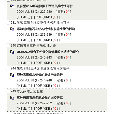
复合型USM压电扭振子设计及其特性分析
2004 Vol. 38 (
2
): 226-230 [
摘要
(
0
) ]
[
HTML
(
) ] [
PDF
( 0KB ) (
0
) ]
231
滕斌 高翔 刘海蛟 骆仲泱 倪明江 岑可法
添加剂对消石灰结构特性和脱硫性能的影响
2004 Vol. 38 (
2
): 231-239 [
摘要
(
0
) ]
[
HTML
(
) ] [
PDF
( 0KB ) (
0
) ]
240
赵德明 史惠祥 雷乐成 汪大翬
US/H2O2组合工艺催化降解苯酚水溶液的研究
2004 Vol. 38 (
2
): 240-243 [
摘要
(
0
) ]
[
HTML
(
) ] [
PDF
( 0KB ) (
0
) ]
244
朱流 郦剑 王幼文 俞建国 金富根 宋晓平
埋地高温供水钢管的腐蚀产物分析
2004 Vol. 38 (
2
): 244-248 [
摘要
(
0
) ]
[
HTML
(
) ] [
PDF
( 0KB ) (
0
) ]
249
华允芬 陈云龙 张铭
三种药用石斛多糖成分的比较研究
2004 Vol. 38 (
2
): 249-252 [
摘要
(
0
) ]
[
HTML
(
) ] [
PDF
( 0KB ) (
0
) ]