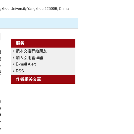
Yangzhou University,Yangzhou 225009, China
服务
把本文推荐给朋友
用
加入引用管理器
码
E-mail Alert
等
RSS
载
作者相关文章
n
e
f
e
e