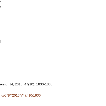
s
y
.
目
eering. J4, 2013, 47(10): 1830-1838.
/eng/CN/Y2013/V47/I10/1830