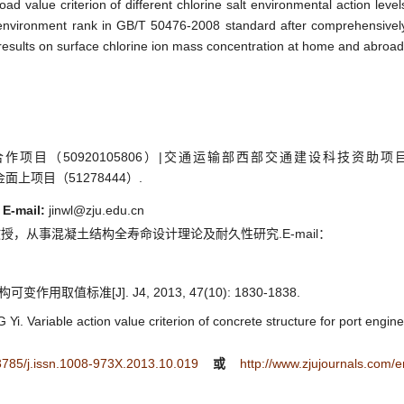
oad value criterion of different chlorine salt environmental action level
environment rank in GB/T 50476-2008 standard after comprehensivel
esults on surface chlorine ion mass concentration at home and abroad
项目（50920105806）|交通运输部西部交通建设科技资助项
金面上项目（51278444）.
E-mail:
jinwl@zju.edu.cn
授，从事混凝土结构全寿命设计理论及耐久性研究.E-mail：
取值标准[J]. J4, 2013, 47(10): 1830-1838.
. Variable action value criterion of concrete structure for port engin
.3785/j.issn.1008-973X.2013.10.019
或
http://www.zjujournals.com