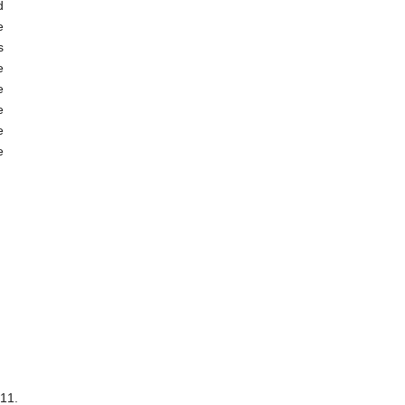
d
e
s
e
e
e
e
e
11.