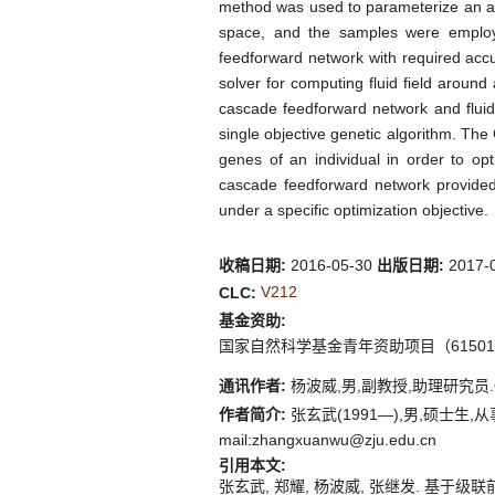
method was used to parameterize an air
space, and the samples were employ
feedforward network with required acc
solver for computing fluid field around 
cascade feedforward network and fluid
single objective genetic algorithm. The
genes of an individual in order to opt
cascade feedforward network provided 
under a specific optimization objective.
收稿日期:
2016-05-30
出版日期:
2017-
V212
CLC:
基金资助:
国家自然科学基金青年资助项目（61501
通讯作者:
杨波威,男,副教授,助理研究员.ORC
作者简介:
张玄武(1991—),男,硕士生,从事
mail:zhangxuanwu@zju.edu.cn
引用本文:
张玄武, 郑耀, 杨波威, 张继发. 基于级联前向网