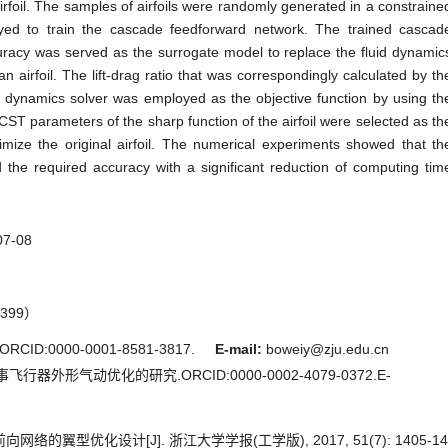
foil. The samples of airfoils were randomly generated in a constraine
ed to train the cascade feedforward network. The trained cascad
uracy was served as the surrogate model to replace the fluid dynamic
an airfoil. The lift-drag ratio that was correspondingly calculated by th
 dynamics solver was employed as the objective function by using th
 CST parameters of the sharp function of the airfoil were selected as th
imize the original airfoil. The numerical experiments showed that th
the required accuracy with a significant reduction of computing tim
07-08
399）
ID:0000-0001-8581-3817.
E-mail:
boweiy@zju.edu.cn
飞行器外形气动优化的研究.ORCID:0000-0002-4079-0372.E-
络的翼型优化设计[J]. 浙江大学学报(工学版), 2017, 51(7): 1405-14