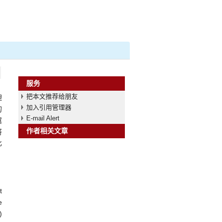
服务
把本文推荐给朋友
理
加入引用管理器
的
E-mail Alert
翼
作者相关文章
将
比
t
e
)