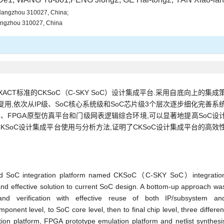
y, Hangzhou 310027, China;
angzhou 310027, China
XACT标准的CKSoC（C-SKY SoC）设计集成平台.采用自底向上的集成
复用,依次从IP级、SoC核心系统级和SoC芯片级3个层次逐步细化完善系
台、FPGA原型仿真平台和门级网表逻辑综合环境,可以显著地提高SoC设
CKSoC设计集成平台使用与分析方法,证明了CKSoC设计集成平台的高效
sed SoC integration platform named CKSoC（C-SKY SoC）integratio
nd effective solution to current SoC design. A bottom-up approach wa
nd verification with effective reuse of both IP/subsystem an
onent level, to SoC core level, then to final chip level, three differen
ion platform, FPGA prototype emulation platform and netlist synthesi