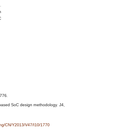
.
n
C
776.
ased SoC design methodology. J4,
/eng/CN/Y2013/V47/I10/1770