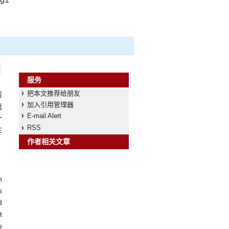
服务
把本文推荐给朋友
策
加入引用管理器
统
E-mail Alert
计
RSS
性
作者相关文章
n
s
d
t
s