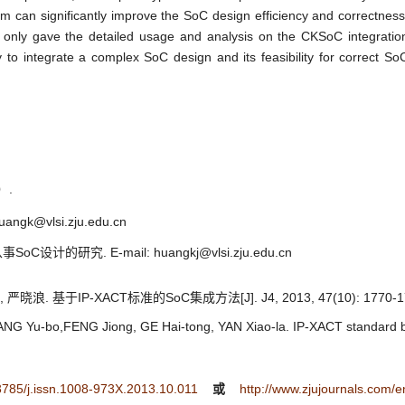
m can significantly improve the SoC design efficiency and correctness
only gave the detailed usage and analysis on the CKSoC integratio
y to integrate a complex SoC design and its feasibility for correct So
）.
angk@vlsi.zju.edu.cn
oC设计的研究. E-mail: huangkj@vlsi.zju.edu.cn
晓浪. 基于IP-XACT标准的SoC集成方法[J]. J4, 2013, 47(10): 1770-1
NG Yu-bo,FENG Jiong, GE Hai-tong, YAN Xiao-la. IP-XACT standard b
.3785/j.issn.1008-973X.2013.10.011
或
http://www.zjujournals.com