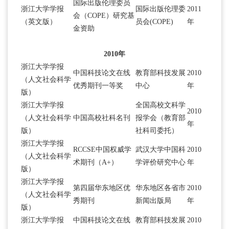
国际出版伦理委员
浙江大学学报
国际出版伦理委
2011
会（COPE）研究基
（英文版）
员会(COPE)
年
金资助
2010年
浙江大学学报
中国科技论文在线
教育部科技发展
2010
（人文社会科学
优秀期刊一等奖
中心
年
版）
浙江大学学报
全国高校文科学
2010
（人文社会科学
中国高校社科名刊
报学会（教育部
年
版）
社科司委托）
浙江大学学报
RCCSE中国权威学
武汉大学中国科
2010
（人文社会科学
术期刊（A+）
学评价研究中心
年
版）
浙江大学学报
第四届华东地区优
华东地区各省市
2010
（人文社会科学
秀期刊
新闻出版局
年
版）
浙江大学学报
中国科技论文在线
教育部科技发展
2010