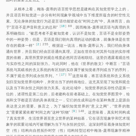
品时的重要立足点之一。
从根本上看，梅洛-庞蒂的语言哲学思想是建构在其知觉哲学之上的，
并且语言和知觉进一步分有时间现象学视域中当下维度所蕴含的时空性元
素。无论身体的知觉行为还是言语功能皆处在“时间之肉”中。具体而言，由
［
18
］88
于“言语不是声音和意义的总和
”
，因而梅洛-庞蒂就言语与真理的关
系明确指出，“被思考者不是被知觉者，认识不是知觉，言语不是全部姿势
中的一种姿势；但是，言语是我们朝向真理的运动的载体，就像身体是在世
［
2
］255
存在的载体一样
”
。根据这一说法，梅洛-庞蒂认为，我们经由身体
通向世界，并且我们经由言语通向真理。正如在世存在对其所勾连的实存维
度的依赖，真理所贯穿的观念维度必然同言语相联结。这里仍透露着观念性
与实存性之间的深刻张力。与此同时，他在《世界的散文》中断言：“言语
系统与其瞄准的含义系统的有区别的实存属于被知觉者序列或当下的序列，
［
17
］57
不属于观念序列或永恒序列。
”
这意味着，将言语系统和含义系统
划归至知觉世界结构中，并突出当下的特殊地位。这尤其呈现了知觉和观念
以及当下和永恒之间的张力关系。在此论域中，知觉世界的实存性仍是第一
位的，述谓性是第二位的，后者建构在前者基础上。在知觉世界图景中，绘
画和文字都是言语的具体表现之一，它们的生成和运作在某种角度上是源自
表达意义的需要。换言之，为了编织知觉世界的“意义之网”，“世界的散
［
9
］148
文”需要紧紧依赖“时间之肉”这种“织物
”
。这意味着，真实时间构成
了真实世界、生活世界甚至意义世界的某种始基，它在语言现象学和艺术现
象学的双重论域内可被理解为当下与永恒的交织。这深刻呼应着身体知觉时
空（性）结构向自然拓扑时空（性）结构转型过程中梅洛-庞蒂现象学精神