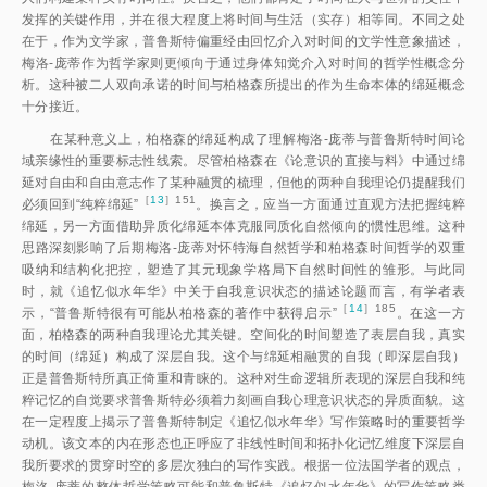
发挥的关键作用，并在很大程度上将时间与生活（实存）相等同。不同之处
在于，作为文学家，普鲁斯特偏重经由回忆介入对时间的文学性意象描述，
梅洛-庞蒂作为哲学家则更倾向于通过身体知觉介入对时间的哲学性概念分
析。这种被二人双向承诺的时间与柏格森所提出的作为生命本体的绵延概念
十分接近。
在某种意义上，柏格森的绵延构成了理解梅洛-庞蒂与普鲁斯特时间论
域亲缘性的重要标志性线索。尽管柏格森在《论意识的直接与料》中通过绵
延对自由和自由意志作了某种融贯的梳理，但他的两种自我理论仍提醒我们
［
13
］151
必须回到“纯粹绵延
”
。换言之，应当一方面通过直观方法把握纯粹
绵延，另一方面借助异质化绵延本体克服同质化自然倾向的惯性思维。这种
思路深刻影响了后期梅洛-庞蒂对怀特海自然哲学和柏格森时间哲学的双重
吸纳和结构化把控，塑造了其元现象学格局下自然时间性的雏形。与此同
时，就《追忆似水年华》中关于自我意识状态的描述论题而言，有学者表
［
14
］185
示，“普鲁斯特很有可能从柏格森的著作中获得启示
”
。在这一方
面，柏格森的两种自我理论尤其关键。空间化的时间塑造了表层自我，真实
的时间（绵延）构成了深层自我。这个与绵延相融贯的自我（即深层自我）
正是普鲁斯特所真正倚重和青睐的。这种对生命逻辑所表现的深层自我和纯
粹记忆的自觉要求普鲁斯特必须着力刻画自我心理意识状态的异质面貌。这
在一定程度上揭示了普鲁斯特制定《追忆似水年华》写作策略时的重要哲学
动机。该文本的内在形态也正呼应了非线性时间和拓扑化记忆维度下深层自
我所要求的贯穿时空的多层次独白的写作实践。根据一位法国学者的观点，