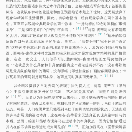
糊的真实。就绘画而言，并不是越像就越真实。若以像或精确性为尺度，人
们恐怕无法衡量诸多伟大艺术作品的价值。当精确性或写实性成了首要衡量
标准，这就以各种标签化规定和价值预设给艺术戴上了镣铐。这无疑放弃了
现象学精神和生活世界。因此，有学者指出，经典现象学存在两个基本信
念，甚至可以说是经典现象学的两个教条：“一是纯粹的和绝对源初的‘事情
［
4
］147
本身’，二是彻底还原性的‘回到’或‘向着’。
”
梅洛-庞蒂对此有着清醒
［
5
］14
的认识，因而以“还原的最大教益是完全还原的不可能性
”
这样的貌似
反叛性口号延续着现象学的生命。事实上，“清楚分明”“完全还原”“确定
性”这些词本身就已同真正的现象学原则格格不入，因为它们都已有所预
设，而梅洛-庞蒂这种对含混性的揭示和追求才是对现象学精神的最严格贯
彻。在这一意义上，人们似乎可以理解梅洛-庞蒂对绘画之写实性的评
论：“这就是为什么具象和非具象的困境这个说法提得并不好：没有哪颗葡
萄是最具象的绘画中的葡萄，没有哪幅（即使抽象的）画能够回避存在；卡
［
6
］87
拉瓦乔画的葡萄就是葡萄本身。这两点同时真实而无矛盾。
”
以绘画和摄影各自对奔马的表现手法为切入点，梅洛-庞蒂在《眼与
心》中援引雕塑家罗丹的话指出，艺术家是真实的，而照片则是虚假
［
6
］80
的
。后者认为时间在现实中从未停止，照片刻画的奔马的瞬间摧毁
了时间的超越、侵占以及变形。在相机对奔马定格的一瞬间，马处于腾跃的
状态。可是，人们在照片里只能看到马处于四脚离地的跳跃状态，无法直观
到奔马所展现的运动本身，这在梅洛-庞蒂看来无法真正表现奔跑中的马的
本质。然而，绘画却能够表现奔马在运动中的本真状态，因为它恰恰“通过
［
6
］79
其内在的不协调使得运动成为可见的
”
。正如加西高在《爱普索姆赛