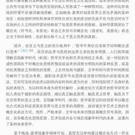
述都可被理解为某种聚焦当下生活世界的意义生成活动。追求永恒所体现的
公共性与追求当下在场所呈现的私人性形成了一种鲜明对比。这种对比所表
现的悖谬不应被消极地理解。正如梅洛-庞蒂对知觉世界之原生矛盾的某种
肯定：由知觉时间性和身体空间性分别引发的意识的无处不在与意识对当下
在场的介入之间的悖谬恰恰映射了知觉世界的本然面相。这种悖谬既契合了
概念化（符号化、本质化）表达之永恒与非概念化（描述化、直观化）表达
之当下的对称性，也折射出每个人之于意义世界的真相。
或许，在含义与意义的张力格局中，“哲学不再仅仅依靠字词和概念进
［
21
］66
行思考
”
，语言的边界与思想的边界之差别愈发明显。人们因而能
理解后现象学时代（欧陆）哲学文学化和艺术化特征之本质。这一特征的生
成性原因在于对概念化思维所预设或追求的清楚分明指向的某种反思，或是
对此类预设之局限性的觉察。上文对绘画与摄影、文学时间与哲学时间两组
范畴作了分层次考察。摄影技术是符号化思维或清楚分明指向的直观化表
达。它对写实性的追求以削弱内在时间向度为代价，同时也削弱了自身对真
实的表现力。当以时间本身为研究对象时，从概念化方式展开的哲学研究亦
陷入类似于摄影的表达困境，难以真正触及真理、触及意义世界、触及当下
生活世界的意义之维。后现象学时代（欧陆）哲学家意识到传统哲学以概念
化方式表达和还原真实世界与意义世界的局限性，故诉诸文学艺术之类的非
概念化表达方式。然而，严格来讲，文学化本身仍预设着概念符号系统。因
此，在非概念化思维层面，艺术化或许会引领后现象学时代的未来，这通向
了某种未来哲学。
基于梅洛-庞蒂现象学精神可知，真理无法单纯通过概念化方式一劳永