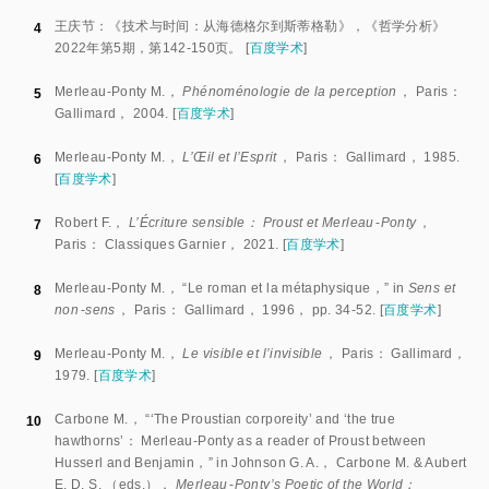
王庆节：《技术与时间：从海德格尔到斯蒂格勒》，《哲学分析》
4
2022年第5期，第142-150页。
[
百度学术
]
Merleau-Ponty M.，
Phénoménologie de la perception
， Paris：
5
Gallimard， 2004.
[
百度学术
]
Merleau-Ponty M.，
L’Œil et l’Esprit
， Paris： Gallimard， 1985.
6
[
百度学术
]
Robert F.，
L’Écriture sensible： Proust et Merleau
-
Ponty
，
7
Paris： Classiques Garnier， 2021.
[
百度学术
]
Merleau-Ponty M.， “Le roman et la métaphysique，” in
Sens et
8
non
-
sens
， Paris： Gallimard， 1996， pp.
34
-
52
.
[
百度学术
]
Merleau-Ponty M.，
Le visible et l’invisible
， Paris： Gallimard，
9
1979.
[
百度学术
]
Carbone M.， “‘The Proustian corporeity’ and ‘the true
10
hawthorns’： Merleau-Ponty as a reader of Proust between
Husserl and Benjamin，” in Johnson G. A.， Carbone M.
&
 Aubert 
E. D. S. （eds.）， 
Merleau
-
Ponty’s Poetic of the World：