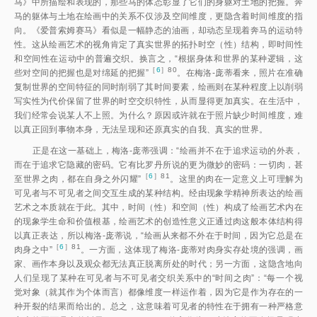
马》中所描绘和表现的，那些马的体态彰显了它们的身躯对土地的把握。奔
马的躯体与土地在绘画中的关系不仅涉及空间维度，更隐含着时间维度的指
向。《爱普索姆赛马》看似是一幅静态的油画，却动态呈现着奔马的运动特
性。这从绘画艺术的视角肯定了真实世界的拓扑时空（性）结构，即时间性
和空间性在运动中的普遍交织。换言之，“根据身体和世界的某种逻辑，这
［
6
］80
些对空间的把握也是对绵延的把握
”
。在梅洛-庞蒂看来，照片在准确
复制世界的空间特征的同时削弱了其时间要素，绘画则在某种程度上以削弱
写实性为代价保留了世界的时空交织特性，从而显得更加真实。在生活中，
我们经常会说某人不上照。为什么？原因或许就在于照片缺少时间维度，难
以真正回到事物本身，无法呈现和还原真实的自我、真实的世界。
正是在这一基础上，梅洛-庞蒂强调：“绘画并不在于追求运动的外表，
而在于追求它隐藏的密码。它有比罗丹所说的更为微妙的密码：一切肉，甚
［
6
］81
至世界之肉，都在自身之外闪耀”
。这里的肉在一定意义上可理解为
可见者与不可见者之间交互生成的某种结构。经由现象学精神所表达的绘画
艺术之本质就在于此。其中，时间（性）和空间（性）构成了绘画艺术内在
的现象学生命和价值根基，绘画艺术的创造性意义正通过肉这般本体结构得
以真正表达，所以梅洛-庞蒂说，“绘画从来都不外在于时间，因为它总是在
［
6
］81
肉身之中
”
。一方面，这体现了梅洛-庞蒂对肉身实存处境的强调，画
家、画作本身以及观众都无法真正脱离所处的时代；另一方面，这隐含地向
人们呈现了某种在可见者与不可见者交织关系中的“时间之肉”：“每一个视
觉对象（就其作为个体而言）都像维度一样运作着，因为它是作为存在的一
种开裂的结果而给出的。总之，这意味着可见者的特性在于拥有一种严格意