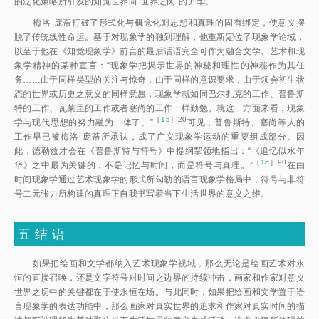
的泛化策略所引发的知觉世界向“世界之肉”的升华。
梅洛-庞蒂打破了形式化与概念化对思想和真理的固有绑定，使意义摆
脱了传统线性命运。基于对现象学的独到理解，他重新定位了现象学论域，
以至于他在《知觉现象学》前言的最后话语完全可作为融合文学、艺术和现
象学精神的某种宣言：“现象学把揭示世界的神秘和理性的神秘作为其任
务……由于同样类型的关注与惊奇，由于同样的意识要求，由于领会初生状
态的世界或历史之意义的同样意愿，现象学就如同巴尔扎克的工作、普鲁斯
特的工作、瓦莱里的工作或者塞尚的工作一样勤勉。就这一方面来看，现象
［
15
］20
学与现代思想的努力融为一体了。
”
可见，普鲁斯特、塞尚等人的
工作早已被梅洛-庞蒂所承认，成了广义现象学运动的重要组成部分。因
此，德勒兹才会在《普鲁斯特与符号》中提纲挈领地指出：“《追忆似水年
［
16
］90
华》之中最为关键的，不是记忆与时间，而是符号与真理。
”
在由
时间现象学通过艺术现象学的形式所勾勒的语言现象学格局中，符号与非符
号二元张力所构建的真理正自我书写着当下生活世界的意义之维。
五
结 语
如果把绘画和文学都纳入艺术现象学视域，那么无论是绘画艺术对永
恒的直接召唤，还是文字符号对时间之边界的持续冲击，画家和作家对意义
世界之切中的关键都在于使永恒在场。与此同时，如果把绘画和文学置于语
言现象学的表达功能中，那么画家对真实世界的追求和作家对真实时间的描