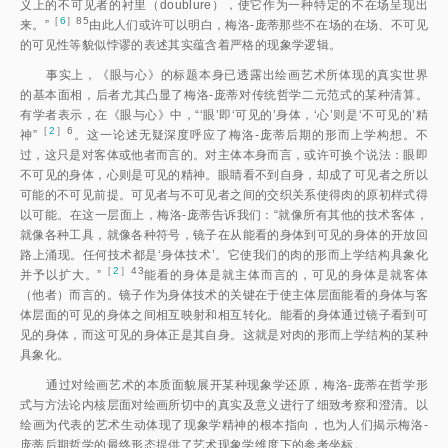
义上的不可见者的衬里（doublure），使它作为一种特定的不在场呈现出
［
6
］85
来。
”
由此人们或许可以明白，梅洛-庞蒂那些不在场的在场、不可见
的可见性等貌似悖谬的表述其实蕴含着严格的现象学逻辑。
事实上，《眼与心》的标题本身已透露出绘画艺术所体现的真实世界
的基本面相，后者尤其凸显了梅洛-庞蒂对传统哲学二元范式的某种清算。
有学者表示，在《眼与心》中，“‘眼’即‘可见的’身体，‘心’则是‘不可见的’精
［
2
］6
神
”
。这一论述无疑深度呼应了梅洛-庞蒂后期的形而上学构想。不
过，这只是对客体或他者而言的。对主体本身而言，或许可换个说法：眼即
不可见的身体，心则是可见的精神。眼睛看不到自身，却成了可见者之所以
可能的不可见前提。可见者与不可见者之间的交织关系使得肉的原初样式得
以可能。在这一层面上，梅洛-庞蒂告诉我们：“就像所有其他的技术客体，
就像各种工具，就像各种符号，镜子在从能看的身体到可见的身体的开放回
路上涌现。任何技术都是‘身体技术’。它使我们的肉的形而上学结构具象化
［
2
］43
并予以扩大。”
能看的身体是就主体而言的，可见的身体是就客体
（他者）而言的。镜子作为身体技术的关键在于使主体层面能看的身体与客
体层面的可见的身体之间相互映射和相互转化。能看的身体通过镜子看到可
见的身体，而这可见的身体正是其自身。这就是对肉的形而上学结构的某种
具象化。
通过对绘画艺术的本质面貌展开某种现象学还原，梅洛-庞蒂在哲学形
式与方法论内核层面对绘画所切中的真实及意义进行了细致考察和澄清。以
绘画为代表的艺术生动体现了现象学精神的根本指向，也为人们揭示梅洛-
庞蒂后期哲学的最终形态提供了艺术现象学维度下的参考坐标。