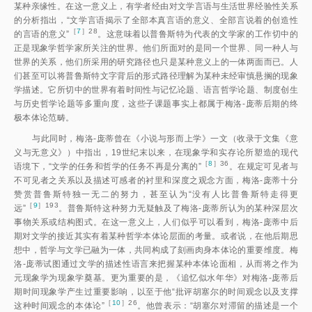
某种亲缘性。在这一意义上，有学者经由对文学言语与生活世界经验性关系
的分析指出，“文学言语揭示了全部本真言语的意义、全部言说着的创造性
［
7
］28
的言语的意义
”
。这意味着以普鲁斯特为代表的文学家的工作切中的
正是现象学哲学家所关注的世界。他们所面对的是同一个世界、同一种人与
世界的关系，他们所采用的研究路径也只是某种意义上的一体两面而已。人
们甚至可以将普鲁斯特文字背后的形式路径理解为某种未经审慎悬搁的现象
学描述。它所切中的世界有着时间性与记忆论题、语言哲学论题、制度创生
与历史哲学论题等多重向度，这些子课题事实上都属于梅洛-庞蒂后期的终
极本体论范畴。
与此同时，梅洛-庞蒂曾在《小说与形而上学》一文（收录于文集《意
义与无意义》）中指出，19世纪末以来，在现象学和实存论所塑造的现代
［
8
］36
语境下，“文学的任务和哲学的任务不再是分离的
”
。在规定可见者与
不可见者之关系以及描述可感者的衬里和深度之观念方面，梅洛-庞蒂十分
赞赏普鲁斯特独一无二的努力，甚至认为“没有人比普鲁斯特走得更
［
9
］193
远
”
。普鲁斯特这种努力无疑触及了梅洛-庞蒂所认为的某种深层次
事物关系或结构图式。在这一意义上，人们似乎可以看到，梅洛-庞蒂中后
期对文学的接近其实有着某种哲学本体论层面的考量。或者说，在他后期思
想中，哲学与文学已融为一体，共同构成了刻画肉身本体论的重要维度。梅
洛-庞蒂试图通过文学的描述性语言来把握某种本体论面相，从而将之作为
元现象学为现象学奠基。更为重要的是，《追忆似水年华》对梅洛-庞蒂后
期时间现象学产生过重要影响，以至于他“批评胡塞尔的时间观念以及支撑
［
10
］26
这种时间观念的本体论
”
。他曾表示：“胡塞尔对滞留的描述是一个