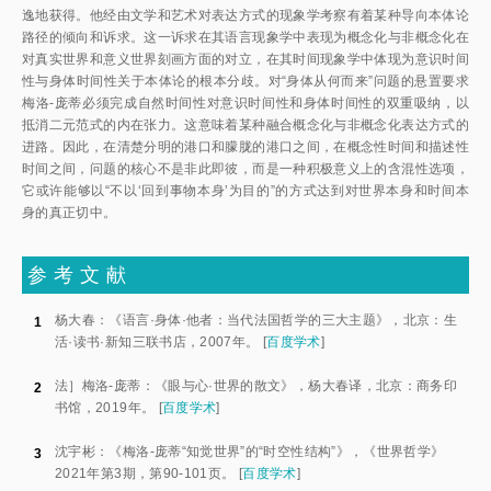
逸地获得。他经由文学和艺术对表达方式的现象学考察有着某种导向本体论
路径的倾向和诉求。这一诉求在其语言现象学中表现为概念化与非概念化在
对真实世界和意义世界刻画方面的对立，在其时间现象学中体现为意识时间
性与身体时间性关于本体论的根本分歧。对“身体从何而来”问题的悬置要求
梅洛-庞蒂必须完成自然时间性对意识时间性和身体时间性的双重吸纳，以
抵消二元范式的内在张力。这意味着某种融合概念化与非概念化表达方式的
进路。因此，在清楚分明的港口和朦胧的港口之间，在概念性时间和描述性
时间之间，问题的核心不是非此即彼，而是一种积极意义上的含混性选项，
它或许能够以“不以‘回到事物本身’为目的”的方式达到对世界本身和时间本
身的真正切中。
参 考 文 献
杨大春：《语言·身体·他者：当代法国哲学的三大主题》，北京：生
1
活·读书·新知三联书店，2007年。
[
百度学术
]
法］梅洛-庞蒂：《眼与心·世界的散文》，杨大春译，北京：商务印
2
书馆，2019年。
[
百度学术
]
沈宇彬：《梅洛-庞蒂“知觉世界”的“时空性结构”》，《世界哲学》
3
2021年第3期，第90-101页。
[
百度学术
]