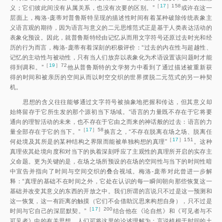
［
17
］158
义；它们彼此间没有从属关系，也没有次要的区别。
”
或许在这一
层面上，梅洛-庞蒂对普鲁斯特呈现的描述性时间有着某种破除传统表象主
义语言观的期待，因为语言与意义的二元思维范式正是基于人类表达活动的
表象化预设。因此，就普鲁斯特经由记忆从而用文字符号还原过去时光和经
历的行为而言，梅洛-庞蒂有着深刻的积极评价：“过去的内在性与超越性、
记忆的主动性与被动性，只有当人们放弃以表象化为术语设置该问题时才能
［
19
］72
得到调和。
”
他从普鲁斯特的文学努力中看到了通过描述被重新获
得的时间和被亲历的空间从而以时空交织的世界摆脱二元范式的另一种契
机。
思想的含义往往能够通过文字符号被抽象地把握和传达，但其意义却
始终留存于它所生发的那个源初当下场域。“语言的力量既不存在于它将要
通向的理智活动的未来，也不存在于它由之而来的神话般的过去：语言的力
［
17
］58
量全部存在于它的当下。”
换言之，“不存在脱离在场之场、脱离任
［
17
］151
何处境及其所是的某种结构之界限而能被单独构想的真理
”
。这种
真理依其处境向度和对当下的执着深刻呼应了主观性的真理所开启的实存主
义命题。更为关键的是，在场之场所预设的在场的空间性与当下的时间性暗
中宣告并指向了时间与空间交织的叠合视域。梅洛-庞蒂对此曾进一步解
释：“真理的基础不在时间之外，它处在认识的每一瞬间朝向那些恢复这一
基础并改变其意义的东西的开放之中。我们所谓的言说只不过是这一预测和
这一恢复，这一有距离的触摸（它们不会借助沉思来构想自身），只不过是
［
17
］200
时间与它自己的深层默契。
”
结合他在《论自然》和《可见者与不
可见者》中的有关思想，人们可将这里的论述理解为：言说植根于时间的土