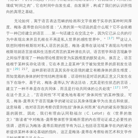
壤或“时间之肉”，它在时间中自发生成、自发展开，构成了我们的认识所指
向的真理之基础。
无论如何，寓于语言表达范畴的绘画和文字依赖于实存的某种时间厚
度。梅洛-庞蒂曾自问自答道：“人类的第一句话说的是什么呢？它不会依赖
于一种已经建立的语言……第一句话建立在交流之中，因为它已从公共的行
［
17
］60
为中表现出来并且扎根在不再是私人世界的感性世界中。
”
这让人
联想到维特根斯坦对私人语言的反思。梅洛-庞蒂在该论域下表现出与维特
根斯坦就语言游戏和生活形式而言的某种潜在共识。语言哲学和语言现象学
之间似乎显现了一种由理论维度转变为实践维度的默契走向。换言之，语言
植根于某种实存化语境，它在本质上是某种“关于被知觉世界的原初发生语
［
20
］217
言
”
。这种原初语言及其实存化语境的建立有赖身体的原生维度，
而知觉着的身体的时空性结构意味着，话语特别是对话的真正意义只发生在
当下在场中。基于此，梅洛-庞蒂认为“表达活动，尤其是初生状态的言语，
［
17
］195
建立了一种不单是存在共同体，而且是行动共同体的公共处境”
。
在这个意义上，“言语间性”不可避免地有着对“身体间性”的某种预设。可
见，梅洛-庞蒂关于语言现象学的诸论证以其身体现象学为出发点和依据。
这意味着，他对语言的考察仍受到包括“身体从何而来”在内的诸实存预设问
题的困扰。因此，我们有理由认同勒福尔（C. Lefort）在《世界的散
文》“致读者”中对梅洛-庞蒂整体哲学策略所需的内在理论证成之必要性的
强调，进而认为梅洛-庞蒂后期的哲学有为以上包括语言现象学在内的诸分
析提供某种本体论基础的指向。这正是梅洛-庞蒂在考察绘画艺术和文学作