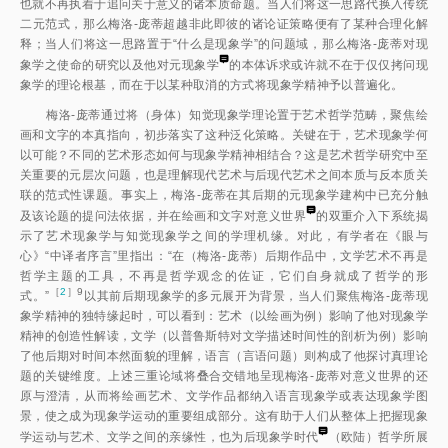
也就不再执着于追问关于意义的诸本质命题。当人们将这一思路代换入传统
二元范式，那么梅洛-庞蒂超越非此即彼的诸论证策略便有了某种合理化解
释；当人们将这一思路置于“什么是现象学”的问题域，那么梅洛-庞蒂对现
象学之使命的研究以及他对元现象
学
的本体诉求或许就不在于仅仅拷问现
象学的理论根基，而在于以某种取消的方式将现象学精神予以普遍化。
梅洛-庞蒂通过将（身体）知觉现象学理论置于艺术哲学范畴，聚焦绘
画和文字的本真指向，初步落实了这种泛化策略。关键在于，艺术现象学何
以可能？不同的艺术形态如何与现象学精神相结合？这是艺术哲学研究中至
关重要的元层次问题，也是理解现代艺术与后现代艺术之间本质与反本质关
联的范式性课题。事实上，梅洛-庞蒂在其后期的元现象学建构中已充分触
及该论题的提问法依据，并在绘画和文字对意义世
界
的双重介入下系统揭
示了艺术现象学与知觉现象学之间的学理机缘。对此，有学者在《眼与
心》“中译者序言”里指出：“在（梅洛-庞蒂）后期作品中，文学艺术不再是
哲学主题的工具，不再是哲学观念的佐证，它们自身就成了哲学的形
［
2
］9
式。
”
以其前后期现象学的多元展开为背景，当人们聚焦梅洛-庞蒂现
象学精神的独特缘起时，可以看到：艺术（以绘画为例）影响了他对现象学
精神的创造性解读，文学（以普鲁斯特对文学描述时间性的剖析为例）影响
了他后期对时间本然面貌的理解，语言（言语问题）则构成了他探讨真理论
题的关键维度。上述三重论域将叠合交错地呈现梅洛-庞蒂对意义世界的还
原与澄清，从而将绘画艺术、文学作品都纳入语言现象学或表达现象学图
景，使之成为现象学运动的重要组成部分。这有助于人们从整体上把握现象
学运动与艺术、文学之间的亲缘性，也为后现象学时
代
（欧陆）哲学所展