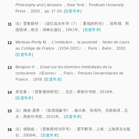
Philosophy and Literature
， New York： Fordham University
Press， 2020， pp.
17
-
30
.
[
百度学术
]
法］普鲁斯特：《追忆似水年华（7）：重现的时光》，徐和瑾、周
11
国强译，南京：译林出版社，1991年。
[
百度学术
]
Merleau-Ponty M.，
L’institution， la passivité： Notes de cours
12
au Collège de France （1954-1955）
， Paris： Belin， 2003.
[
百度学术
]
Bergson H.，
Essai sur les données immédiates de la
13
conscience （Œuvres）
， Paris： Presses Universitaires de
France， 1959.
[
百度学术
]
郑克鲁：《普鲁斯特研究》，北京：商务印书馆，2018年。
14
[
百度学术
]
法］梅洛-庞蒂：《知觉现象学》，杨大春、张尧均、关群德译，北
15
京：商务印书馆，2021年。
[
百度学术
]
法］德勒兹：《普鲁斯特与符号》，姜宇辉译，上海：上海译文出版
16
社，2008年。
[
百度学术
]