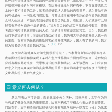
这种结构在描述性时间层面的体现便是普鲁斯特《追忆似水年华》中终点与
开端循环链接的时间本体模型。在这种描述性时间样态中，不存在传统意义
上的作者和读者的二分，读者已然被吸纳入作品的内在世界，成为作品本身
的有机成分，一同生成与绵延着。与其说读者在书中看到的是作者的思想观
念和人生旅途，不如说看到的是读者自己的世界。在这里，人们或许可以理
解普鲁斯特对自身作品的评论：“我对自己的作品实不敢抱任何奢望，要说
考虑到将阅读我这部作品的人们、我的读者那更是言过其实。因为，我觉得
他们不是我的读者，而是他们自己的读者，我的书无非是像那种放大镜一类
的东西、贡布雷的眼镜商递给顾客的那种玻璃镜片；因为有了我的书，我才
［
11
］335
能为读者提供阅读自我的方法。
”
在文学表达对真实时间之揭示的论域下，作家普鲁斯特与哲学家梅洛-
庞蒂围绕现象学精神实现了某种在意义世界指向方面的理论契合。这种契合
背后有着彼此对克服二元思维范式的执着和共识。基于该思路，人们应在何
种意义上拷问真实时间和真实世界的关系？作家和画家于何种程度上围绕意
义世界实现了某种气质交汇？
四
意义何去何从？
意义与表达不可分割，而表达至少分为两种。粗略来看，文字作为符
号构成了概念化表达的重要维度，绘画则构成了非概念化表达的关键要素。
问题在于，文字和绘画何以能够共同分有现象学精神并以真实（性）为线索