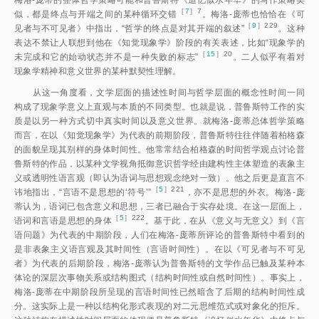
梅洛-庞蒂的整体哲学策略可能和普鲁斯特《追忆似水年华》的写作策略类
［
7
］7
似，都是终点与开端之间的某种循环交
错
。梅洛-庞蒂也恰恰在《可
［
9
］229
见者与不可见者》中指出，“哲学的终点是对其开端的叙述
”
。这种
表达不禁让人联想到他在《知觉现象学》阶段的有关表述，比如“现象学的
［
15
］20
未完成和它的始动状态并不是一种失败的标志
”
。二人似乎有着对
现象学精神和意义世界的某种默契性理解。
从这一角度看，文学层面的描述性时间与哲学层面的概念性时间一同
构成了现象学意义上直观与本质的不同类型。也就是说，普鲁斯特工作的实
质是以另一种方式切中真实时间以及意义世界。就梅洛-庞蒂总体哲学策略
而言，在以《知觉现象学》为代表的前期阶段，普鲁斯特往往伴随着柏格森
的面貌呈现其别样的身体时间性。他常常结合柏格森的时间哲学观点讨论普
鲁斯特的作品，以某种文学视角抵御意识哲学经由建构性主体塑造的表象主
义或透明性语言观（即认为语词与思想观念绝对一致）。他之后更是直言不
［
5
］221
讳地指出，“言语不是思想的‘符号’
”
，亦不是思想的外衣。梅洛-庞
蒂认为，语词已包含意义和思想，三者已融合于实存处境。在这一层面上，
［
5
］222
语词和言语是思想的身
体
。基于此，在从《意义与无意义》到《言
语问题》为代表的中期阶段，人们在梅洛-庞蒂所评论的普鲁斯特中看到的
是非表象主义语言观及其时间性（言语时间性）。在以《可见者与不可见
者》为代表的后期阶段，梅洛-庞蒂认为普鲁斯特的文学作品已触及某种本
体论的深层次事物关系或结构图式（结构时间性或自然时间性）。事实上，
梅洛-庞蒂在中期阶段所呈现的言语时间性已然暗含了后期的结构时间性成
分。这实际上是一种以结构化形式表现的对二元思维范式或对象化的拒斥。