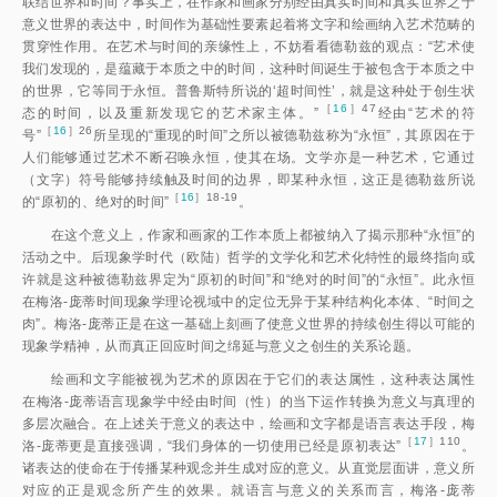
联结世界和时间？事实上，在作家和画家分别经由真实时间和真实世界之于
意义世界的表达中，时间作为基础性要素起着将文字和绘画纳入艺术范畴的
贯穿性作用。在艺术与时间的亲缘性上，不妨看看德勒兹的观点：“艺术使
我们发现的，是蕴藏于本质之中的时间，这种时间诞生于被包含于本质之中
的世界，它等同于永恒。普鲁斯特所说的‘超时间性’，就是这种处于创生状
［
16
］47
态的时间，以及重新发现它的艺术家主体。
”
经由“艺术的符
［
16
］26
号
”
所呈现的“重现的时间”之所以被德勒兹称为“永恒”，其原因在于
人们能够通过艺术不断召唤永恒，使其在场。文学亦是一种艺术，它通过
（文字）符号能够持续触及时间的边界，即某种永恒，这正是德勒兹所说
［
16
］18-19
的“原初的、绝对的时间
”
。
在这个意义上，作家和画家的工作本质上都被纳入了揭示那种“永恒”的
活动之中。后现象学时代（欧陆）哲学的文学化和艺术化特性的最终指向或
许就是这种被德勒兹界定为“原初的时间”和“绝对的时间”的“永恒”。此永恒
在梅洛-庞蒂时间现象学理论视域中的定位无异于某种结构化本体、“时间之
肉”。梅洛-庞蒂正是在这一基础上刻画了使意义世界的持续创生得以可能的
现象学精神，从而真正回应时间之绵延与意义之创生的关系论题。
绘画和文字能被视为艺术的原因在于它们的表达属性，这种表达属性
在梅洛-庞蒂语言现象学中经由时间（性）的当下运作转换为意义与真理的
多层次融合。在上述关于意义的表达中，绘画和文字都是语言表达手段，梅
［
17
］110
洛-庞蒂更是直接强调，“我们身体的一切使用已经是原初表达
”
。
诸表达的使命在于传播某种观念并生成对应的意义。从直觉层面讲，意义所
对应的正是观念所产生的效果。就语言与意义的关系而言，梅洛-庞蒂