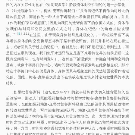
性的内在关联性对他在《知觉现象学》阶段身体时空性理论的进一步深化。
在《知觉现象学》中，梅洛-庞蒂告诉我们：“只有当记忆不再作为对过去的
建构性意识，而是作为一种从当下诸蕴含出发重新打开时间的努力，并且
（作为我们‘采取诸态度’并因此为我们制造诸伪当下的永恒方式的）身体作
为我们与时间和空间交流的方式之时，身体在记忆中的角色才能被理
［
5
］221
解。
”
在这里，由于现象身体始终是处境化的，一种植根于当下实
存着的身体的时空变换形态得到了某种积极评价。我们并非站在现在看过
去，或者回到关于过去的记忆中。也就是说，我们不是把现在带到过去，而
是把过去带到现在。我们似乎永远只能立足当下来看待世界的前前后后（这
既有空间意味，也有时间意味）。这种当下被理解为一种融合时间和空间的
基点，就像十字路口的中心，诸时间要素和空间要素均在此穿梭交织。那个
站在十字路口中心的便是身体。身体因其与现象空间的天然结盟被看作场域
化的。因此，梅洛-庞蒂喜欢用当下在场或在场之场来讨论知觉世界的本质
结构。
如果把普鲁斯特《追忆似水年华》的叙事结构作为切入性背景加入当
前论域中，那么人们既能看到柏格森时间哲学对梅洛-庞蒂和普鲁斯特的双
重影响，也能把握到梅洛-庞蒂对普鲁斯特经由记忆的运作从而用描述性时
间转述知觉世界这一写作策略的深刻认同。梅洛-庞蒂和普鲁斯特都给予时
间以某种融合了横向拓展与纵向深入的贯穿性地位。这一方面体现为对客观
时间之恒定流逝的尊重，时间流逝不以任何人的身体状态和精神意志为转
移；另一方面，时间能够穿透知觉着的身体的种种状态，在主观时间层面为
人们构建某种实存时间性。换言之，他们都肯定了时间在人与世界的交往中