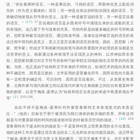
说：“存在着两种语言。一种是事后的、习得的语言，即那种在意义面前消
失的（作为意义载体的）语言；另一种是在表达的时刻自我生成的语言，它
将确切地使我从符号滑向意义。这里一种是被言说的语言，另一种是言说着
［
17
］17
的语言。
”
言说着的语言是从既有符号中涌现出来的生成着的意义
所表现的。这凸显了书与读者的关系。书的内容是由诸多确定的符号所构成
的，也即某种被言说的语言。通过阅读书籍，读者在这种被言说的语言的表
达过程中得到的是意义，意义正是言说着的语言的表现。因此，思想家（作
家、哲学家）经由文字和画家经由画笔与画布所要面对并处理的其实都是生
活世界的意义。画家通过各种表现手法呈现意义的神韵，以求神似而非形
似；思想家则通过对文字符号的各种巧妙串联迂回地刻画生活世界的内在面
貌。当然，也正是由于绘画和文字本身的不同特点，绘画艺术的指向具有某
种不确定性，因而是沉默的；文学采用的是普遍化符号，因而在指向方面具
有一定程度的确定性、可识别性，因而是言说着的。不过，从发展史角度
看，古典作家与现代画家之间以及现代作家与古典画家之间往往有着某种平
衡的默契，以至于梅洛-庞蒂认为“绘画和语言在表达的奇迹中再度表现出平
［
2
］235-236
等
”
。
在此不得不提梅洛-庞蒂针对作家普鲁斯特文本表现形式的本质定
位：“（他的）目标在于那个被亲历为我们身体的相关物的世界。所有这些
［
18
］236
都是与对重新获得的时间的描述相对应的对被亲历空间的描述。
”
普鲁斯特关于逝去时光的描述无一不是某种对意义世界真理的全方位复现。
他的这种工作亦是通过语言表达的去二元化和实存化功能完成的。这正呼应
了梅洛-庞蒂关于语言与意义关系的断言：“语言不服务于意义，也不支配意