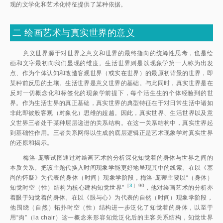
现的文学化和艺术化特征提供了某种依据。
二
绘画艺术与真实世界的意义
意义世界源于对世界之意义和世界的最终指向的统筹性思考，也是绘
画和文字最初向我们显现的维度。生活世界则是以现象学第一人称为出发
点、作为个体认知和改造客观世界（或实在世界）的最原初背景的世界，即
某种前反思的土壤。生活世界是意义世界的基础。与此同时，真实世界是在
反对一切概念化和标签化的现象学前提下，每个活生生的个体经验到的世
界。作为生活世界的真正基础，真实世界的典型特征在于对日常生活中诸如
非此即彼般客观（对象化）思维的超越。因此，真实世界、生活世界以及意
义世界三者处于某种层层递进的关系结构。在这一关系结构中，真实世界起
到基础性作用。三者关系网得以生成的底层逻辑正是艺术现象学对真实世界
的还原和揭示。
梅洛-庞蒂试图通过对绘画艺术的分析深化知觉着的身体与世界之间的
本质关系。把该主题代换入时间现象学能更好地呈现其中的线索。在以《塞
尚的怀疑》为代表的身体（时间）现象学阶段，梅洛-庞蒂主要以“（身体）
［
3
］90
知觉时空（性）结构为核心建构知觉世界
”
，他对绘画艺术的分析亦
着眼于知觉着的身体。在以《眼与心》为代表的自然（时间）现象学阶段，
他围绕（自然）拓扑时空（性）结构进一步泛化了知觉着的身体，以至于
用“肉”（la chair）这一概念来形容知觉泛化后的主客关系结构，知觉世界