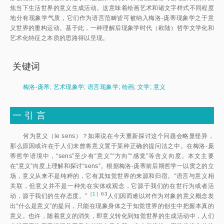
焦当下生活世界的意义生成活动。这意味着绘画艺术和诸文字样式不同程度
地分有现象学气质，它们作为语言范畴皆可被纳入梅洛-庞蒂现象学之于意
义世界的重构运动。基于此，一种理解后现象学时代（欧陆）哲学文学化和
艺术化特征之本质的思路得以呈现。
关键词
梅洛-庞蒂
;
艺术现象学
;
语言现象学
;
绘画
;
文学
;
意义
一
引 言
何为意义（le sens）？如果说在今天重新探讨这个问题会略显怪异，
那么原因或许在于人们未曾将意义置于某种正确的提问法之中。在梅洛-庞
蒂哲学语境中，“sens”至少有“意义”“方向”“感觉”等含义向度。本文主要
在“意义”向度上理解和探讨“sens”。根据梅洛-庞蒂前后期哲学一以贯之的立
场，意义从来不是纯粹的，它有其知觉世界的来源和归宿。“语言与意义相
关联，但意义并不是一种先在实体或观念，它源于我们的在世行为或者活
［
1
］63
动，源于我们的生存态度。
”
人们因而难以对作为对象的意义概念发
出“什么是意义”的提问，只能在现象身体之于知觉世界的创生中把握本真的
意义。也许，随着意义的消失，即意义转化到知觉世界的生成活动中，人们