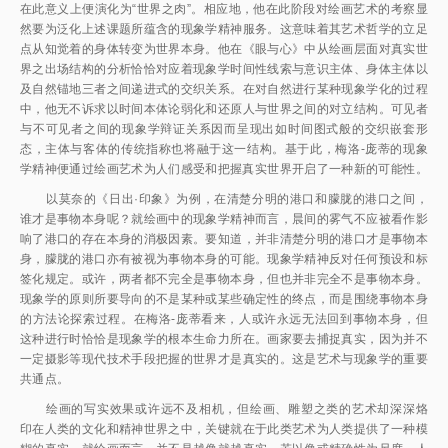
在此意义上便演化为“世界之肉”。相应地，他在此阶段对绘画艺术的考察显
然要为泛化上述课题所蕴含的现象学精神服务。这意味着其艺术哲学的立足
点从知觉着的身体转变为世界本身。他在《眼与心》中从绘画层面对真实世
界之出场结构的分析恰恰对应着现象学时间性线索与意识主体、身体主体以
及自然锚地三者之间递进式的交织关系。在对自然进行某种现象学化的过程
中，他无不诉求以时间本体论弱化和还原人与世界之间的对立结构。可见者
与不可见者之间的现象学辩证关系因而呈现出如时间图式般的交织嵌套形
态，主体与客体的传统指称也将融于这一结构。基于此，梅洛-庞蒂的现象
学精神便通过绘画艺术为人们感受和把握真实世界开启了一种新的可能性。
以莫奈的《日出·印象》为例，在清楚分明的港口和朦胧的港口之间，
谁才是事物本身呢？就绘画中的现象学精神而言，晨间的雾气不应被看作影
响了港口的存在本身的消极因素。要知道，并非清楚分明的港口才是事物本
身，朦胧的港口亦有被视为事物本身的可能。现象学精神反对任何预设和标
签化规定。或许，两者都不完全是事物本身，但也并非完全不是事物本身。
现象学的原则所要导向的不是某种或某些确定性的终点，而是围绕事物本身
的方法论探索过程。在梅洛-庞蒂看来，人或许永远无法回到事物本身，但
这种进行时恰恰是现象学的根本生命力所在。画家要去捕捉真实，因为并不
一定摄影等现代技术手段把握的世界才是真实的。这是艺术与现象学的重要
共通点。
绘画的写实效果或许远不及相机，但绘画、雕塑之类的艺术却深深烙
印在人类的文化和精神世界之中，关键就在于此类艺术为人类提供了一种模