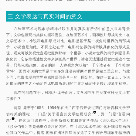
三
文学表达与真实时间的意义
在绘画艺术与现象学精神相联系并对真实有所切中的意义世界背景
下，文学也显现出类似功能和定位。在绘画艺术中，画和照片形成对比；在
文学艺术中，小说和电影形成对比。电影是基于某一视角对世界的局部揭
示，小说也是如此。不同之处在于，电影对世界的揭示以具象化的形式呈
现，观众可以凭视觉直观把握到那样一个世界；小说对世界的揭示则是非具
象化的，它依靠描述性文字来刻画某个世界，读者无法通过视觉把握这个世
界，只能依赖想象。读者的第一人称视角意味着“一千个读者有一千个哈姆
雷特”，因而小说的世界是丰富多彩且没有哪两个世界是完全重合的。与此
不同，电影表现的世界在感性层面是单一的、固定的。在这一意义上，小说
所揭示的世界之不确定性比电影所展现的世界之确定性更接近现象学精神。
现在的问题在于，对梅洛-庞蒂而言，文学和哲学究竟在何种意义上有
亲缘性？
梅洛-庞蒂于1953—1954年在法兰西学院开设过两门与语言和文学密
切相关的课程，一门是“关于语言的文学使用研究
”
，另一门是“言语问
题
”
。在这两门课程中，普鲁斯特及其相关文学作品《追忆似水年华》
《驳圣伯夫》等是他重点关注的内容。在《追忆似水年华》这种细致刻画内
心独白的作品中，梅洛-庞蒂在描述性层面发觉了文学言语与现象学精神的