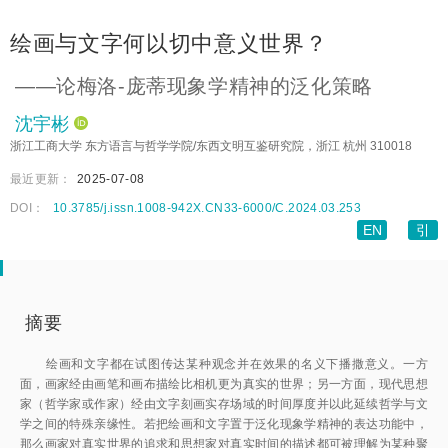
绘画与文字何以切中意义世界？
——论梅洛-庞蒂现象学精神的泛化策略
沈宇彬
浙江工商大学 东方语言与哲学学院/东西文明互鉴研究院，浙江 杭州 310018
最近更新：
2025-07-08
DOI：
10.3785/j.issn.1008-942X.CN33-6000/C.2024.03.253
EN
引
摘要
绘画和文字都在试图传达某种观念并在效果的名义下播撒意义。一方
面，画家经由画笔和画布描绘比相机更为真实的世界；另一方面，现代思想
家（哲学家或作家）经由文字刻画实存场域的时间厚度并以此延续哲学与文
学之间的特殊亲缘性。若把绘画和文字置于泛化现象学精神的表达功能中，
那么画家对真实世界的追求和思想家对真实时间的描述都可被理解为某种聚