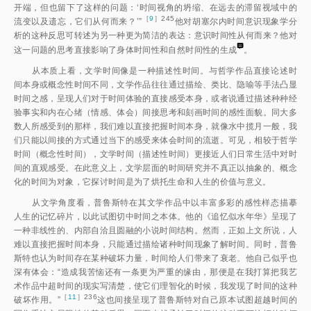
开端，但也留下了这样的问题：‘时间视角的坍缩、在远去的滞留视域中的
［
9
］245
流变以及遗忘，它们从何而来？’
”
他对胡塞尔内时间意识现象学分
析的这种反思可转述为另一种更为简洁的表达：意识时间性从何而来？他对
这一问题的思考直接影响了身体时间性和自然时间性的生
成
。
从本质上看，文学时间像是一种描述性时间。与哲学作品直接论述时
间本身或概念性时间不同，文学作品往往通过描绘、类比、隐喻等手法凸显
时间之感，呈现人们对于时间体验的直接感受本身，或者说通过描述种种经
验事实和内在心绪（情感、体会）间接思考和刻画时间的感性面貌。同大多
数人所感受到的那样，我们难以直接把握时间本身，就像水中揽月一般，我
们只能以间接的方式通过当下的感受来体会时间的流逝。可见，相较于哲学
时间（概念性时间），文学时间（描述性时间）更接近人们日常生活中对时
间的直观感受。在此意义上，文学层面的时间研究并不真正以抽象的、概念
化的时间为对象，它探讨时间是为了烘托生命和人生的价值与意义。
从文学角度看，普鲁斯特在其文学作品中以丰富多彩的感性样态描摹
人生的记忆碎片，以此试图切中时间之本体。他的《追忆似水年华》呈现了
一种非线性的、内部自洽且圆融的小说时间结构。然而，正如上文所说，人
难以直接把握时间本身，只能通过描绘诸种时间现象了解时间。同时，普鲁
斯特也认为时间存在某种破坏力量，时间给人们带来了衰老。他自己似乎也
深有体会：“造成我苦恼还有一条更为严重的缘由，那便是在我打算把我艺
术作品中超时间的现实写清楚，使它们理智化的时候，我发现了时间的这种
［
11
］236
破坏作用。
”
这也间接呈现了普鲁斯特对自己原本试图超越时间的