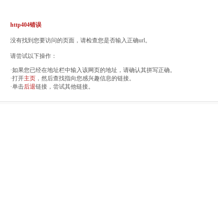
http404错误
没有找到您要访问的页面，请检查您是否输入正确url。
请尝试以下操作：
·如果您已经在地址栏中输入该网页的地址，请确认其拼写正确。
·打开
主页
，然后查找指向您感兴趣信息的链接。
·单击
后退
链接，尝试其他链接。