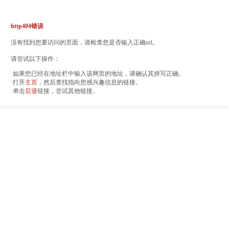
http404错误
没有找到您要访问的页面，请检查您是否输入正确url。
请尝试以下操作：
·如果您已经在地址栏中输入该网页的地址，请确认其拼写正确。
·打开
主页
，然后查找指向您感兴趣信息的链接。
·单击
后退
链接，尝试其他链接。