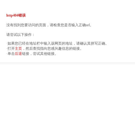
http404错误
没有找到您要访问的页面，请检查您是否输入正确url。
请尝试以下操作：
·如果您已经在地址栏中输入该网页的地址，请确认其拼写正确。
·打开
主页
，然后查找指向您感兴趣信息的链接。
·单击
后退
链接，尝试其他链接。