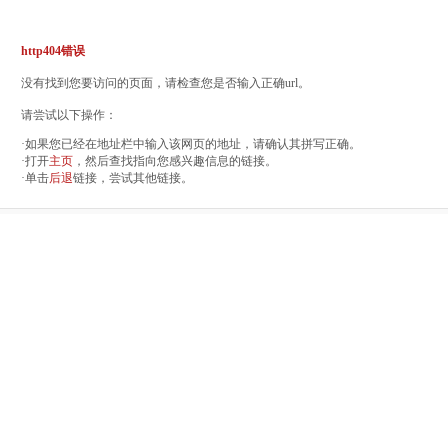
http404错误
没有找到您要访问的页面，请检查您是否输入正确url。
请尝试以下操作：
·如果您已经在地址栏中输入该网页的地址，请确认其拼写正确。
·打开
主页
，然后查找指向您感兴趣信息的链接。
·单击
后退
链接，尝试其他链接。