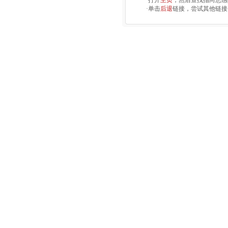
·打开
主页
，然后查找指向您感
·单击
后退
链接，尝试其他链接