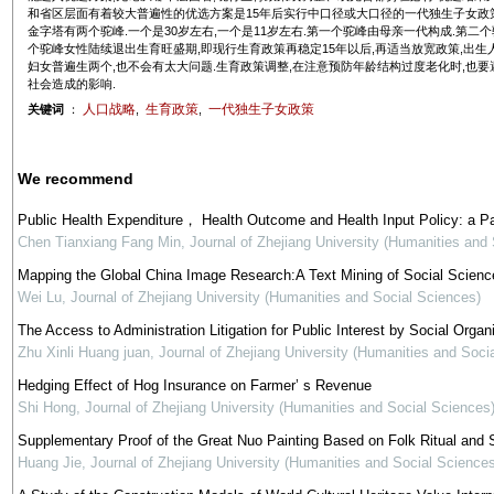
和省区层面有着较大普遍性的优选方案是15年后实行中口径或大口径的一代独生子女政策
金字塔有两个驼峰.一个是30岁左右,一个是11岁左右.第一个驼峰由母亲一代构成.第二
个驼峰女性陆续退出生育旺盛期,即现行生育政策再稳定15年以后,再适当放宽政策,出
妇女普遍生两个,也不会有太大问题.生育政策调整,在注意预防年龄结构过度老化时,也
社会造成的影响.
人口战略
生育政策
一代独生子女政策
关键词
：
,
,
We recommend
Public Health Expenditure， Health Outcome and Health Input Policy: a P
Chen Tianxiang Fang Min
,
Journal of Zhejiang University (Humanities and
Mapping the Global China Image Research:A Text Mining of Social Science
Wei Lu
,
Journal of Zhejiang University (Humanities and Social Sciences)
The Access to Administration Litigation for Public Interest by Social Organi
Zhu Xinli Huang juan
,
Journal of Zhejiang University (Humanities and Soci
Hedging Effect of Hog Insurance on Farmer’ s Revenue
Shi Hong
,
Journal of Zhejiang University (Humanities and Social Sciences
Supplementary Proof of the Great Nuo Painting Based on Folk Ritual and S
Huang Jie
,
Journal of Zhejiang University (Humanities and Social Sciences