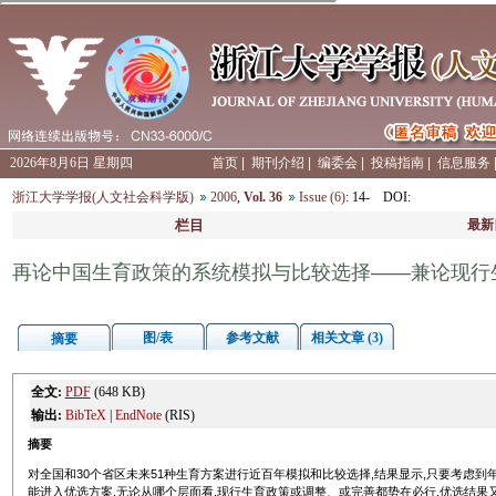
2026年8月6日 星期四
首页
|
期刊介绍
|
编委会
|
投稿指南
|
信息服务
浙江大学学报(人文社会科学版)
2006
,
Vol. 36
Issue (6)
: 14-
DOI
:
栏目
最新
再论中国生育政策的系统模拟与比较选择——兼论现行
图/表
参考文献
相关文章 (3)
摘要
全文:
PDF
(648 KB)
输出:
BibTeX
|
EndNote
(RIS)
摘要
对全国和30个省区未来51种生育方案进行近百年模拟和比较选择,结果显示,只要考虑到
能进入优选方案,无论从哪个层面看,现行生育政策或调整、或完善都势在必行.优选结果又