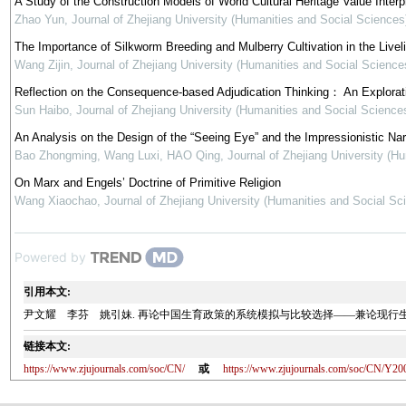
A Study of the Construction Models of World Cultural Heritage Value Interp
Zhao Yun
,
Journal of Zhejiang University (Humanities and Social Sciences
The Importance of Silkworm Breeding and Mulberry Cultivation in the Live
Wang Zijin
,
Journal of Zhejiang University (Humanities and Social Science
Reflection on the Consequence-based Adjudication Thinking： An Explorati
Sun Haibo
,
Journal of Zhejiang University (Humanities and Social Science
An Analysis on the Design of the “Seeing Eye” and the Impressionistic Narr
Bao Zhongming, Wang Luxi, HAO Qing
,
Journal of Zhejiang University (H
On Marx and Engels’ Doctrine of Primitive Religion
Wang Xiaochao
,
Journal of Zhejiang University (Humanities and Social Sc
Powered by
引用本文:
尹文耀 李芬 姚引妹. 再论中国生育政策的系统模拟与比较选择——兼论现行生育政策再稳定15
链接本文:
https://www.zjujournals.com/soc/CN/
或
https://www.zjujournals.com/soc/CN/Y20