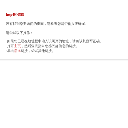
http404错误
没有找到您要访问的页面，请检查您是否输入正确url。
请尝试以下操作：
·如果您已经在地址栏中输入该网页的地址，请确认其拼写正确。
·打开
主页
，然后查找指向您感兴趣信息的链接。
·单击
后退
链接，尝试其他链接。