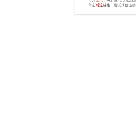
·打开
主页
，然后查找指向您感
·单击
后退
链接，尝试其他链接