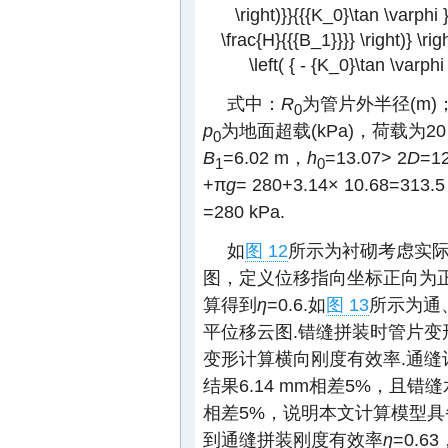
\right)}}{{{K_0}\tan \varphi }
\frac{H}{{{B_1}}}} \right)} \rig
\left( { - {K_0}\tan \varphi
式中：
R
为管片外半径(m)
0
p
为地面超载(kPa)，荷载为20 
0
B
=6.02 m，
h
=13.07> 2
D
=
1
0
+π
g
= 280+3.14× 10.68=313.
=280 kPa.
如
图 12
所示为衬砌考虑实际
图，定义位移指向坐标正向为正
算得到
η
=0.6.如
图 13
所示为通
平位移云图.错缝拼装时管片
变形计算横向刚度有效率.通缝计
结果6.14 mm相差5%，且错缝
相差5%，说明本文计算模型具
到通缝拼装刚度有效率
η
=0.