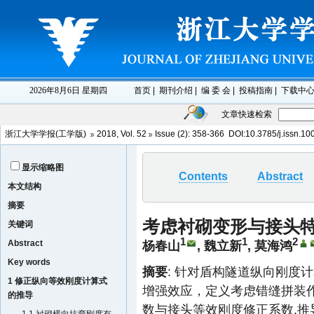
文章快速检索
浙江大学学报(工学版)
2018
,
Vol. 52
Issue (2)
: 358-366 DOI:10.3785/j.issn.1
显示缩略图
Contents
Abstract
本文结构
摘要
考虑衬砌变形与接头
关键词
1
1
2
Abstract
杨春山
, 魏立新
, 莫海鸿
Key words
摘要
: 针对盾构隧道纵向刚度
1 修正纵向等效刚度计算式
增强效应，定义考虑错缝拼装
的推导
数与接头等效刚度修正系数.