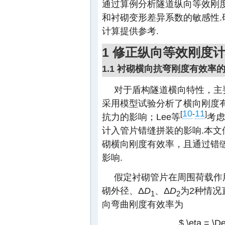
通过算例分析隧道纵向等效刚
和衬砌变形差异系数的敏感性
计算提供参考.
1 修正纵向等效刚度
1.1 衬砌横向抗弯刚度有效率
对于盾构隧道横向特性，主
采用模型试验分析了横向刚度
10
11
[
-
]
抗力的影响；Lee等
考虑
计入管片错缝拼装的影响.本文
砌横向刚度有效率，且通过错
影响.
假定衬砌管片在周围荷载作
砌外径、Δ
D
、Δ
D
为2种情况
1
2
向弯曲刚度有效率为
$ \eta = \D