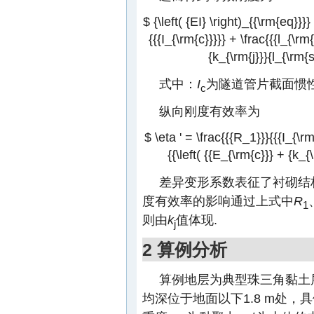
$ {\left( {EI} \right)_{{\rm{eq}}}
{{{I_{\rm{c}}}}} + \frac{{{l_{\rm
{k_{\rm{j}}}{l_{\rm{s}
式中：
I
为隧道管片截面惯性
c
纵向刚度有效率为
$ \eta ' = \frac{{{R_1}}}{{{I_{\rm
{{\left( {{E_{\rm{c}}} + {k_{\
差异变形系数表征了衬砌结
度有效率的影响通过上式中
R
1
则由
k
值体现.
j
2 算例分析
算例地层为典型珠三角黏土
均深位于地面以下1.8 m处，