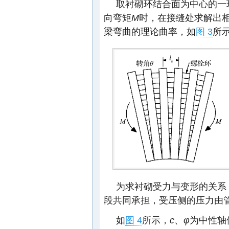
取衬砌环结合面为中心的一
向弯矩
M
时，在接缝处求解出
梁弯曲的理论曲率，如
图 3
所示
为求衬砌受力与变形的关系
段共同承担，受压侧的压力由管
如
图 4
所示，
c
、
φ
为中性轴