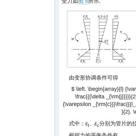
受力如
图 5
所示.
由变形协调条件可得
$ \left. \begin{array}{l} {\va
\frac{{{\delta _{\rm{j}}}}}{2
{\varepsilon _{\rm{c}}}\frac{{{l_{
}{2}. 
式中：
ε
、
ε
分别为管片的
t
c
根据力的平衡条件有