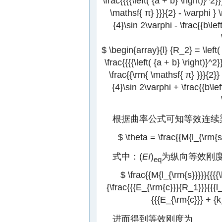
\frac{{{{\left( {a + b} \right)}^2}}
\mathsf{ π} }}}{2} - \varphi } \ri
{4}\sin 2\varphi - \frac{{b\left
$ \begin{array}{l} {R_2} = \left( {
\frac{{{{\left( {a + b} \right)}^2}
\frac{{\rm{ \mathsf{ π} }}}{2}} \ri
{4}\sin 2\varphi + \frac{{b\left
根据曲率公式可知等效连续
$ \theta = \frac{{M{l_{\rm{s}}
式中：(
EI
)
为纵向等效刚度，
eq
$ \frac{{M{l_{\rm{s}}}}}{{{{\
{\frac{{{E_{\rm{c}}}{R_1}}}{{{l
{{{E_{\rm{c}}} + {k_
进而得到等效刚度为