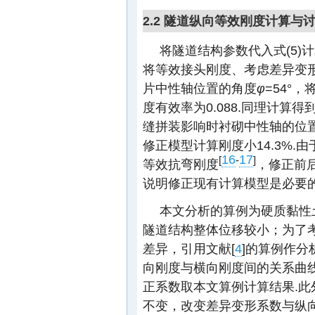
2.2 隧道纵向等效刚度计算与
将隧道结构参数代入式(5)
将等效接头刚度、考虑差异变形
片中性轴位置的角度
φ
=54°
度有效率为0.088.同理计
缝拼装影响时衬砌中性轴的位
修正模型计算刚度小14.3%
16
17
[
-
]
等效抗弯刚度
，修正前
说明修正现有计算模型是必要的
本文分析的算例为硬质黏性
隧道结构整体位移较小；为了
差异，引用文献[
4
]的算例作分
向刚度与横向刚度间的关系曲
正系数取本文算例计算结果.此
不变，改变差异变形系数与纵