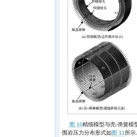
图 10
精细模型与壳-弹簧模
围岩压力分布形式如
图 11
所示