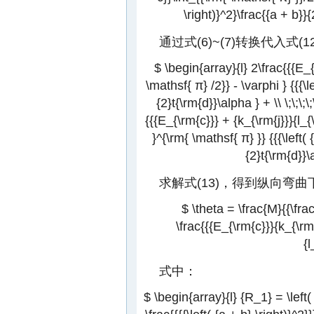
\right)}^2}\frac{{a + b}}
通过式(6)~(7)转换代入式(1
$ \begin{array}{l} 2\frac{{{E_{
\mathsf{ π} /2}} - \varphi } {{{\l
{2}t{\rm{d}}\alpha } + \\ \;\;\;\
{{{E_{\rm{c}}} + {k_{\rm{j}}}{l_{
}^{\rm{ \mathsf{ π} }} {{{\left(
{2}t{\rm{d}}
求解式(13)，得到纵向弯
$ \theta = \frac{M}{{\fra
\frac{{{E_{\rm{c}}}{k_{\rm
{l
式中：
$ \begin{array}{l} {R_1} = \left( {