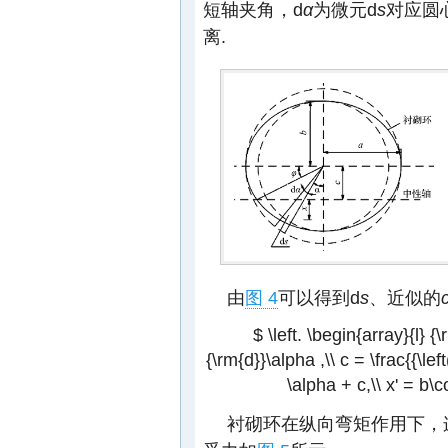
短轴夹角，d
α
为微元d
s
对应圆
离.
由
图 4
可以得到d
s
、近似的
$ \left. \begin{array}{l} {\
{\rm{d}}\alpha ,\\ c = \frac{{\left
\alpha + c,\\ x' = b\c
衬砌环在纵向弯矩作用下，