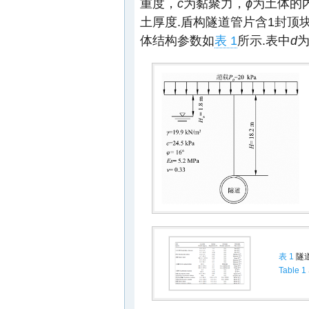
重度，
c
为黏聚力，
ϕ
为土体的
土厚度.盾构隧道管片含1封顶
体结构参数如
表 1
所示.表中
d
表 1
隧
Table 1