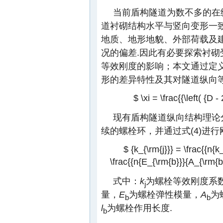
当前盾构隧道为数不多的在
道衬砌结构水平与竖向变形一
地质、地形地貌、外部荷载及
况的偏差.因此有必要探索衬
等效刚度的影响；本文通过定
形的差异特性及其对隧道纵向
$ \xi = \frac{{\left( {D - 
现有盾构隧道纵向结构理论
续的螺栓环，并通过式(4)进行
$ {k_{\rm{j}}} = \frac{{n{k
\frac{{n{E_{\rm{b}}}{A_{\rm{b}}
式中：
k
为螺栓等效刚度系
j
量，
E
为螺栓弹性模量，
A
为
b
b
l
为螺栓作用长度.
b