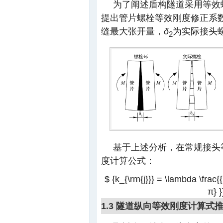
为了阐述盾构隧道采用等效
提出管片螺栓等效刚度修正系
缝最大张开量，
δ
为实际接头
2
基于上述分析，在常规接头
度计算公式：
$ {k_{\rm{j}}} = \lambda \frac{
π} }
1.3 隧道纵向等效刚度计算式