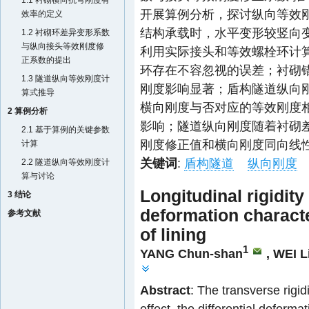
1.1 衬砌横向抗弯刚度有
开展算例分析，探讨纵向等效
效率的定义
结构承载时，水平变形较竖向变
1.2 衬砌环差异变形系数
与纵向接头等效刚度修
利用实际接头和等效螺栓环计算
正系数的提出
环存在不容忽视的误差；衬砌错
1.3 隧道纵向等效刚度计
刚度影响显著；盾构隧道纵向
算式推导
横向刚度与否对应的等效刚度相
2 算例分析
影响；隧道纵向刚度随着衬砌
2.1 基于算例的关键参数
刚度修正值和横向刚度同向线性
计算
关键词
:
盾构隧道
纵向刚度
2.2 隧道纵向等效刚度计
算与讨论
Longitudinal rigidity
3 结论
deformation characte
参考文献
of lining
1
YANG Chun-shan
, WEI L
Abstract
: The transverse rigid
effect, the differential deformat