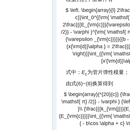
$ \left. \begin{array}{l} 2\fr
c}}\int_0^{{\rm{ \mathsf{ 
2\frac{{{E_{\rm{c}}}{\varepsilo
/2}} - \varphi }^{\rm{ \mathsf{ π
{\varepsilon _{\rm{c}}}}}{{b -
{x{\rm{d}}\alpha } = 2\frac{{{k
\right)}}\int_{{\rm{ \maths
{x'{\rm{d}}\a
式中：
E
为管片弹性模量；
c
由式(6)~(8)换算得到
$ \begin{array}{*{20}{c}} {\fra
\mathsf{ π} /2}} - \varphi } {\le
}\\ {\frac{{{k_{\rm{j}}}{
{E_{\rm{c}}}}}\int_{{\rm{ \mathsf{
{ - b\cos \alpha + c} \r