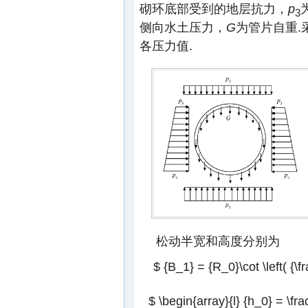
砌环底部受到的地层抗力，
p
3
侧向水土压力，
G
为管片自重.采
各压力值.
松动半宽和高度分别为
$ {B_1} = {R_0}\cot \left( {\fr
$ \begin{array}{l} {h_0} = \fra