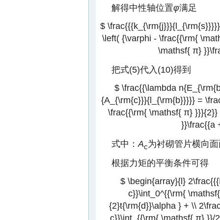
解得中性轴位置
φ
满足
$ \frac{{{k_{\rm{j}}}{l_{\rm{s}}}}
\left( {\varphi - \frac{{\rm{ \mat
\mathsf{ π} }}\fr
把式(5)代入(10)得到
$ \frac{{\lambda n{E_{\rm{b}
{A_{\rm{c}}}{l_{\rm{b}}}}} = \frac
\frac{{\rm{ \mathsf{ π} }}}{2}}
}}\frac{{a 
式中：
A
为衬砌管片横向面
c
根据力矩的平衡条件可得
$ \begin{array}{l} 2\frac{{
c}}\int_0^{{\rm{ \mathsf{ 
{2}t{\rm{d}}\alpha } + \\ 2\fra
c}}\int_{{\rm{ \mathsf{ π} }}/2 