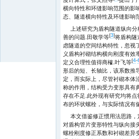
横向特性和环缝影响范围的影
态、隧道横向特性及环缝影响
上述研究为盾构隧道纵向分
3
[
]
善的问题.田敬学等
将盾构隧
虑隧道的空间结构特性，忽视
义盾构衬砌结构横向刚度有效
4
[
-
定义合理性值得商榷.叶飞等
形后的短、长轴比，该系数推
定，而实际上，尽管衬砌本体
称的作用，结构受力变形具有
存在不足.此外现有研究均将
布的环状螺栓，与实际情况有偏
本文借鉴修正惯用法思路，
对盾构管片变形特性与纵向接
螺栓刚度修正系数和衬砌差异