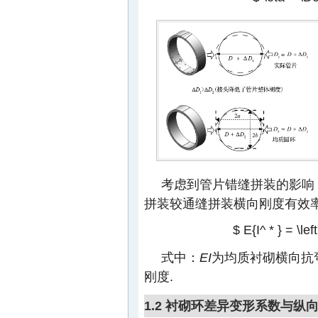
考虑到管片错缝拼装的影响
拼装较通缝拼装横向刚度有效率
$ E{I^ * } = \lef
式中：
EI
为均质衬砌横向抗
刚度.
1.2 衬砌环差异变形系数与