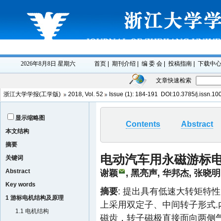
文章快速检索
浙江大学学报(工学版)
2018
,
Vol. 52
Issue (1)
: 184-191 DOI:10.3785/j.issn.1
显示缩略图
Contents
Abstract
本文结构
摘要
电动汽车用永磁游标
关键词
Abstract
谢颖
, 黑亮声, 华邦杰, 张
Key words
摘要
: 提出具有低速大转矩特
1 游标电机结构及原理
上采用双定子、中间转子形式
1.1 电机结构
磁齿，转子磁极直接面向两侧