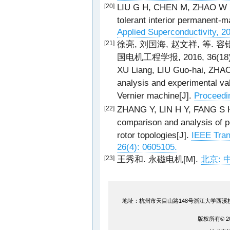
LIU G H, CHEN M, ZHAO W X, e
[20]
tolerant interior permanent-
Applied Superconductivity, 2
徐亮, 刘国海, 赵文祥, 等.
[21]
国电机工程学报, 2016, 36(18):
XU Liang, LIU Guo-hai, ZHAO
analysis and experimental val
Vernier machine[J].
Proceedi
ZHANG Y, LIN H Y, FANG S H, 
[22]
comparison and analysis of p
rotor topologies[J].
IEEE Tran
26(4): 0605105.
王秀和. 永磁电机[M].
北京: 中
[23]