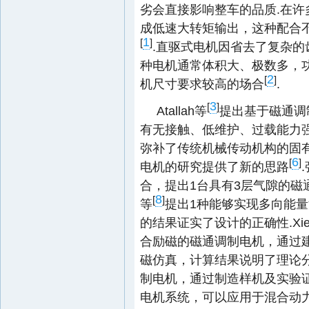
劣会直接影响整车的品质.在
成低速大转矩输出，这种配合
1
[
]
.直驱式电机因省去了复杂
种电机通常体积大、极数多，
2
[
]
机尺寸要求较高的场合
.
3
[
]
Atallah等
提出基于磁通调
有无接触、低维护、过载能力
弥补了传统机械传动机构的固
6
[
]
电机的研究提供了新的思路
合，提出1台具有3层气隙的磁
8
[
]
等
提出1种能够实现多向能
的结果证实了设计的正确性.Xi
合励磁的磁通调制电机，通过
磁仿真，计算结果说明了理论分析
制电机，通过制造样机及实验
电机系统，可以应用于混合动力