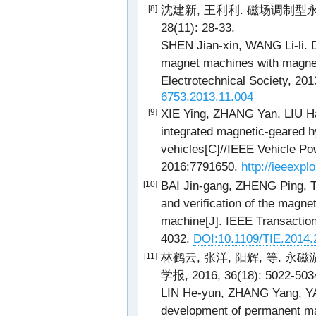
沈建新, 王利利. 磁场调制型永
[8]
28(11): 28-33.
SHEN Jian-xin, WANG Li-li. 
magnet machines with magneti
Electrotechnical Society, 201
6753.2013.11.004
XIE Ying, ZHANG Yan, LIU Hai
[9]
integrated magnetic-geared hy
vehicles[C]//IEEE Vehicle P
2016:7791650.
http://ieeexp
BAI Jin-gang, ZHENG Ping, T
[10]
and verification of the magne
machine[J]. IEEE Transactions
4032.
DOI:10.1109/TIE.2014.
林鹤云, 张洋, 阳辉, 等. 
[11]
学报, 2016, 36(18): 5022-503
LIN He-yun, ZHANG Yang, YAN
development of permanent ma