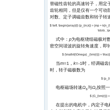
替磁性齿轮的高速转子，用定
齿轮相同，但是仅有一个可动部
对数、定子调磁齿数和转子转
$ \left. \begin{array}{l} {p_{m,k}} = |mp + k{n_{\r
\ldots , \p
式中：
p
为电枢绕组磁极对
密空间谐波的旋转角速度，即
$ {\mathit{\Omega} _{\rm{r}}} = \frac
当
m
=1，
k
=-1时，经调磁
时，转子磁极数为
$ {p_{\
电枢磁场转速
Ω
与
Ω
按照一
s
r
$ {G_{\rm{r}}} = 
在提出的电机中，内定子电