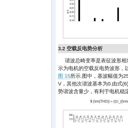
3.2 空载反电势分析
谐波总畸变率是表征波形相
示为电机的空载反电势波形，
图 15
所示.图中，基波幅值为251
V，其他次谐波基本为0.由式(
势谐波含量少，有利于电机稳定
$ {\rm{THD}} = ({U_{{\rm