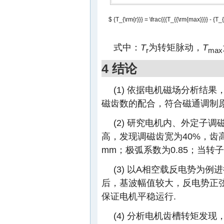
$ {T_{\rm{r}}} = \frac{{{T_{{\rm{max}}}} - {T_
式中：
T
为转矩脉动，
T
r
max
4 结论
(1) 依据电机磁场分析结
磁齿数的配合，符合磁通调制
(2) 研究电机内、外定子
高，发现调磁齿宽为40%，齿高
mm；极弧系数为0.85；当转
(3) 以A相空载反电势为
后，基波幅值较大，反电势正
保证电机平稳运行.
(4) 分析电机齿槽转矩发