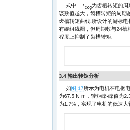
式中：
T
为齿槽转矩的周期
cog
该数值越大，齿槽转矩的周期越
齿槽转矩曲线.所设计的游标电
有绕组线圈，但周期数与24
程度上抑制了齿槽转矩.
3.4 输出转矩分析
如
图 17
所示为电机在电枢电
为67.5 N·m，转矩峰-峰值为
为1.7%，实现了电机的低速大