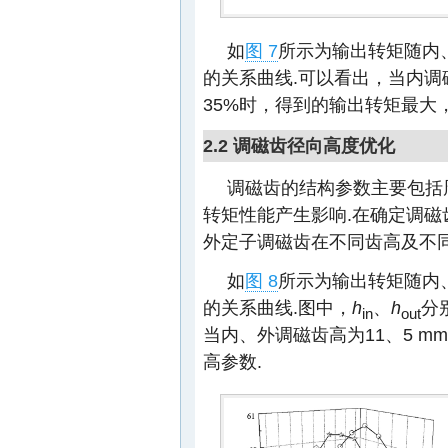
如
图 7
所示为输出转矩随内
的关系曲线.可以看出，当内调
35%时，得到的输出转矩最大
2.2 调磁齿径向高度优化
调磁齿的结构参数主要包括
转矩性能产生影响.在确定调
外定子调磁齿在不同齿高及不
如
图 8
所示为输出转矩随内
的关系曲线.图中，
h
、
h
分
in
out
当内、外调磁齿高为11、5 
高参数.