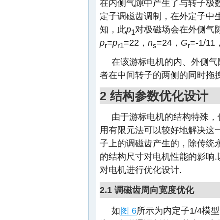
在内侧气隙中产生了与转子极
定子调磁齿调制，在外定子中
知，此
p
对极磁场会在外侧气
1
p
=
p
=22，
n
=24，
G
=-1/
r
r1
s
r
在该游标电机的内、外侧气
者在中间转子的两侧的同时拖
2 结构参数优化设计
由于游标电机的结构特殊，
用有限元法可以较好地解决这
子上的调磁齿产生的，除传统
的结构尺寸对电机性能的影响
对电机进行优化设计.
2.1 调磁齿周向宽度优化
如
图 6
所示为内定子1/4