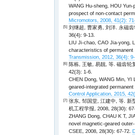
WANG Hu-sheng, HOU Yun-p
prospect of non-contact perm
Micromotors, 2008, 41(2): 71
刘继超, 曹家勇, 刘洋. 永磁齿
[5]
36(4): 9-13.
LIU Ji-chao, CAO Jia-yong, L
characteristics of permanent
Transmission, 2012, 36(4): 9
陈栋, 王敏, 易靓, 等. 磁齿轮
[6]
42(3): 1-6.
CHEN Dong, WANG Min, YI Li
geared-integrated permanent
Control Application, 2015, 42(
张东, 邹国堂, 江建中, 等.
[7]
机工程学报, 2008, 28(30): 67-
ZHANG Dong, CHAU K T, JIANG
novel magnetic-geared outer-
CSEE, 2008, 28(30): 67-72.
D