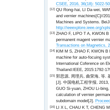
CSEE, 2016, 36(18): 5022-50
QU Rong-hai, LI Da-wei, WAN
[12]
and vernier machines[C]//2011
Machines and Systems. BeiJ
http://ieeexplore.ieee.org/x
ZHAO F, LIPO T A, KWON B I. 
[13]
permanent magent vernier mach
Transactions on Magnetics, 2
KIM M S, ZHAO F, KWON B I. 
[14]
machine for auto-focuing sys
International Coference on E
Thailand:IEEE, 2015:1792-17
郭思源, 周理兵, 曲荣海, 
[15]
[J]. 中国电机工程学报, 2013, 33
GUO Si-yuan, ZHOU Li-bing, Q
calculation of vernier perm
subdomain model[J].
Proceed
LI X L, CHAU K T, CHENG M. A
[16]