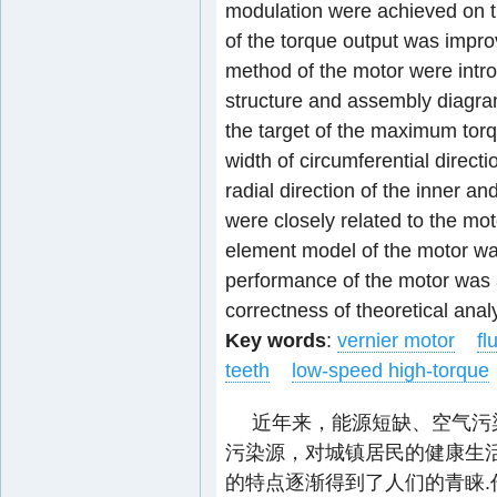
modulation were achieved on th
of the torque output was impro
method of the motor were intr
structure and assembly diagr
the target of the maximum torq
width of circumferential directi
radial direction of the inner an
were closely related to the mo
element model of the motor wa
performance of the motor was a
correctness of theoretical anal
Key words
:
vernier motor
fl
teeth
low-speed high-torque
近年来，能源短缺、空气污
污染源，对城镇居民的健康生
的特点逐渐得到了人们的青睐