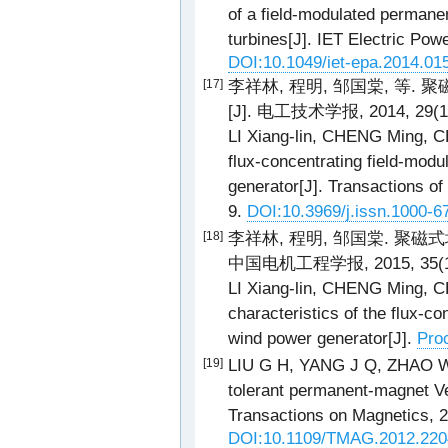
of a field-modulated permane
turbines[J]. IET Electric Pow
DOI:10.1049/iet-epa.2014.01
李祥林, 程明, 邹国棠, 等
[17]
[J]. 电工技术学报, 2014, 29(11
LI Xiang-lin, CHENG Ming, CH
flux-concentrating field-mod
generator[J]. Transactions of
9.
DOI:10.3969/j.issn.1000-6
李祥林, 程明, 邹国棠. 聚
[18]
中国电机工程学报, 2015, 35(16)
LI Xiang-lin, CHENG Ming, C
characteristics of the flux-c
wind power generator[J].
Pro
LIU G H, YANG J Q, ZHAO W X,
[19]
tolerant permanent-magnet Ver
Transactions on Magnetics, 2
DOI:10.1109/TMAG.2012.220