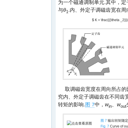
为一个磁通调制单元.其中，
与
θ
.内、外定子调磁齿宽在
1
$ K = \frac{{{\theta _2}}
取调磁齿宽度在周向所占的
究内、外定子调磁齿在不同齿
转矩的影响.
图 7
中，
w
、
w
in
out
图 7
输出转矩随定
Fig. 7
Curve of out