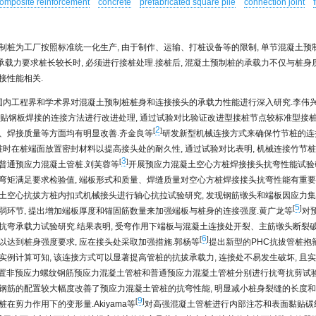
omposite reinforcement
concrete
prefabricated square pile
connection joint
制桩为工厂按照标准统一化生产, 由于制作、运输、打桩设备等的限制, 单节混凝土预
 当承载力要求桩长较长时, 必须进行接桩处理.接桩后, 混凝土预制桩的承载力不仅与桩身
接性能相关.
 国内工程界和学术界对混凝土预制桩桩身和连接接头的承载力性能进行深入研究.李伟
外贴钢板焊接的连接方法进行改进处理, 通过试验对比验证改进型接桩节点较标准型接
2
[
]
、焊接质量等方面均有明显改善.齐金良等
研发新型机械连接方式来确保竹节桩的连
接桩时在桩端面放置密封材料以提高接头处的耐久性, 通过试验对比表明, 机械连接竹节
3
[
]
普通预应力混凝土管桩.刘芙蓉等
开展预应力混凝土空心方桩焊接接头抗弯性能试验研
弯矩满足要求检验值, 端板形式和质量、焊缝质量对空心方桩焊接接头抗弯性能有重要
土空心抗拔方桩内扣式机械接头进行轴心抗拉试验研究, 发现钢筋镦头和端板因应力
5
[
]
弱环节, 提出增加端板厚度和锚固筋数量来加强端板与桩身的连接强度.黄广龙等
对
抗弯承载力试验研究.结果表明, 受弯作用下端板与混凝土连接处开裂、主筋镦头断裂破
6
[
]
以达到桩身强度要求, 应在接头处采取加强措施.郭杨等
提出新型的PHC抗拔管桩抱
实例计算可知, 该连接方式可以显著提高管桩的抗拔承载力, 连接处不易发生破坏, 且实
置非预应力螺纹钢筋预应力混凝土管桩和普通预应力混凝土管桩分别进行抗弯抗剪试验
钢筋的配置较大幅度改善了预应力混凝土管桩的抗弯性能, 明显减小桩身裂缝的长度和平
9
[
]
在剪力作用下的变形量.Akiyama等
对高强混凝土管桩进行内部注芯和表面黏贴碳