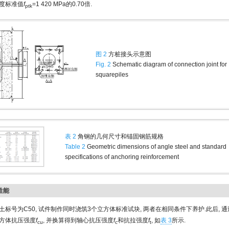
度标准值
f
=1 420 MPa的0.70倍.
ptk
图 2
方桩接头示意图
Fig. 2
Schematic diagram of connection joint for
squarepiles
表 2
角钢的几何尺寸和锚固钢筋规格
Table 2
Geometric dimensions of angle steel and standard
specifications of anchoring reinforcement
性能
土标号为C50, 试件制作同时浇筑3个立方体标准试块, 两者在相同条件下养护.此后, 
方体抗压强度
f
, 并换算得到轴心抗压强度
f
和抗拉强度
f
, 如
表 3
所示.
cu
c
t