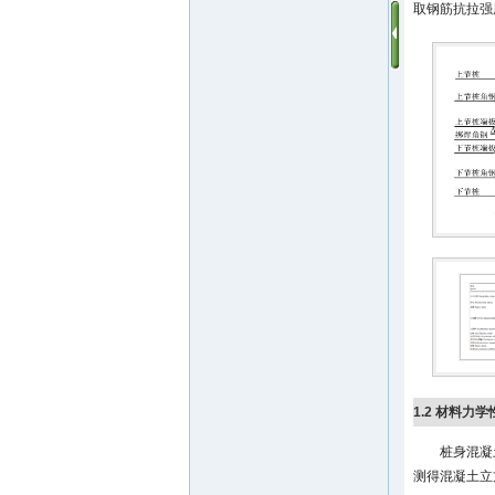
取钢筋抗拉强
1.2 材料力学
桩身混凝
测得混凝土立