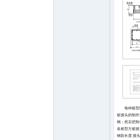
每种桩型制
桩接头的制作
钢；然后把制
各桩型方桩接
钢筋长度.接