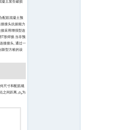
混凝土发生破损
合配筋混凝土预
连接接头抗拔能力
连接采用增强型连
T形焊接.当非预
连接接头, 通过一
创新型方桩的设
的几何尺寸和配筋规
点之间距离,
ρ
为
s