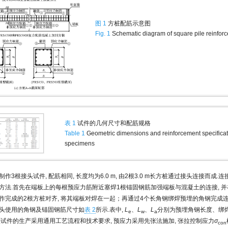
图 1
方桩配筋示意图
Fig. 1
Schematic diagram of square pile reinfor
表 1
试件的几何尺寸和配筋规格
Table 1
Geometric dimensions and reinforcement specificati
specimens
作3根接头试件, 配筋相同, 长度均为6.0 m, 由2根3.0 m长方桩通过接头连接而成
方法.首先在端板上的每根预应力筋附近塞焊1根锚固钢筋加强端板与混凝土的连接, 并
作完成的2根方桩对齐, 将其端板对焊在一起；再通过4个长角钢绑焊预埋的角钢完成连接
头使用的角钢及锚固钢筋尺寸如
表 2
所示.表中,
L
、
L
、
L
分别为预埋角钢长度、绑
e
w
a
头试件的生产采用通用工艺流程和技术要求, 预应力采用先张法施加, 张拉控制应力
σ
con