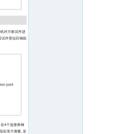
试验机对方桩试件进
方桩试件受拉区钢筋
ion joint
 在4个连接角钢
电阻应变片测量, 采