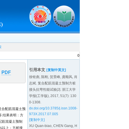
索
0
引用本文
[复制中英文]
PDF
徐铨彪, 陈刚, 贺景峰, 龚顺风, 肖
志斌. 复合配筋混凝土预制方桩
接头抗弯性能试验[J].
浙江大学
学报(工学版), 2017, 51(7): 130
0-1308.
dx.doi.org/10.3785/j.issn.1008-
复合配筋混凝土预
973X.2017.07.005
.结果表明：方
[复制中文]
配筋混凝土预制
XU Quan-biao, CHEN Gang, H
%以上；方桩接