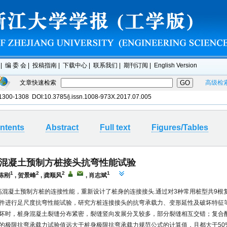
文章快速检索
高级检
 1300-1308 DOI:10.3785/j.issn.1008-973X.2017.07.005
ntents
Abstract
Full text
Figures/Tables
混凝土预制方桩接头抗弯性能试验
1
2
2
1
 陈刚
, 贺景峰
, 龚顺风
, 肖志斌
提高混凝土预制方桩的连接性能，重新设计了桩身的连接接头.通过对3种常用桩型共9根
件进行足尺度抗弯性能试验，研究方桩连接接头的抗弯承载力、变形延性及破坏特征等
坏时，桩身混凝土裂缝分布紧密，裂缝竖向发展分叉较多，部分裂缝相互交错；复合
的极限抗弯承载力试验值远大于桩身极限抗弯承载力规范公式的计算值，且都大于50