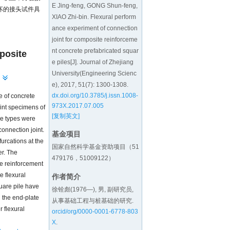
E Jing-feng, GONG Shun-feng,
坏的接头试件具
XIAO Zhi-bin. Flexural perform
ance experiment of connection
joint for composite reinforceme
nt concrete prefabricated squar
posite
e piles[J]. Journal of Zhejiang
University(Engineering Scienc
e), 2017, 51(7): 1300-1308.
dx.doi.org/10.3785/j.issn.1008-
e of concrete
973X.2017.07.005
oint specimens of
[复制英文]
le types were
connection joint.
基金项目
furcations at the
国家自然科学基金资助项目（51
er. The
479176，51009122）
te reinforcement
e flexural
作者简介
quare pile have
徐铨彪(1976—), 男, 副研究员,
n the end-plate
从事基础工程与桩基础的研究.
r flexural
orcid/org/0000-0001-6778-803
X
.