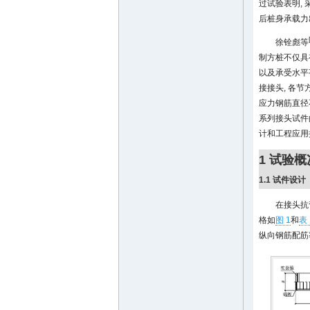
过试验表明,
后桩身承载力
徐铨彪等
制方桩不仅具
以及承受水平
接接头, 各
应力钢筋直径不
系列接头试件
计和工程应用
1 试验概
1.1 试件设计
在接头抗弯
格如
图 1
和
表 
纵向钢筋配筋