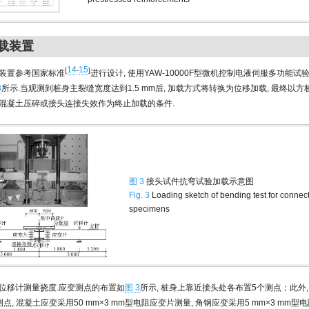
加载装置
14
15
[
-
]
装置参考国家标准
进行设计, 使用YAW-10000F型微机控制电液伺服多功能
3
所示.当观测到桩身主裂缝宽度达到1.5 mm后, 加载方式将转换为位移加载, 最终以
混凝土压碎或接头连接失效作为终止加载的条件.
图 3
接头试件抗弯试验加载示意图
Fig. 3
Loading sketch of bending test for connect
specimens
位移计测量挠度.应变测点的布置如
图 3
所示, 桩身上靠近接头处各布置5个测点；此外,
点, 混凝土应变采用50 mm×3 mm型电阻应变片测量, 角钢应变采用5 mm×3 mm型