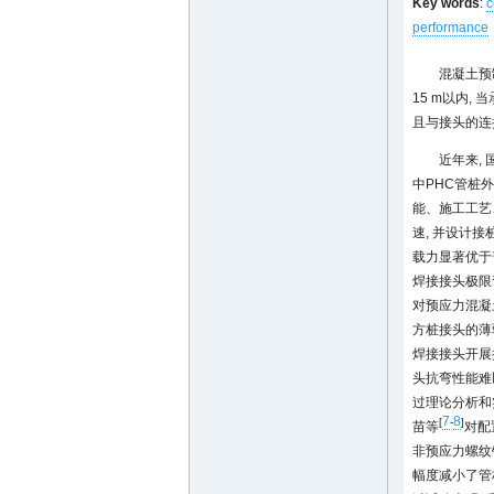
Key words
:
c
performance
混凝土预
15 m以内,
且与接头的连
近年来,
中PHC管桩
能、施工工艺
速, 并设计
载力显著优于
焊接接头极限
对预应力混凝
方桩接头的薄
焊接接头开展
头抗弯性能难
过理论分析和
7
8
[
-
]
苗等
对配
非预应力螺纹
幅度减小了管桩