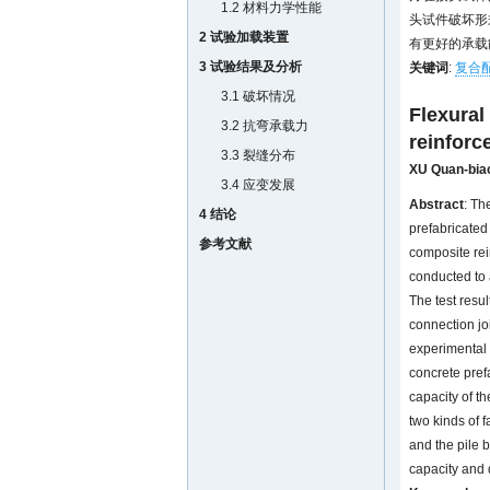
1.2 材料力学性能
头试件破坏形
2 试验加载装置
有更好的承载
3 试验结果及分析
关键词
:
复合
3.1 破坏情况
Flexural
3.2 抗弯承载力
reinforc
3.3 裂缝分布
XU Quan-bia
3.4 应变发展
Abstract
: Th
4 结论
prefabricated
参考文献
composite rei
conducted to a
The test resul
connection jo
experimental 
concrete prefa
capacity of t
two kinds of f
and the pile b
capacity and