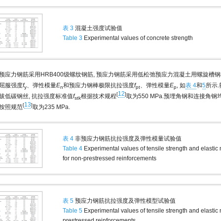
表 3
混凝土强度试验值
Table 3
Experimental values of concrete strength
预应力钢筋采用HRB400级螺纹钢筋, 预应力钢筋采用低松弛预应力混凝土用螺旋槽钢
屈服强度
f
、弹性模量
E
和预应力钢棒极限抗拉强度
f
、弹性模量
E
, 如
表 4
和
5
所示
y
n
pt
p
12
[
]
拔低碳钢丝, 抗拉强度标准值
f
根据技术规程
取为550 MPa.预埋角钢和连接角钢均
stk
13
[
]
按照规范
取为235 MPa.
表 4
非预应力钢筋抗拉强度及弹性模量试验值
Table 4
Experimental values of tensile strength and elastic
for non-prestressed reinforcements
表 5
预应力钢筋抗拉强度及弹性模型试验值
Table 5
Experimental values of tensile strength and elastic
prestressed reinforcements