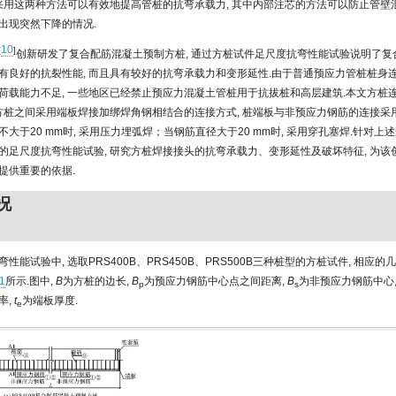
 采用这两种方法可以有效地提高管桩的抗弯承载力, 其中内部注芯的方法可以防止管壁
出现突然下降的情况.
10
[
]
创新研发了复合配筋混凝土预制方桩, 通过方桩试件足尺度抗弯性能试验说明了复
有良好的抗裂性能, 而且具有较好的抗弯承载力和变形延性.由于普通预应力管桩桩身
荷载能力不足, 一些地区已经禁止预应力混凝土管桩用于抗拔桩和高层建筑.本文方桩
节方桩之间采用端板焊接加绑焊角钢相结合的连接方式, 桩端板与非预应力钢筋的连接采用
大于20 mm时, 采用压力埋弧焊；当钢筋直径大于20 mm时, 采用穿孔塞焊.针对上述
的足尺度抗弯性能试验, 研究方桩焊接接头的抗弯承载力、变形延性及破坏特征, 为该
提供重要的依据.
况
性能试验中, 选取PRS400B、PRS450B、PRS500B三种桩型的方桩试件, 相应
1
所示.图中,
B
为方桩的边长,
B
为预应力钢筋中心点之间距离,
B
为非预应力钢筋中心
p
s
率,
t
为端板厚度.
e