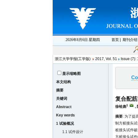
浙江大学学报(工学版)
2017
,
Vol. 51
Issue (7)
:
显示缩略图
Co
本文结构
摘要
复合配筋
关键词
1
徐铨彪
,
Abstract
Key words
摘要
: 为了
制方桩接头试
1 试验概况
桩接头试件破
1.1 试件设计
方桩接头试件