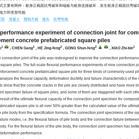
式主要有两种：桩身正截面抗弯破坏和端板与桩身连接破坏，发生桩身正截面抗弯破
能力和变形性能.
配筋
混凝土
预制方桩
接头
抗弯性能
 performance experiment of connection joint for com
ement concrete prefabricated square piles
1
1
2
2
1
o
, CHEN Gang
, HE Jing-feng
, GONG Shun-feng
, XIAO Zhi-bin
e connection joint of the pile was redesigned to improve the connection performanc
 square piles. The full-scale flexural performance experiments of nine connection j
nforcement concrete prefabricated square pile for three kinds of commonly-used pi
nalyze the flexural capacity, deformation ductility and failure characteristics of the 
ts show that the concrete cracks in the pile are closely distributed and have more bi
int specimen failure of square piles, and some of them are staggered with each oth
result of the ultimate flexural capacity of the connection joint specimen for composi
bricated square pile is all over 50% greater than the calculated value of the ultimat
he pile body from the specification formula. The connection joint specimens of the s
ailure modes, i.e. the flexural failure of pile body and the connection failure betwee
ody. For the flexural failure of the pile body, the connection joint specimen has bette
 deformation performance.