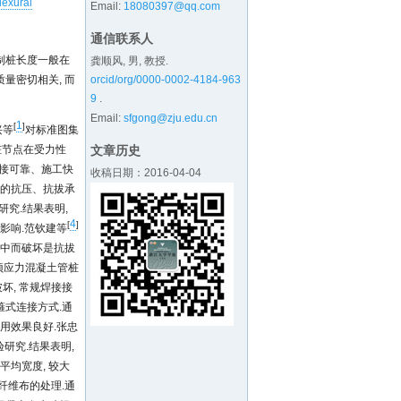
flexural
Email:
18080397@qq.com
通信联系人
制桩长度一般在
龚顺风, 男, 教授.
orcid/org/0000-0002-4184-963
质量密切相关, 而
9
.
Email:
sfgong@zju.edu.cn
1
[
]
兴等
对标准图集
文章历史
桩节点在受力性
接可靠、施工快
收稿日期：2016-04-04
桩的抗压、抗拔承
究.结果表明,
4
[
]
影响.范钦建等
集中而破坏是抗拔
预应力混凝土管桩
坏, 常规焊接接
箍式连接方式.通
用效果良好.张忠
研究.结果表明,
均宽度, 较大
纤维布的处理.通