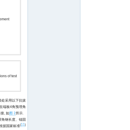
cement
ons of test
.连接处采用以下抗拔
在端板4角预埋角
, 如
图 2
所示.
焊角钢长度、锚固
11
[
]
根据国家标准