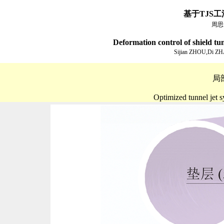
基于TJS
周思
Deformation control of shield tu
Sijian ZHOU,Di Z
局
Optimized tunnel jet s