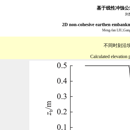
基于线性冲蚀公
刘
2D non-cohesive earthen embankme
Meng-fan LIU,Ga
不同时刻沿
Calculated elevation p