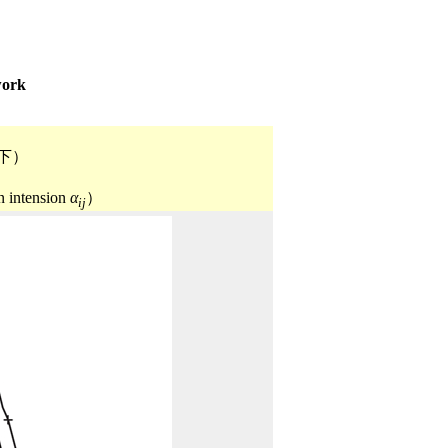
work
下）
n intension
α
）
ij