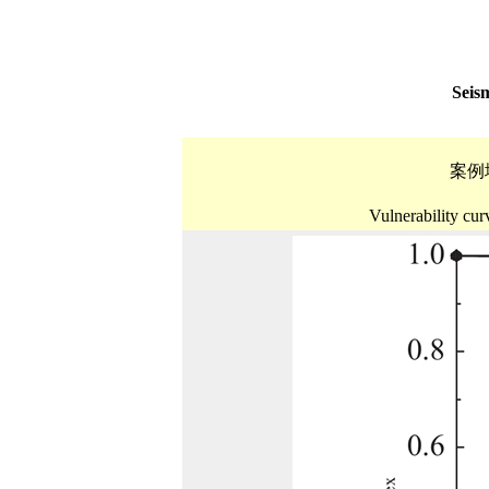
Seism
案例
Vulnerability cur