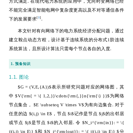
方式满足. 在现代电力系统的应用中，无向时变网络已经
不能完全满足智能电网中复杂度更高以及不对等通信条件
[
9
]
下的发展要求
.
本文针对有向网络下的电力系统经济分配问题，通过
建立鞍点动态方程，设计基于连续系统的分布式1阶连续
系统算法，且所设计算法只需每个节点各自的入度.
1. 预备知识
1.1. 图论
$G = (V,E,{A})$
表示所研究问题对应的网络图，其
中
$V{\rm{ = \{ 1,2,}}\cdots{\rm{,}}n{\rm{\} }}$
为网络
节点集合，
$E \subseteq V \times V$
为有向边集合. 对于
任意的边
$(i,j) \in E$
，节点
$i$
记作是节点
$j$
的出邻居
或节点
$j$
是节点
$i$
的入邻居. 令
$N_i^{\rm{in}}: = \{
j|(i,j) \in E\} $
和
$N_i^{\rm{out}}: = \{ j|(j,i) \in E\} $
分