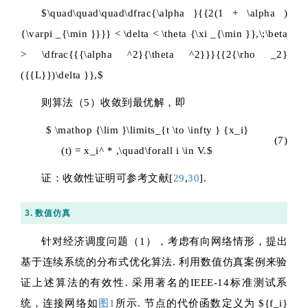
$\quad\quad\quad\dfrac{\alpha }{{2(1 + \alpha )
{\varpi _{\min }}}} < \delta < \theta {\xi _{\min }},\;\beta
> \dfrac{{{\alpha ^2}{\theta ^2}}}{{2{\rho _2}
({{L}})\delta }},$
则算法（5）收敛到最优解，即
$ \mathop {\lim }\limits_{t \to \infty } {x_i}
(7)
(t) = x_i^ * ,\quad\forall i \in V.$
证：收敛性证明可参考文献[
29
,
30
].
3. 数值仿真
针对经济调度问题（1），考虑有向网络情形，提出
基于连续系统的分布式优化算法. 利用数值仿真案例来验
证上述算法的有效性. 采用著名的IEEE-14标准测试系
统，连接网络如
图1
所示. 节点的代价函数定义为
${f_i}