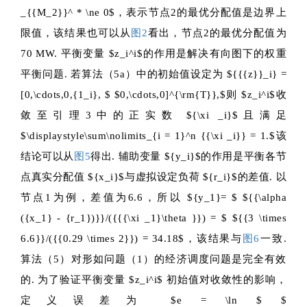
_{{M_2}}^ * \ne 0$
，表示节点2的最优分配值是边界上
限值，该结果也可以从
图2
看出，节点2的最优分配值为
70 MW. 平衡变量
$z_i^i$
的作用是解决有向图下的权重
平衡问题. 若算法（5a）中的初始值设定为
${{{z}}_i} =
[0,\cdots,0,{1_i}, $
$0,\cdots,0]^{\rm{T}},$
则
$z_i^i$
收
敛至引理3中的正实数
${\xi _i}$
且满足
$\displaystyle\sum\nolimits_{i = 1}^n {{\xi _i}} = 1.$
该
结论可以从
图5
得出. 辅助变量
${y_i}$
的作用是平衡各节
点真实分配值
${x_i}$
与虚拟设定负荷
${r_i}$
的差值. 以
节点1为例，差值为6.6，所以
${y_1}= $
${{\alpha
({x_1} - {r_1})}}/({{{\xi _1}\theta }}) = $
${{3 \times
6.6}}/({{0.29 \times 2}}) = 34.18$
，该结果与
图6
一致.
算法（5）对形如问题（1）的经济调度问题是完全有效
的. 为了验证平衡变量
$z_i^i$
初始值对收敛性的影响，
定义误差为
$e = \ln $
$