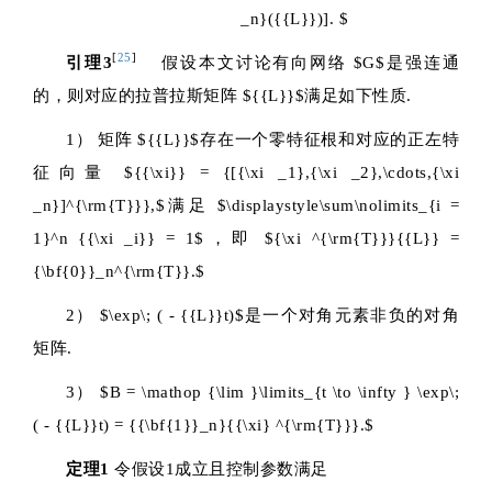
_n}({{L}})]. $
[
25
]
引理3
假设本文讨论有向网络
$G$
是强连通
的，则对应的拉普拉斯矩阵
${{L}}$
满足如下性质.
1） 矩阵
${{L}}$
存在一个零特征根和对应的正左特
征向量
${{\xi}} = {[{\xi _1},{\xi _2},\cdots,{\xi
_n}]^{\rm{T}}},$
满足
$\displaystyle\sum\nolimits_{i =
1}^n {{\xi _i}} = 1$
，即
${\xi ^{\rm{T}}}{{L}} =
{\bf{0}}_n^{\rm{T}}.$
2）
$\exp\; ( - {{L}}t)$
是一个对角元素非负的对角
矩阵.
3）
$B = \mathop {\lim }\limits_{t \to \infty } \exp\;
( - {{L}}t) = {{\bf{1}}_n}{{\xi} ^{\rm{T}}}.$
定理1
令假设1成立且控制参数满足