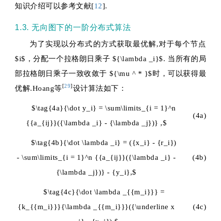
知识介绍可以参考文献[
12
].
1.3. 无向图下的一阶分布式算法
为了实现以分布式的方式获取最优解,对于每个节点
$i$
，分配一个拉格朗日乘子
${\lambda _i}$
.
当所有的局
部拉格朗日乘子一致收敛于
${\mu ^ * }$
时，可以获得最
[
29
]
优解.Hoang等
设计算法如下：
$\tag{4a}{\dot y_i} = \sum\limits_{i = 1}^n
(4a)
{{a_{ij}}({\lambda _i} - {\lambda _j})} ,$
$\tag{4b}{\dot \lambda _i} = ({x_i} - {r_i})
- \sum\limits_{i = 1}^n {{a_{ij}}({\lambda _i} -
(4b)
{\lambda _j})} - {y_i},$
$\tag{4c}{\dot \lambda _{{m_i}}} =
{k_{{m_i}}}{\lambda _{{m_i}}}({\underline x
(4c)