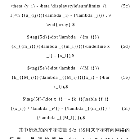
\theta {y_i} - \beta \displaystyle\sum\limits_{i =
(5c)
1}^n {{a_{ij}}({\lambda _i} - {\lambda _j})} , \\
\end{array} $
$\tag{5d}{\dot \lambda _{{m_i}}} =
{k_{{m_i}}}{\lambda _{{m_i}}}({\underline x
(5d)
_i} - {x_i}),$
$\tag{5e}{\dot \lambda _{{M_i}}} =
{k_{{M_i}}}{\lambda _{{M_i}}}({x_i} - {\bar
(5e)
x_i}),$
$\tag{5f}{\dot x_i} = - {k_i}(\nabla {f_i}
({x_i}) + \lambda _i^{} - {\lambda _{{m_i}}} +
(5f)
{\lambda _{{M_i}}}),$
其中所添加的平衡变量
${z_i}$
用来平衡有向网络的