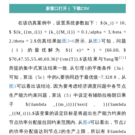
新窗口打开
|
下载CSV
在该仿真案例中，设置系统参数如下：
${k_i} = 10,
$
${k_{{m_i}}} = {k_{{M_i}}} = 0.1,\alpha = 3,\beta =
2,\theta = 2.$
仿真结果如
图2
~
6
所示. 从
图2
可知，问题
（1）的最优解为
${{ x}^ * } = [66.60, $
[
11
]
$70,47.55,55.48,60.36]^{\rm{T}}.$
该结果与Yang等
所提的集中式算法结果一致. 从引理1的平衡条件（3a）
可知，算法（5c）中的
λ
要协同趋于最优值−7.328 8，从
i
图3
可以看出该结论. 因为要考虑经济调度问题中各节点
生产能力约束问题，算法（5）中设定有辅助拉格朗日乘
子
${\lambda _{{m_i}}}{\text{、}}{\lambda
_{{M_i}}}.$
该变量的设定目标是将超出生产能力约束的
节点功率分配值拉回约束范围内. 从
图4
可以看出，节点2
的功率分配值达到节点2的生产上限，所以有
$\lambda