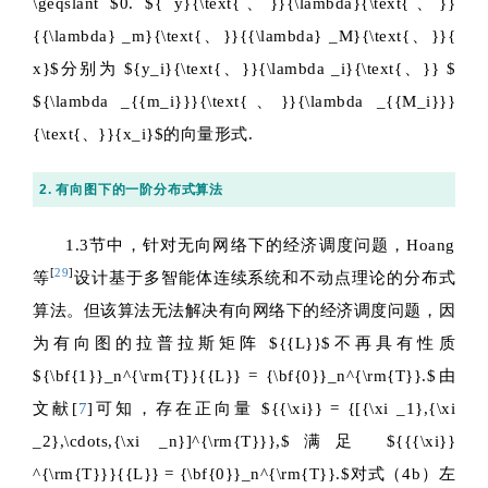
\geqslant $
0.
${ y}{\text{、}}{\lambda}{\text{、}}
{{\lambda} _m}{\text{、}}{{\lambda} _M}{\text{、}}{
x}$
分别为
${y_i}{\text{、}}{\lambda _i}{\text{、}} $
${\lambda _{{m_i}}}{\text{、}}{\lambda _{{M_i}}}
{\text{、}}{x_i}$
的向量形式.
2. 有向图下的一阶分布式算法
1.3节中，针对无向网络下的经济调度问题，Hoang
[
29
]
等
设计基于多智能体连续系统和不动点理论的分布式
算法。但该算法无法解决有向网络下的经济调度问题，因
为有向图的拉普拉斯矩阵
${{L}}$
不再具有性质
${\bf{1}}_n^{\rm{T}}{{L}} = {\bf{0}}_n^{\rm{T}}.$
由
文献[
7
]可知，存在正向量
${{\xi}} = {[{\xi _1},{\xi
_2},\cdots,{\xi _n}]^{\rm{T}}},$
满足
${{{\xi}}
^{\rm{T}}}{{L}} = {\bf{0}}_n^{\rm{T}}.$
对式（4b）左