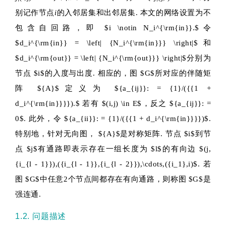
别记作节点
i
的入邻居集和出邻居集. 本文的网络设置为不
包含自回路，即
$i \notin N_i^{\rm{in}}.$
令
$d_i^{\rm{in}} = \left| {N_i^{\rm{in}}} \right|$
和
$d_i^{\rm{out}} = \left| {N_i^{\rm{out}}} \right|$
分别为
节点
$i$
的入度与出度. 相应的，图
$G$
所对应的伴随矩
阵
${A}$
定义为
${a_{ij}}: = {1}/({{1 +
d_i^{\rm{in}}}}).$
若有
$(i,j) \in E$
，反之
${a_{ij}}: =
0$
.
此外，令
${a_{ii}}: = {1}/({{1 + d_i^{\rm{in}}}})$
.
特别地，针对无向图，
${A}$
是对称矩阵. 节点
$i$
到节
点
$j$
有通路即表示存在一组长度为
$l$
的有向边
$(j,
{i_{l - 1}}),({i_{l - 1}},{i_{l - 2}}),\cdots,({i_1},i)$
.
若
图
$G$
中任意2个节点间都存在有向通路，则称图
$G$
是
强连通.
1.2. 问题描述