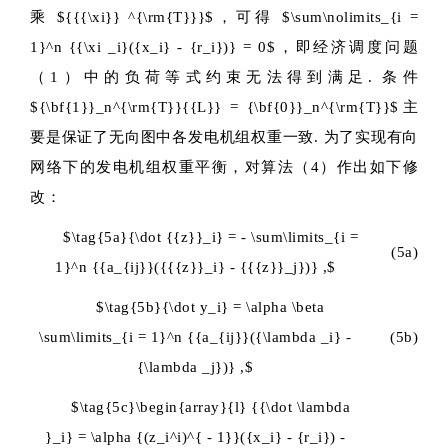
乘
${{{\xi}} ^{\rm{T}}}$
，可得
$\sum\nolimits_{i =
1}^n {{\xi _i}({x_i} - {r_i})} = 0$
，即经济调度问题
（1）中的负荷等式约束无法得到满足. 条件
${\bf{1}}_n^{\rm{T}}{{L}} = {\bf{0}}_n^{\rm{T}}$
主
要是保证了无向图中各发电机组权重一致. 为了实现有向
网络下的发电机组权重平衡，对算法（4）作出如下修
改：
$\tag{5a}{\dot {{z}}_i} = - \sum\limits_{i =
(5a)
1}^n {{a_{ij}}({{{z}}_i} - {{{z}}_j})} ,$
$\tag{5b}{\dot y_i} = \alpha \beta
\sum\limits_{i = 1}^n {{a_{ij}}({\lambda _i} -
(5b)
{\lambda _j})} ,$
$\tag{5c}\begin{array}{l} {{\dot \lambda
}_i} = \alpha {(z_i^i)^{ - 1}}({x_i} - {r_i}) -