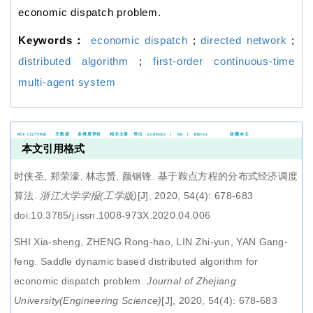
economic dispatch problem.
Keywords：
economic dispatch
;
directed network
;
distributed algorithm
;
first-order continuous-time
multi-agent system
PDF (1259KB)
元数据
多维度评价
相关文章
导出
EndNote
|
Ris
|
Bibtex
收藏本文
本文引用格式
时侠圣, 郑荣濠, 林志赟, 颜钢锋.
基于鞍点方程的分布式经济调度
算法
.
浙江大学学报(工学版)
[J], 2020, 54(4): 678-683
doi:10.3785/j.issn.1008-973X.2020.04.006
SHI Xia-sheng, ZHENG Rong-hao, LIN Zhi-yun, YAN Gang-
feng.
Saddle dynamic based distributed algorithm for
economic dispatch problem
.
Journal of Zhejiang
University(Engineering Science)
[J], 2020, 54(4): 678-683