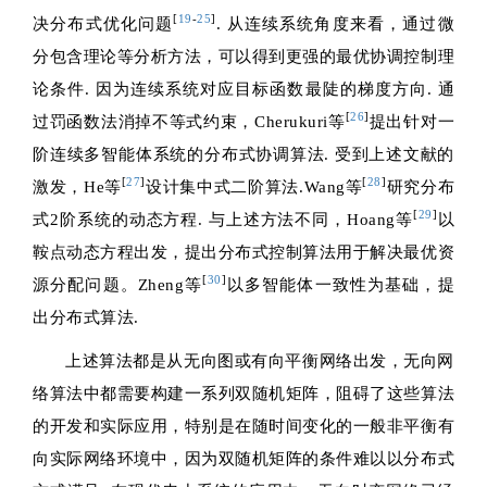
[
19
-
25
]
决分布式优化问题
. 从连续系统角度来看，通过微
分包含理论等分析方法，可以得到更强的最优协调控制理
论条件. 因为连续系统对应目标函数最陡的梯度方向. 通
[
26
]
过罚函数法消掉不等式约束，Cherukuri等
提出针对一
阶连续多智能体系统的分布式协调算法. 受到上述文献的
[
27
]
[
28
]
激发，He等
设计集中式二阶算法.Wang等
研究分布
[
29
]
式2阶系统的动态方程. 与上述方法不同，Hoang等
以
鞍点动态方程出发，提出分布式控制算法用于解决最优资
[
30
]
源分配问题。Zheng等
以多智能体一致性为基础，提
出分布式算法.
上述算法都是从无向图或有向平衡网络出发，无向网
络算法中都需要构建一系列双随机矩阵，阻碍了这些算法
的开发和实际应用，特别是在随时间变化的一般非平衡有
向实际网络环境中，因为双随机矩阵的条件难以以分布式