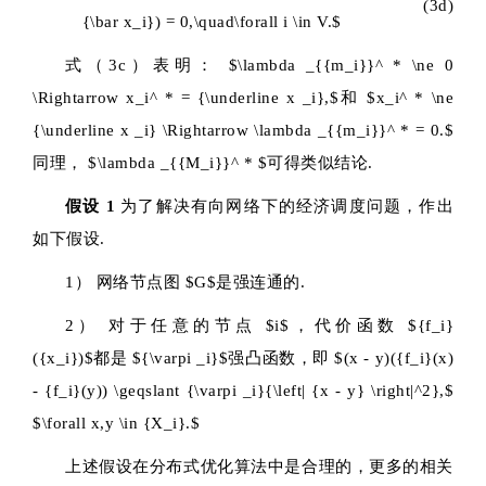
(3d)
{\bar x_i}) = 0,\quad\forall i \in V.$
式（3c）表明：
$\lambda _{{m_i}}^ * \ne 0
\Rightarrow x_i^ * = {\underline x _i},$
和
$x_i^ * \ne
{\underline x _i} \Rightarrow \lambda _{{m_i}}^ * = 0.$
同理，
$\lambda _{{M_i}}^ * $
可得类似结论.
假设 1
为了解决有向网络下的经济调度问题，作出
如下假设.
1） 网络节点图
$G$
是强连通的.
2） 对于任意的节点
$i$
，代价函数
${f_i}
({x_i})$
都是
${\varpi _i}$
强凸函数，即
$(x - y)({f_i}(x)
- {f_i}(y)) \geqslant {\varpi _i}{\left| {x - y} \right|^2},$
$\forall x,y \in {X_i}.$
上述假设在分布式优化算法中是合理的，更多的相关