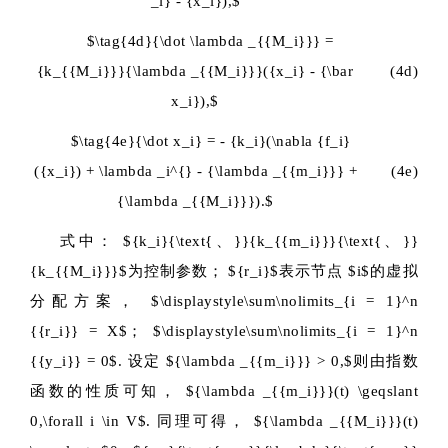
_i} - {x_i}),$
$\tag{4d}{\dot \lambda _{{M_i}}} =
{k_{{M_i}}}{\lambda _{{M_i}}}({x_i} - {\bar
(4d)
x_i}),$
$\tag{4e}{\dot x_i} = - {k_i}(\nabla {f_i}
({x_i}) + \lambda _i^{} - {\lambda _{{m_i}}} +
(4e)
{\lambda _{{M_i}}}).$
式中：
${k_i}{\text{、}}{k_{{m_i}}}{\text{、}}
{k_{{M_i}}}$
为控制参数；
${r_i}$
表示节点
$i$
的虚拟
分配方案，
$\displaystyle\sum\nolimits_{i = 1}^n
{{r_i}} = X$
；
$\displaystyle\sum\nolimits_{i = 1}^n
{{y_i}} = 0$
.
设定
${\lambda _{{m_i}}} > 0,$
则由指数
函数的性质可知，
${\lambda _{{m_i}}}(t) \geqslant
0,\forall i \in V$
.
同理可得，
${\lambda _{{M_i}}}(t)