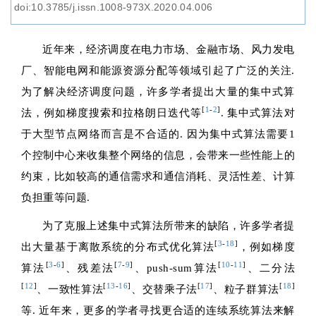
doi:10.3785/j.issn.1008-973X.2020.04.006
近年来，经济调度在电力市场、金融市场、风力发电
厂、智能电网和能源资源分配等领域引起了广泛的关注.
为了解决经济调度问题，许多学者提出大量的集中式算
[
1
-
2
]
法，例如梯度搜索和拉格朗日迭代等
. 集中式算法对
于大型节点网络而言是不合适的. 因为集中式算法需要1
个控制中心来收集整个网络的信息，会带来一些性能上的
约束，比如较高的通信需求和通信消耗、灵活性差、计算
负担重等问题.
为了克服上述集中式算法所带来的缺陷，许多学者提
[
3
-
18
]
出大量基于离散系统的分布式优化算法
，例如梯度
[
3
-
6
]
[
7
-
9
]
[
10
-
11
]
算法
、残差法
、push-sum算法
、二分法
[
12
]
[
13
-
16
]
[
17
]
[
18
]
、一致性算法
、交替乘子法
、粒子群算法
等. 近年来，更多的学者寻找更合适的连续系统算法来解