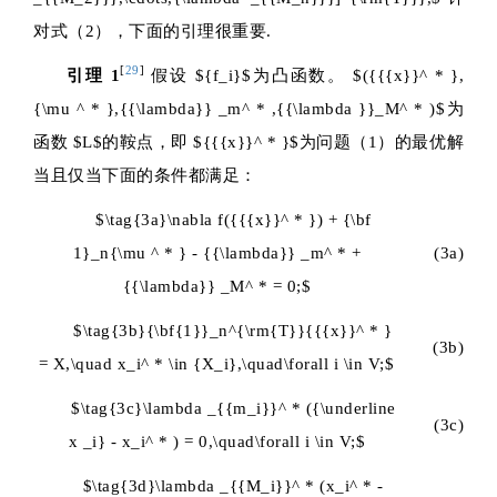
对式（2），下面的引理很重要.
[
29
]
引理 1
假设
${f_i}$
为凸函数。
$({{{x}}^ * },
{\mu ^ * },{{\lambda}} _m^ * ,{{\lambda }}_M^ * )$
为
函数
$L$
的鞍点，即
${{{x}}^ * }$
为问题（1）的最优解
当且仅当下面的条件都满足：
$\tag{3a}\nabla f({{{x}}^ * }) + {\bf
1}_n{\mu ^ * } - {{\lambda}} _m^ * +
(3a)
{{\lambda}} _M^ * = 0;$
$\tag{3b}{\bf{1}}_n^{\rm{T}}{{{x}}^ * }
(3b)
= X,\quad x_i^ * \in {X_i},\quad\forall i \in V;$
$\tag{3c}\lambda _{{m_i}}^ * ({\underline
(3c)
x _i} - x_i^ * ) = 0,\quad\forall i \in V;$
$\tag{3d}\lambda _{{M_i}}^ * (x_i^ * -