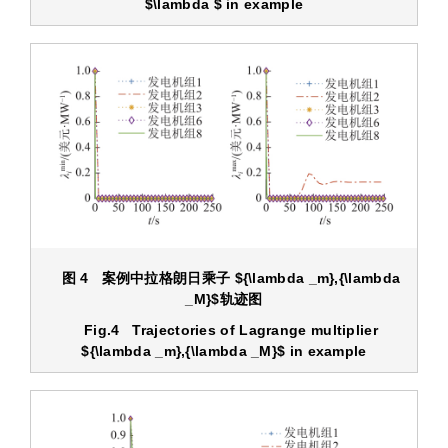
$\lambda $
in example
图 4 案例中拉格朗日乘子
${\lambda _m},{\lambda
_M}$
轨迹图
Fig.4 Trajectories of Lagrange multiplier
${\lambda _m},{\lambda _M}$
in example