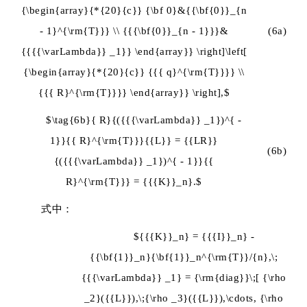
{\begin{array}{*{20}{c}} {\bf 0}&{{\bf{0}}_{n
- 1}^{\rm{T}}} \\ {{{\bf{0}}_{n - 1}}}&
(6a)
{{{{\varLambda}} _1}} \end{array}} \right]\left[
{\begin{array}{*{20}{c}} {{{ q}^{\rm{T}}}} \\
{{{ R}^{\rm{T}}}} \end{array}} \right],$
$\tag{6b}{ R}{({{{\varLambda}} _1})^{ -
1}}{{ R}^{\rm{T}}}{{L}} = {{LR}}
(6b)
{({{{\varLambda}} _1})^{ - 1}}{{
R}^{\rm{T}}} = {{{K}}_n}.$
式中：
${{{K}}_n} = {{{I}}_n} -
{{\bf{1}}_n}{\bf{1}}_n^{\rm{T}}/{n},\;
{{{\varLambda}} _1} = {\rm{diag}}\;[ {\rho
_2}({{L}}),\;{\rho _3}({{L}}),\cdots, {\rho