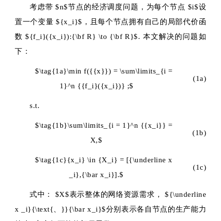
考虑带
$n$
节点的经济调度问题，为每个节点
$i$
设
置一个变量
${x_i}$
，且每个节点拥有自己的局部代价函
数
${f_i}({x_i}):{\bf R} \to {\bf R}$
.
本文解决的问题如
下：
$\tag{1a}\min f({{x}}) = \sum\limits_{i =
(1a)
1}^n {{f_i}({x_i})} ;$
s.t.
$\tag{1b}\sum\limits_{i = 1}^n {{x_i}} =
(1b)
X,$
$\tag{1c}{x_i} \in {X_i} = [{\underline x
(1c)
_i},{\bar x_i}].$
式中：
$X$
表示整体的网络资源需求，
${\underline
x _i}{\text{、}}{\bar x_i}$
分别表示各自节点的生产能力