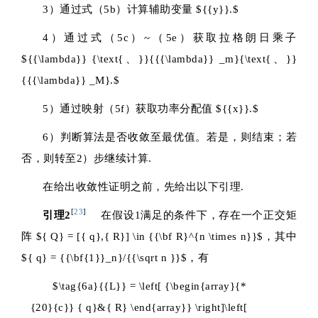
3）通过式（5b）计算辅助变量
${{y}}.$
4）通过式（5c）~（5e）获取拉格朗日乘子
${{\lambda}} {\text{、}}{{{\lambda}} _m}{\text{、}}
{{{\lambda}} _M}.$
5）通过映射（5f）获取功率分配值
${{x}}.$
6）判断算法是否收敛至最优值。若是，则结束；若
否，则转至2）步继续计算.
在给出收敛性证明之前，先给出以下引理.
[
23
]
引理2
在假设1满足的条件下，存在一个正交矩
阵
${ Q} = [{ q},{ R}] \in {{\bf R}^{n \times n}}$
，其中
${ q} = {{\bf{1}}_n}/{{\sqrt n }}$
，有
$\tag{6a}{{L}} = \left[ {\begin{array}{*
{20}{c}} { q}&{ R} \end{array}} \right]\left[