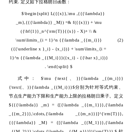
约束. 定义如下拉格朗日函数：
$\begin{split} L({{x}},\mu ,{{{\lambda}}
_m},{{{\lambda}} _M}) =& f({{x}}) + \mu
({\bf{1}}_n^{\rm{T}}{{x}} - X)+ \\ &
\sum\limits_{i = 1}^n {{\lambda _{{m_i}}}
(2)
({{\underline x }_i} - {x_i})} + \sum\limits_{i =
1}^n {{\lambda _{{M_i}}}({x_i} - {{\bar x}_i})}
. \end{split} $
式中：
$\mu {\text{、}}{\lambda _{{m_i}}}
{\text{、}}{\lambda _{{M_i}}}$
分别为针对等式约束、
节点生产能力下限和生产能力上限的拉格朗日乘子。定义
${{{\lambda}} _m} = {[{\lambda _{{m_1}}},{\lambda
_{{m_2}}},\cdots,{\lambda _{{m_n}}}]^{\rm{T}}},
{{{\lambda}} _M} = {[{\lambda _{{M_1}}},{\lambda
_{{M_2}}},\cdots,{\lambda _{{M_n}}}]^{\rm{T}}},$
针