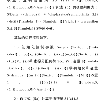
权重，且初始值为
${{ z}_i} = k{[0,\cdots,0,
{1_i},0,\cdots,0]^{\rm{T}}}.$
算法（5）的收敛判据为：
$\Delta {{\lambda}} = \displaystyle\sum\nolimits_{i,j}
{\left| {{\lambda _i} - {\lambda _j}} \right|} < \varepsilon
$
且
${{\lambda}} $
持续不变.
算法的运行流程如下。
1）初始化控制参数
$\alpha {\text{、}}\beta
{\text{、}}{k_i}{\text{、}}{k_{{m_i}}}{\text{、}}
{k_{{M_i}}}$
和虚拟分配负荷
${r_i}$
，变量
${\lambda
_i}{\text{、}}{y_i}{\text{、}}{x_i}$
零初始化和变量
${\lambda _{{m_i}}}{\text{、}}{\lambda _{{M_i}}}$
置
1，
${{{z}}_i} = {[0,\cdots,0,
{1_i},0,\cdots,0]^{\rm{T}}}.$
2）通过式（5a）计算平衡变量
${{z}}.$