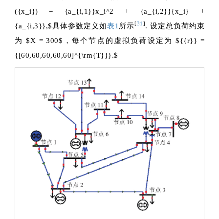
({x_i}) = {a_{i,1}}x_i^2 + {a_{i,2}}{x_i} +
[
31
]
{a_{i,3}},$
具体参数定义如
表1
所示
. 设定总负荷约束
为
$X = 300$
，每个节点的虚拟负荷设定为
${{r}} =
{[60,60,60,60,60]^{\rm{T}}}.$