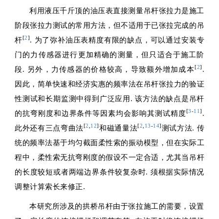
利用液压千斤顶的油压表直接测量吊杆张拉力是施工
阶段张拉力测试的常用方法，但不适用于已张拉完成的吊
[
2
]
杆
. 为了弥补油压表精度有限的缺点，可以通过安装专
门的力传感器进行更加精确的测量，但只适合于施工阶
[
2
]
段. 另外，力传感器的价格较高，导致额外增加成本
.
因此，简单快速和经济实惠的频率法在吊杆张拉力的验证
性测试和长期监测中得到广泛应用. 该方法的缺点是吊杆
[
3
-
11
]
的抗弯刚度和边界条件等因素均会影响其测试精度
.
[
2
,
12
]
[
2
,
13
-
14
]
此外还有三点弯曲法
和磁通量法
测试方法. 传
统的频率法基于均匀截面柔性索的振动模型，但在实际工
程中，柔性索无抗弯刚度的假设不一定合适，尤其当吊杆
的长度较短或者两端边界条件较复杂时. 须根据实际情况
调整计算索长来修正.
本研究所涉及的拱桥吊杆由于张拉施工的需要，设置