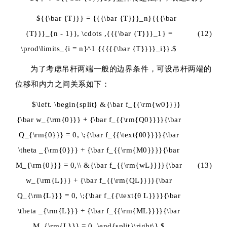
${{\bar {T}}} = {{{\bar {T}}}_n}{{{\bar
{T}}}_{n - 1}}, \cdots ,{{{\bar {T}}}_1} =
(12)
\prod\limits_{i = n}^1 {{{{{\bar {T}}}}_i}}.$
为了考虑吊杆两端一般的边界条件，可设吊杆两端的
位移和内力之间关系如下：
$\left. \begin{split} &{\bar f_{{\rm{w0}}}}
{\bar w_{\rm{0}}} + {\bar f_{{\rm{Q0}}}}{\bar
Q_{\rm{0}}} = 0, \;{\bar f_{{\text{θ0}}}}{\bar
\theta _{\rm{0}}} + {\bar f_{{\rm{M0}}}}{\bar
M_{\rm{0}}} = 0,\\ &{\bar f_{{\rm{wL}}}}{\bar
(13)
w_{\rm{L}}} + {\bar f_{{\rm{QL}}}}{\bar
Q_{\rm{L}}} = 0, \;{\bar f_{{\text{θ L}}}}{\bar
\theta _{\rm{L}}} + {\bar f_{{\rm{ML}}}}{\bar
M_{\rm{L}}} = 0. \end{split}\right\} $