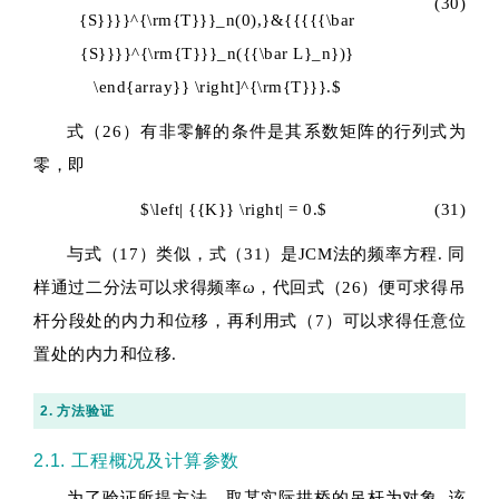
(30)
{S}}}}^{\rm{T}}}_n(0),}&{{{{{\bar
{S}}}}^{\rm{T}}}_n({{\bar L}_n})}
\end{array}} \right]^{\rm{T}}}.$
式（26）有非零解的条件是其系数矩阵的行列式为
零，即
$\left| {{K}} \right| = 0.$
(31)
与式（17）类似，式（31）是JCM法的频率方程. 同
样通过二分法可以求得频率
ω
，代回式（26）便可求得吊
杆分段处的内力和位移，再利用式（7）可以求得任意位
置处的内力和位移.
2. 方法验证
2.1. 工程概况及计算参数
为了验证所提方法，取某实际拱桥的吊杆为对象. 该