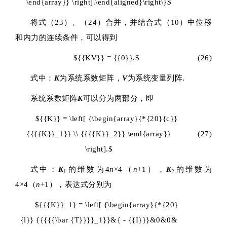
\end{array}} \right].\end{aligned}\right\}$
将式（23）、（24）合并，并结合式（10）中位移
和内力的连续条件，可以得到
${{KV}} = {{0}}.$
(26)
式中：
K
为系统系数矩阵，
V
为系统变量列阵.
系统系数矩阵
K
可以分为两部分，即
${{K}} = \left[ {\begin{array}{*{20}{c}}
{{{{K}}_1}} \\ {{{{K}}_2}} \end{array}}
(27)
\right].$
式中：
K
的维数为4
n
×4（
n
+1），
K
的维数为
1
2
4×4（
n
+1），表达式分别为
${{{K}}_1} = \left[ {\begin{array}{*{20}
{l}} {{{{{\bar {T}}}}_1}}&{ - {{I}}}&0&0&