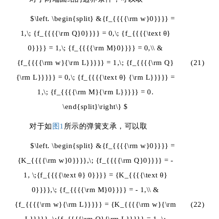
$\left. \begin{split} &{f_{{{{\rm w}0}}}} =
1,\; {f_{{{{\rm Q}0}}}} = 0,\; {f_{{{{\text θ}
0}}}} = 1,\; {f_{{{{\rm M}0}}}} = 0,\\ &
{f_{{{{\rm w}{\rm L}}}}} = 1,\; {f_{{{{\rm Q}
(21)
{\rm L}}}}} = 0,\; {f_{{{{\text θ} {\rm L}}}}} =
1,\; {f_{{{{\rm M}{\rm L}}}}} = 0.
\end{split}\right\} $
对于如
图1
所示的弹簧支承，可以取
$\left. \begin{split} &{f_{{{{\rm w}0}}}} =
{K_{{{{\rm w}0}}}},\; {f_{{{{\rm Q}0}}}} = -
1, \;{f_{{{{\text θ} 0}}}} = {K_{{{{\text θ}
0}}}},\; {f_{{{{\rm M}0}}}} = - 1,\\ &
{f_{{{{\rm w}{\rm L}}}}} = {K_{{{{\rm w}{\rm
(22)