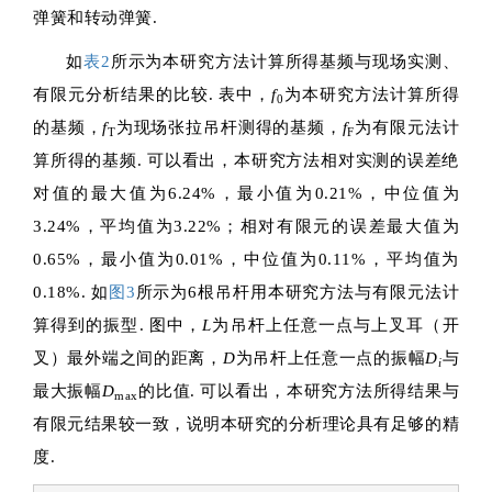
弹簧和转动弹簧.
如
表2
所示为本研究方法计算所得基频与现场实测、
有限元分析结果的比较. 表中，
f
为本研究方法计算所得
0
的基频，
f
为现场张拉吊杆测得的基频，
f
为有限元法计
T
F
算所得的基频. 可以看出，本研究方法相对实测的误差绝
对值的最大值为6.24%，最小值为0.21%，中位值为
3.24%，平均值为3.22%；相对有限元的误差最大值为
0.65%，最小值为0.01%，中位值为0.11%，平均值为
0.18%. 如
图
3
所示为6根吊杆用本研究方法与有限元法计
算得到的振型. 图中，
L
为吊杆上任意一点与上叉耳（开
叉）最外端之间的距离，
D
为吊杆上任意一点的振幅
D
与
i
最大振幅
D
的比值. 可以看出，本研究方法所得结果与
max
有限元结果较一致，说明本研究的分析理论具有足够的精
度.