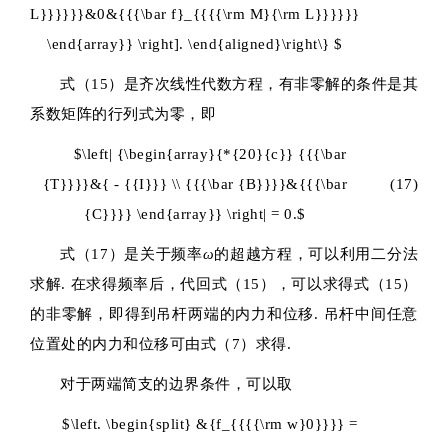
L}}}}}}&0&{{{\bar f}_{{{{\rm M}{\rm L}}}}}}
\end{array}} \right]. \end{aligned}\right\} $
式（15）是齐次线性代数方程，有非零解的条件是其
系数矩阵的行列式为零，即
$\left| {\begin{array}{*{20}{c}} {{{\bar
{T}}}}&{ - {{I}}} \\ {{{\bar {B}}}}&{{{\bar
(17)
{C}}}} \end{array}} \right| = 0.$
式（17）是关于频率
ω
的超越方程，可以利用二分法
求解. 在求得频率后，代回式（15），可以求得式（15）
的非零解，即得到吊杆两端的内力和位移. 吊杆中间任意
位置处的内力和位移可由式（7）求得.
对于两端简支的边界条件，可以取
$\left. \begin{split} &{f_{{{{\rm w}0}}}} =