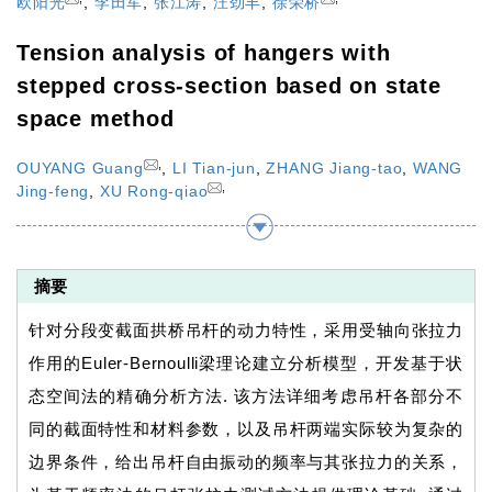
欧阳光
,
李田军
,
张江涛
,
汪劲丰
,
徐荣桥
Tension analysis of hangers with
stepped cross-section based on state
space method
,
OUYANG Guang
,
LI Tian-jun
,
ZHANG Jiang-tao
,
WANG
,
Jing-feng
,
XU Rong-qiao
摘要
针对分段变截面拱桥吊杆的动力特性，采用受轴向张拉力
作用的Euler-Bernoulli梁理论建立分析模型，开发基于状
态空间法的精确分析方法. 该方法详细考虑吊杆各部分不
同的截面特性和材料参数，以及吊杆两端实际较为复杂的
边界条件，给出吊杆自由振动的频率与其张拉力的关系，