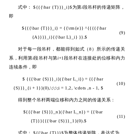
式中：
${{{\bar {T}}}_i}$
为第
i
段吊杆的传递矩阵，
即
${{{\bar {T}}}_i} = {{\rm{e}} ^{{{{{\bar
(9)
{A}}}}_i}{{\bar L}_i} }}.$
对于每一段吊杆，都能得到如式（8）所示的传递关
系，利用第
i
段吊杆与第
i
+1段吊杆在连接处的位移和内力
连续条件，即
$ {{{\bar {S}}}_i}({\bar L_i}) = {{{\bar
(10)
{S}}}_{i + 1}}(0),\;\;\;i = 1,2, \cdots ,n - 1, $
得到整个吊杆两端位移和内力之间的传递关系：
${{{\bar {S}}}_n}({\bar L_n}) = {{\bar
(11)
{T}}}{{{\bar {S}}}_1}(0).$
式中：
${{\bar {T}}}$
为整体传递矩阵，表达式为