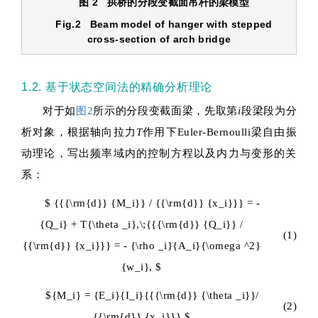
图 2 拱桥的分段变截面吊杆的梁模型
Fig.2 Beam model of hanger with stepped
cross-section of arch bridge
1.2. 基于状态空间法的精确分析理论
对于如
图2
所示的分段变截面梁，先取第
i
段梁段为分
析对象，根据轴向拉力
T
作用下Euler-Bernoulli梁自由振
动理论，写出频率域内的控制方程以及内力与变形的关
系：
$ {{{\rm{d}} {M_i}} / {{\rm{d}} {x_i}}} = -
{Q_i} + T{\theta _i},\;{{{\rm{d}} {Q_i}} /
(1)
{{\rm{d}} {x_i}}} = - {\rho _i}{A_i}{\omega ^2}
{w_i}, $
${M_i} = {E_i}{I_i}{{{\rm{d}} {\theta _i}}/
(2)
{{\rm{d}} {x_i}}}.$