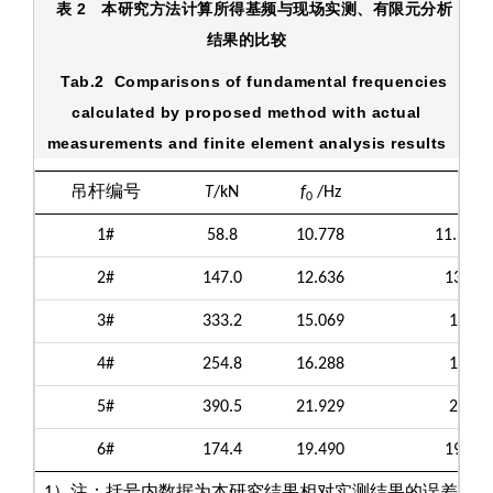
表 2
本研究方法计算所得基频与现场实测、有限元分析
结果的比较
Tab.2
Comparisons of fundamental frequencies
calculated by proposed method with actual
measurements and finite element analysis results
吊杆编号
T
/kN
f
/Hz
0
1#
58.8
10.778
11.328
2#
147.0
12.636
13.47
3#
333.2
15.069
14.8
4#
254.8
16.288
15.5
5#
390.5
21.929
21.5
6#
174.4
19.490
19.53