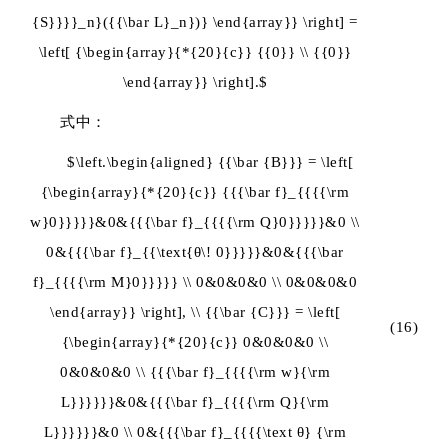
{S}}}}_n}({{\bar L}_n})} \end{array}} \right] =
\left[ {\begin{array}{*{20}{c}} {{0}} \\ {{0}}
\end{array}} \right].$
式中：
$\left.\begin{aligned} {{\bar {B}}} = \left[
{\begin{array}{*{20}{c}} {{{\bar f}_{{{{\rm
w}0}}}}}&0&{{{\bar f}_{{{{\rm Q}0}}}}}&0 \\
0&{{{\bar f}_{{\text{θ\! 0}}}}}&0&{{{\bar
f}_{{{{\rm M}0}}}}} \\ 0&0&0&0 \\ 0&0&0&0
\end{array}} \right], \\ {{\bar {C}}} = \left[
(16)
{\begin{array}{*{20}{c}} 0&0&0&0 \\
0&0&0&0 \\ {{{\bar f}_{{{{\rm w}{\rm
L}}}}}}&0&{{{\bar f}_{{{{\rm Q}{\rm
L}}}}}}&0 \\ 0&{{{\bar f}_{{{{\text θ} {\rm