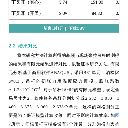
下叉耳（实心）
3.74
151.00
0.136
下叉耳（开叉）
2.09
84.30
0.300
新窗口打开
|
下载CSV
2.2. 结果对比
将本研究方法计算所得的基频与现场张拉吊杆时测得
的结果和有限元结果进行对比，以验证本研究方法. 有限
元分析基于商用软件ABAQUS，采用B31单元，泊松比
μ
=0.3，吊杆的初张力用温度应力模拟，膨胀系数
−5
−1
α
=1.2×10
°C
. 对于吊杆1#~6#的有限元模型，设定全
局尺寸为2，软件将各吊杆分别划分成2 582、3 030、3
460、3 375、3 060、2 638个单元，这样的网格划分主
要是为了保证模型计算收敛，同时不影响计算效率. 如
图
2
所示，每根吊杆两端各设有2个弹簧，分别为横向支承