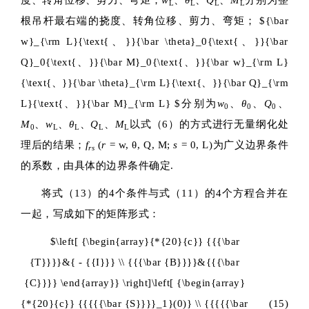
度、转角位移、剪力、弯矩；
w
、
θ
、
Q
、
M
分别为整
L
L
L
L
根吊杆最右端的挠度、转角位移、剪力、弯矩；
${\bar
w}_{\rm L}{\text{、}}{\bar \theta}_0{\text{、}}{\bar
Q}_0{\text{、}}{\bar M}_0{\text{、}}{\bar w}_{\rm L}
{\text{、}}{\bar \theta}_{\rm L}{\text{、}}{\bar Q}_{\rm
L}{\text{、}}{\bar M}_{\rm L} $
分别为
w
、
θ
、
Q
、
0
0
0
M
、
w
、
θ
、
Q
、
M
以式（6）的方式进行无量纲化处
0
L
L
L
L
理后的结果；
f
(
r
= w, θ, Q, M;
s
= 0, L)为广义边界条件
rs
的系数，由具体的边界条件确定.
将式（13）的4个条件与式（11）的4个方程合并在
一起，写成如下的矩阵形式：
$\left[ {\begin{array}{*{20}{c}} {{{\bar
{T}}}}&{ - {{I}}} \\ {{{\bar {B}}}}&{{{\bar
{C}}}} \end{array}} \right]\left[ {\begin{array}
{*{20}{c}} {{{{{\bar {S}}}}_1}(0)} \\ {{{{{\bar
(15)