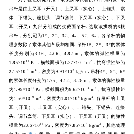
吊杆是由上叉耳（开叉）、上叉耳（实心）、上锚头、索
体、下锚头、连接头、调节套筒、下叉耳（实心）、下叉
耳（开叉）九部分组成的变截面吊杆. 选取该拱桥的6根
吊杆，分别记为1#、2#、3#、4#、5#、6#，各吊杆的物
理参数除了索体其他各段均相同. 吊杆1#、2#、3#的索体
长度分别为3.16、4.06、4.92 m，索体的弹性模量为
11
−3
2
1.95×10
Pa，横截面积为1.37×10
m
，抗弯惯性矩为
−9
4
3
3
2.15×10
m
，密度为9.91×10
kg/m
. 吊杆4#、5#、6#
的索体长度分别为4.75、4.12、3.28 m，索体的弹性模量
11
−4
2
为1.95×10
Pa，横截面积为9.62×10
m
，抗弯惯性矩
−9
4
4
3
为1.50×10
m
，密度为1.01×10
kg/m
. 各吊杆的上叉
耳（开叉）、上叉耳（实心）、上锚头、下锚头、连接
头、调节套筒、下叉耳（实心）、下叉耳（开叉）的弹性
11
3
3
模量为2.06×10
Pa，密度为7.85×10
kg/m
，其他物理