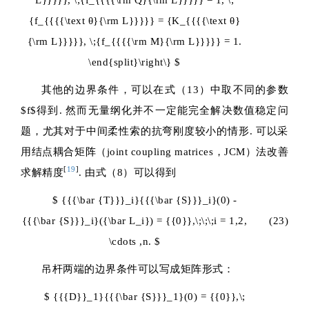
L}}}}}, \;{f_{{{{\rm Q}{\rm L}}}}} = 1, \;
{f_{{{{\text θ}{\rm L}}}}} = {K_{{{{\text θ}
{\rm L}}}}}, \;{f_{{{{\rm M}{\rm L}}}}} = 1.
\end{split}\right\} $
其他的边界条件，可以在式（13）中取不同的参数
$f$
得到. 然而无量纲化并不一定能完全解决数值稳定问
题，尤其对于中间柔性索的抗弯刚度较小的情形. 可以采
用结点耦合矩阵（joint coupling matrices，JCM）法改善
[
19
]
求解精度
. 由式（8）可以得到
$ {{{\bar {T}}}_i}{{{\bar {S}}}_i}(0) -
{{{\bar {S}}}_i}({\bar L_i}) = {{0}},\;\;\;i = 1,2,
(23)
\cdots ,n. $
吊杆两端的边界条件可以写成矩阵形式：
$ {{{D}}_1}{{{\bar {S}}}_1}(0) = {{0}},\;