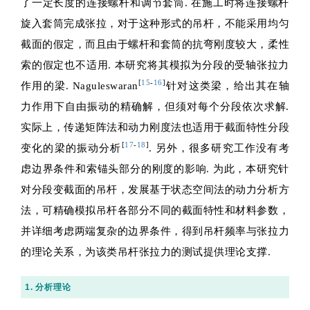
了一定长度的连接螺杆和调节套筒. 在施工时将连接螺杆
旋入套筒完成张拉，对于这种形式的吊杆，不能采用均匀
截面的假定，而且由于螺杆和套筒的抗弯刚度较大，柔性
索的假定也不适用. 本研究将其模拟为分段的受轴张拉力
[
15
-
16
]
作用的梁. Naguleswaran
针对这类梁，给出其在轴
力作用下自由振动的精确解，但须对每个分段依次求解.
实际上，传递矩阵法和动力刚度法也适用于截面特性分段
[
17
-
18
]
变化的梁的振动分析
. 另外，很多研究工作没有考
虑边界条件和索锚头部分的刚度的影响. 为此，本研究针
对分段变截面的吊杆，发展基于状态空间法的动力分析方
法，可精确模拟吊杆各部分不同的截面特性和材料参数，
并详细考虑两端复杂的边界条件，得到吊杆频率与张拉力
的理论关系，为该类吊杆张拉力的测试提供理论支撑.
1. 分析理论