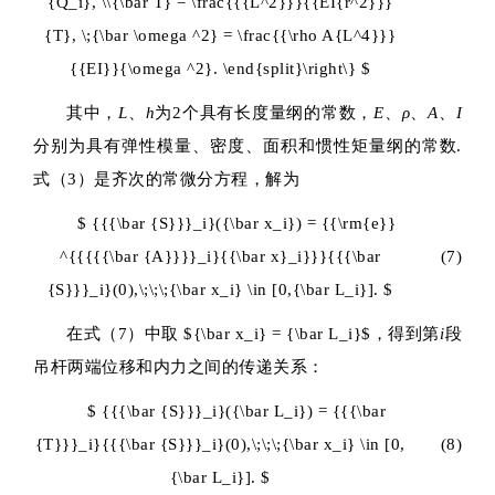
{Q_i}, \\{\bar T} = \frac{{{L^2}}}{{EI{r^2}}}
{T}, \;{\bar \omega ^2} = \frac{{\rho A{L^4}}}
{{EI}}{\omega ^2}. \end{split}\right\} $
其中，
L
、
h
为2个具有长度量纲的常数，
E
、
ρ
、
A
、
I
分别为具有弹性模量、密度、面积和惯性矩量纲的常数.
式（3）是齐次的常微分方程，解为
$ {{{\bar {S}}}_i}({\bar x_i}) = {{\rm{e}}
^{{{{{\bar {A}}}}_i}{{\bar x}_i}}}{{{\bar
(7)
{S}}}_i}(0),\;\;\;{\bar x_i} \in [0,{\bar L_i}]. $
在式（7）中取
${\bar x_i} = {\bar L_i}$
，得到第
i
段
吊杆两端位移和内力之间的传递关系：
$ {{{\bar {S}}}_i}({\bar L_i}) = {{{\bar
{T}}}_i}{{{\bar {S}}}_i}(0),\;\;\;{\bar x_i} \in [0,
(8)
{\bar L_i}]. $