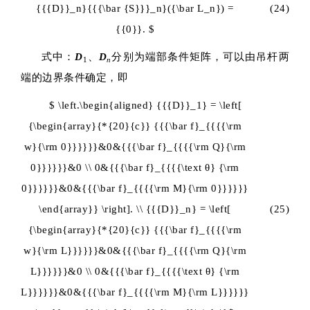
{{{D}}_n}{{{\bar {S}}}_n}({\bar L_n}) =
(24)
{{0}}. $
式中：
D
、
D
分别为端部条件矩阵，可以由吊杆两
1
n
端的边界条件确定，即
$ \left.\begin{aligned} {{{D}}_1} = \left[
{\begin{array}{*{20}{c}} {{{\bar f}_{{{{\rm
w}{\rm 0}}}}}}&0&{{{\bar f}_{{{{\rm Q}{\rm
0}}}}}}&0 \\ 0&{{{\bar f}_{{{{\text θ} {\rm
0}}}}}}&0&{{{\bar f}_{{{{\rm M}{\rm 0}}}}}}
\end{array}} \right]. \\ {{{D}}_n} = \left[
(25)
{\begin{array}{*{20}{c}} {{{\bar f}_{{{{\rm
w}{\rm L}}}}}}&0&{{{\bar f}_{{{{\rm Q}{\rm
L}}}}}}&0 \\ 0&{{{\bar f}_{{{{\text θ} {\rm
L}}}}}}&0&{{{\bar f}_{{{{\rm M}{\rm L}}}}}}