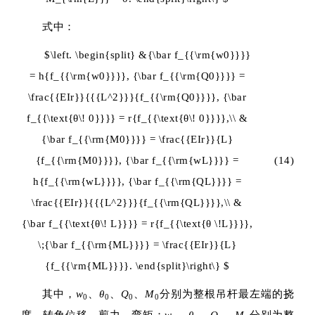
式中：
$\left. \begin{split} &{\bar f_{{\rm{w0}}}}
= h{f_{{\rm{w0}}}}, {\bar f_{{\rm{Q0}}}} =
\frac{{EIr}}{{{L^2}}}{f_{{\rm{Q0}}}}, {\bar
f_{{\text{θ\! 0}}}} = r{f_{{\text{θ\! 0}}}},\\ &
{\bar f_{{\rm{M0}}}} = \frac{{EIr}}{L}
{f_{{\rm{M0}}}}, {\bar f_{{\rm{wL}}}} =
(14)
h{f_{{\rm{wL}}}}, {\bar f_{{\rm{QL}}}} =
\frac{{EIr}}{{{L^2}}}{f_{{\rm{QL}}}},\\ &
{\bar f_{{\text{θ\! L}}}} = r{f_{{\text{θ \!L}}}},
\;{\bar f_{{\rm{ML}}}} = \frac{{EIr}}{L}
{f_{{\rm{ML}}}}. \end{split}\right\} $
其中，
w
、
θ
、
Q
、
M
分别为整根吊杆最左端的挠
0
0
0
0