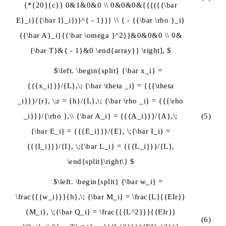
{*{20}{c}} 0&1&0&0 \\ 0&0&0&{{{({{\bar
E}_i}{{\bar I}_i})}^{ - 1}}} \\ { - {{\bar \rho }_i}
{{\bar A}_i}{{\bar \omega }^2}}&0&0&0 \\ 0&
{\bar T}&{ - 1}&0 \end{array}} \right], $
$\left. \begin{split} {\bar x_i} =
{{{x_i}}}/{L},\; {\bar \theta _i} = {{{\theta
_i}}}/{r}, \;r = {h}/{L},\; {\bar \rho _i} = {{{\rho
_i}}}/{\rho },\\ {\bar A_i} = {{{A_i}}}/{A},\;
(5)
{\bar E_i} = {{{E_i}}}/{E}, \;{\bar I_i} =
{{{I_i}}}/{I}, \;{\bar L_i} = {{{L_i}}}/{L},
\end{split}\right\} $
$\left. \begin{split} {\bar w_i} =
\frac{{{w_i}}}{h},\; {\bar M_i} = \frac{L}{{EIr}}
{M_i}, \;{\bar Q_i} = \frac{{{L^2}}}{{EIr}}
(6)