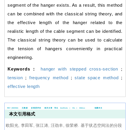
segment of the hanger exists. As a result, this method
can be combined with the classical string theory, and
the effective length of the hanger related to the
realistic length of the cable segment can be identified.
The classical string theory can be used to calculate
the tension of hangers conveniently in practical
engineering.
Keywords：
hanger with stepped cross-section
;
tension
;
frequency method
;
state space method
;
effective length
PDF (808KB)
元数据
多维度评价
相关文章
导出
EndNote
|
Ris
|
Bibtex
收藏本文
本文引用格式
欧阳光, 李田军, 张江涛, 汪劲丰, 徐荣桥.
基于状态空间法的分段