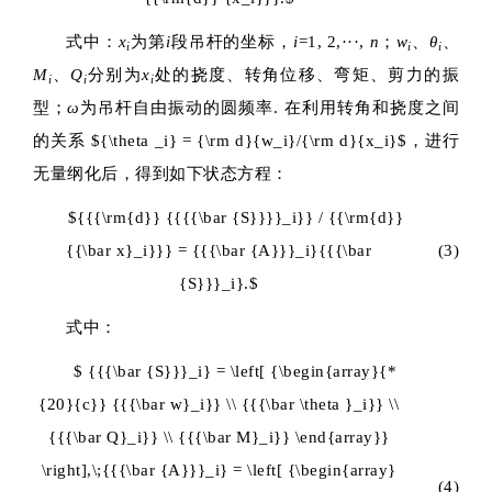
式中：
x
为第
i
段吊杆的坐标，
i
=1, 2,···,
n
；
w
、
θ
、
i
i
i
M
、
Q
分别为
x
处的挠度、转角位移、弯矩、剪力的振
i
i
i
型；
ω
为吊杆自由振动的圆频率. 在利用转角和挠度之间
的关系
${\theta _i} = {\rm d}{w_i}/{\rm d}{x_i}$
，进行
无量纲化后，得到如下状态方程：
${{{\rm{d}} {{{{\bar {S}}}}_i}} / {{\rm{d}}
{{\bar x}_i}}} = {{{\bar {A}}}_i}{{{\bar
(3)
{S}}}_i}.$
式中：
$ {{{\bar {S}}}_i} = \left[ {\begin{array}{*
{20}{c}} {{{\bar w}_i}} \\ {{{\bar \theta }_i}} \\
{{{\bar Q}_i}} \\ {{{\bar M}_i}} \end{array}}
\right],\;{{{\bar {A}}}_i} = \left[ {\begin{array}
(4)