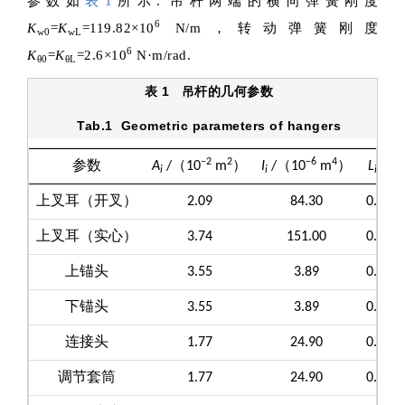
参数如
表1
所示. 吊杆两端的横向弹簧刚度
6
K
=
K
=119.82×10
N/m，转动弹簧刚度
w0
wL
6
K
=
K
=2.6×10
N·m/rad.
θ0
θL
表 1
吊杆的几何参数
Tab.1
Geometric parameters of hangers
−2
2
−6
4
参数
A
/（10
m
）
I
/（10
m
）
L
/m
i
i
i
上叉耳（开叉）
2.09
84.30
0.300
上叉耳（实心）
3.74
151.00
0.136
上锚头
3.55
3.89
0.260
下锚头
3.55
3.89
0.260
连接头
1.77
24.90
0.147
调节套筒
1.77
24.90
0.462