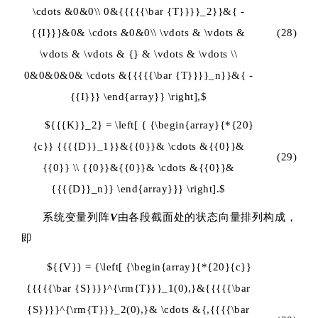
\cdots &0&0\\ 0&{{{{{\bar {T}}}}_2}}&{ -
{{I}}}&0& \cdots &0&0\\ \vdots & \vdots &
(28)
\vdots & \vdots & {} & \vdots & \vdots \\
0&0&0&0& \cdots &{{{{{\bar {T}}}}_n}}&{ -
{{I}}} \end{array}} \right],$
${{{K}}_2} = \left[ { {\begin{array}{*{20}
{c}} {{{{D}}_1}}&{{0}}& \cdots &{{0}}&
(29)
{{0}} \\ {{0}}&{{0}}& \cdots &{{0}}&
{{{{D}}_n}} \end{array}}} \right].$
系统变量列阵
V
由各段截面处的状态向量排列构成，
即
${{V}} = {\left[ {\begin{array}{*{20}{c}}
{{{{{\bar {S}}}}^{\rm{T}}}_1(0),}&{{{{{\bar
{S}}}}^{\rm{T}}}_2(0),}& \cdots &{,{{{{\bar