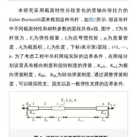
本研究采用截面特性分段变化的受轴向张拉力的
Euler-Bernoulli梁来模拟这种吊杆，如
图2
所示. 假设吊杆
中不同截面特性和材料参数的梁段共有
n
段. 图中，
T
为吊
杆张力，
E
为弹性模量，
I
为抗弯惯性矩，
ρ
为质量密
i
i
i
度，
A
为截面积，
L
为长度，下标
i
表示第
i
梁段，
i
=1, ···,
i
i
n
. 为了考虑工程中吊杆两端实际的边界条件，在两端分
别设置具有横向刚度和扭转刚度的弹簧，
K
、
K
为横
w0
wL
向弹簧刚度，
K
、
K
为转动弹簧刚度. 通过调整弹簧刚
θ0
θL
度，可以模拟简支、固支以及一般弹性支撑的边界条件.