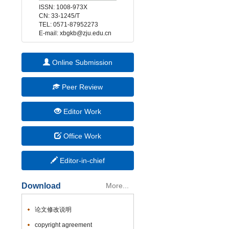
 E-mail: xbgkb@zju.edu.cn