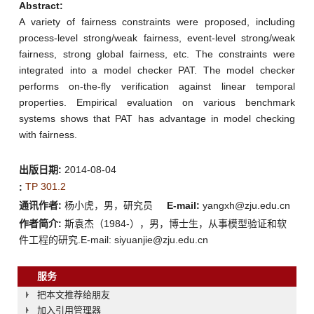
Abstract:
A variety of fairness constraints were proposed, including
process-level strong/weak fairness, event-level strong/weak
fairness, strong global fairness, etc. The constraints were
integrated into a model checker PAT. The model checker
performs on-the-fly verification against linear temporal
properties. Empirical evaluation on various benchmark
systems shows that PAT has advantage in model checking
with fairness.
出版日期:
2014-08-04
TP 301.2
:
通讯作者:
杨小虎，男，研究员
E-mail:
yangxh@zju.edu.cn
作者简介:
斯袁杰（1984-），男，博士生，从事模型验证和软
件工程的研究.E-mail: siyuanjie@zju.edu.cn
服务
把本文推荐给朋友
加入引用管理器